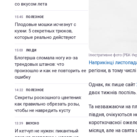
со вкусом лета
15:45
ПОЛЕЗНОЕ
Плодовые мошки исчезнут с
кухни: 5 секретных трюков,
которые реально действуют
15:03
ЛЮДИ
Ілюстративне фото (РБК-Укр
Блогерша сломала ногу из-за
Наприкінці листопад
трендовых штанов: что
регіони, в тому числі
произошло и как не повторить ее
ошибку
Однак, як пише сайт
14:22
ПОЛЕЗНОЕ
двох тижнів поспіль
Секреты роскошного цветения:
как правильно обрезать розы,
Та незважаючи на плю
чтобы не навредить кусту
півдня, очікуються 
короткочасної ожеле
13:39
ВКУСНО
місяця, але на свята
И кетчуп не нужен: пикантный