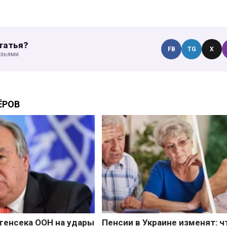
татья?
FB
TG
X
узьями