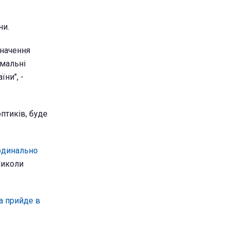
ни.
значення
омальні
їни", -
птиків, буде
ардинально
Миколи
а прийде в