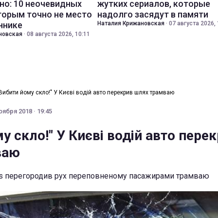
но: 10 неочевидных
жутких сериалов, которые
торым точно не место
надолго засядут в памяти
ннике
Наталия Крижановская
·
07 августа 2026, 
новская
·
08 августа 2026, 10:11
Вибити йому скло!" У Києві водій авто перекрив шлях трамваю
оября 2018 · 19:45
у скло!" У Києві водій авто пере
ваю
s перегородив рух переповненому пасажирами трамваю