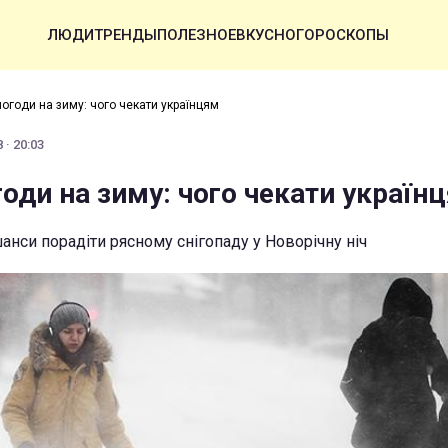
ЛЮДИ
ТРЕНДЫ
ПОЛЕЗНОЕ
ВКУСНО
ГОРОСКОПЫ
погоди на зиму: чого чекати українцям
 · 20:03
оди на зиму: чого чекати україн
анси порадіти рясному снігопаду у Новорічну ніч