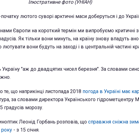
Ілюстративне фото (УНІАН)
-початку лютого суворі арктичні маси доберуться і до Украї
аїнами Європи на короткий термін ми випробуємо критичні 
радусів. Як тільки вони минуть, на країну знову впадуть ан
 лютувати вони будуть на заході і в центральній частині кра
 Україну "аж до двадцятих чисел березня". За словами сино
іжно.
о те, що наприкінці листопада 2018
погода в Україні має к
атура, за словами директора Українського гідрометцентру 
5 градусів морозу.
синоптик Леонід Горбань розповів, що
справжня сніжна зим
 року
- з 15 січня.