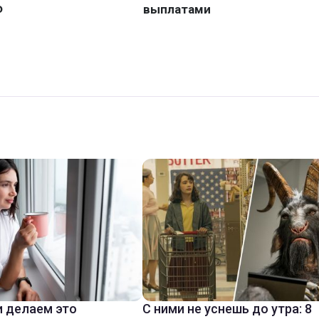
 делаем это
С ними не уснешь до утра: 8