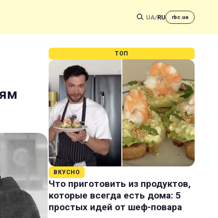
UA
/
RU
rbc.ua
ТОП
цям
ВКУСНО
Что приготовить из продуктов,
которые всегда есть дома: 5
простых идей от шеф-повара