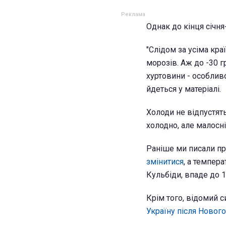
Однак до кінця січня
"Слідом за усіма кр
морозів. Аж до -30 г
хуртовини - особливо
йдеться у матеріалі.
Холоди не відпустять
холодно, але малосн
Раніше ми писали пр
змінитися
, а темпер
Кульбіди, впаде до 1
Крім того, відомий 
Україну після Нового