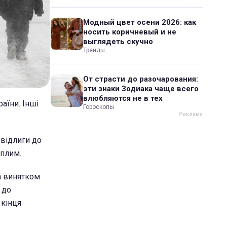
Модный цвет осени 2026: как
носить коричневый и не
выглядеть скучно
Тренды
От страсти до разочарования:
эти знаки Зодиака чаще всего
влюбляются не в тех
раїни. Інші
Гороскопы
 відлиги до
еплим.
за винятком
 до
 кінця