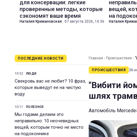
для консервации: легкие
неправиль
проверенные методы, которые
вещей, ко
сэкономят ваше время
на подоко
Наталия Крижановская
·
07 августа 2026, 14:36
Наталия Крижа
Главная
›
Происшествия
›
"
ПОСЛЕДНИЕ НОВОСТИ
26 н
ПРОИСШЕСТВИЯ
10:52
ЛЮДИ
Свекровь вас не любит? 10 фраз,
"Вибити йом
которые выведут ее на чистую
шлях трам
воду
10:11
ПОЛЕЗНОЕ
Автомобіль Mercede
Мы годами делаем это
неправильно: 10 неочевидных
вещей, которым точно не место
на подоконнике