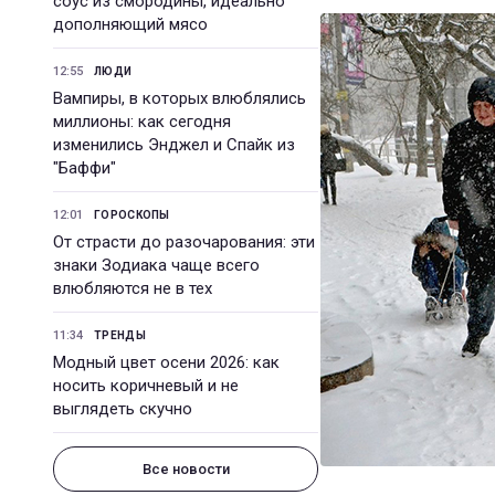
соус из смородины, идеально
дополняющий мясо
12:55
ЛЮДИ
Вампиры, в которых влюблялись
миллионы: как сегодня
изменились Энджел и Спайк из
"Баффи"
12:01
ГОРОСКОПЫ
От страсти до разочарования: эти
знаки Зодиака чаще всего
влюбляются не в тех
11:34
ТРЕНДЫ
Модный цвет осени 2026: как
носить коричневый и не
выглядеть скучно
Все новости