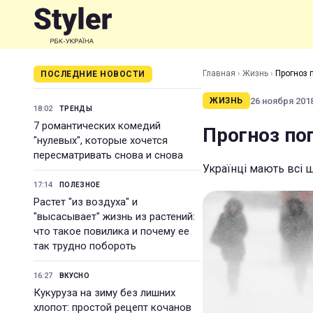
Главная
›
Жизнь
›
Прогноз 
ПОСЛЕДНИЕ НОВОСТИ
26 ноября 2018
ЖИЗНЬ
18:02
ТРЕНДЫ
7 романтических комедий
Прогноз пог
"нулевых", которые хочется
пересматривать снова и снова
Українці мають всі ш
17:14
ПОЛЕЗНОЕ
Растет "из воздуха" и
"высасывает" жизнь из растений:
что такое повилика и почему ее
так трудно побороть
16:27
ВКУСНО
Кукуруза на зиму без лишних
хлопот: простой рецепт кочанов