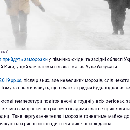
аїна)
а прийдуть заморозки
у північно-східні та західні області Ук
 й Київ, у цей час теплом погода теж не буде балувати.
2019.pp.ua
, після різких, але невеликих морозів, слід чекати
. Тому експерти кажуть, що початок грудня буде відносно т
сові температури повітря вночі в грудні у всіх регіонах, 
невеликі заморозки, що разом з опадами здатне призводити
диці. Таке чергування тепла і морозів триватиме майже до
 очікуються рясні снігопади і невелике похолодання.