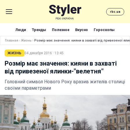
rbc.ua
Люди
Тренды
Полезное
Вкусно
Гороскопы
Главная
›
Жизнь
›
Розмір має значення: кияни в захваті від привезеної яли
ЖИЗНЬ
04 декабря 2016 · 13:45
Розмір має значення: кияни в захваті
від привезеної ялинки-"велетня"
Головний символ Нового Року вразив жителів столиці
своїми параметрами