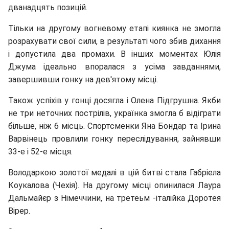
дванадцять позицій.
Тільки на другому вогневому етапі киянка не змогла
розрахувати свої сили, в результаті чого збив дихання
і допустила два промахи. В інших моментах Юлія
Джума ідеально впоралася з усіма завданнями,
завершивши гонку на дев'ятому місці.
Також успіхів у гонці досягла і Олена Підгрушна. Якби
не три неточних пострілів, українка змогла б відіграти
більше, ніж 6 місць. Спортсменки Яна Бондар та Ірина
Варвінець провлили гонку переслідування, зайнявши
33-е і 52-е місця.
Володаркою золотої медалі в цій битві стала Габріела
Коукалова (Чехія). На другому місці опинилася Лаура
Дальмайєр з Німеччини, на третеьм -італійка Доротея
Вірер.