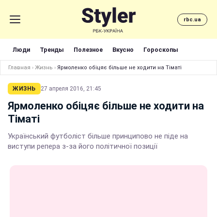
rbc.ua
Люди
Тренды
Полезное
Вкусно
Гороскопы
Главная
›
Жизнь
›
Ярмоленко обіцяє більше не ходити на Тіматі
ЖИЗНЬ
27 апреля 2016, 21:45
Ярмоленко обіцяє більше не ходити на
Тіматі
Український футболіст більше принципово не піде на
виступи репера з-за його політичної позиції