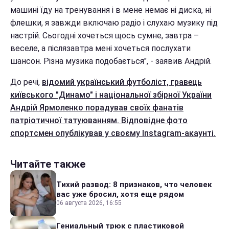
машині їду на тренування і в мене немає ні диска, ні
флешки, я завжди включаю радіо і слухаю музику під
настрій. Сьогодні хочеться щось сумне, завтра –
веселе, а післязавтра мені хочеться послухати
шансон. Різна музика подобається", - заявив Андрій.
До речі,
відомий український футболіст, гравець
київського "Динамо" і національної збірної України
Андрій Ярмоленко порадував своїх фанатів
патріотичної татуюванням. Відповідне фото
спортсмен опублікував у своєму Instagram-акаунті.
Читайте также
Тихий развод: 8 признаков, что человек
вас уже бросил, хотя еще рядом
06 августа 2026, 16:55
Гениальный трюк с пластиковой