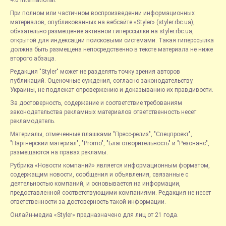
4.0 International.
При полном или частичном воспроизведении информационных
материалов, опубликованных на вебсайте «Styler» (styler.rbc.ua),
обязательно размещение активной гиперссылки на styler.rbc.ua,
открытой для индексации поисковыми системами. Такая гиперссылка
должна быть размещена непосредственно в тексте материала не ниже
второго абзаца.
Редакция "Styler" может не разделять точку зрения авторов
публикаций. Оценочные суждения, согласно законодательству
Украины, не подлежат опровержению и доказыванию их правдивости.
За достоверность, содержание и соответствие требованиям
законодательства рекламных материалов ответственность несет
рекламодатель.
Материалы, отмеченные плашками "Пресс-релиз", "Спецпроект",
"Партнерский материал", "Promo", "Благотворительность" и "Резонанс",
размещаются на правах рекламы.
Рубрика «Новости компаний» является информационным форматом,
содержащим новости, сообщения и объявления, связанные с
деятельностью компаний, и основывается на информации,
предоставленной соответствующими компаниями. Редакция не несет
ответственности за достоверность такой информации.
Онлайн-медиа «Styler» предназначено для лиц от 21 года.