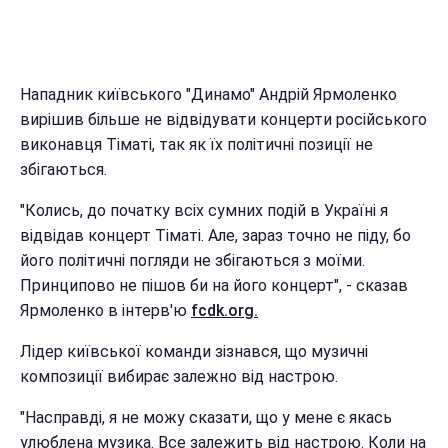
Нападник київського "Динамо" Андрій Ярмоленко
вирішив більше не відвідувати концерти російського
виконавця Тіматі, так як їх політичні позиції не
збігаються.
"Колись, до початку всіх сумних подій в Україні я
відвідав концерт Тіматі. Але, зараз точно не піду, бо
його політичні погляди не збігаються з моїми.
Принципово не пішов би на його концерт", - сказав
Ярмоленко в інтерв'ю
fcdk.org.
Лідер київської команди зізнався, що музичні
композиції вибирає залежно від настрою.
"Насправді, я не можу сказати, що у мене є якась
улюблена музика. Все залежить від настрою. Коли на