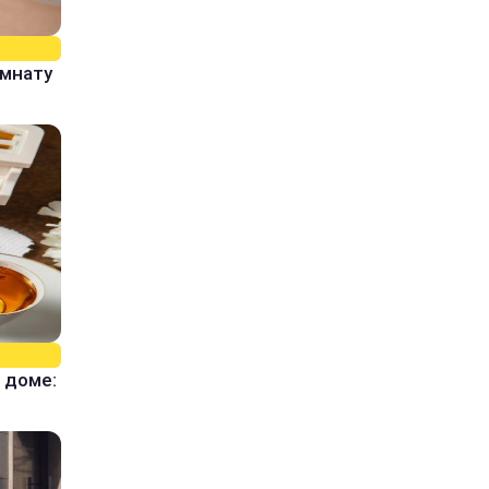
омнату
 доме: