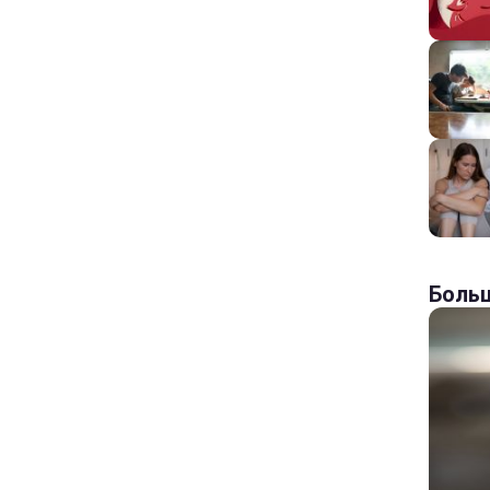
Больш