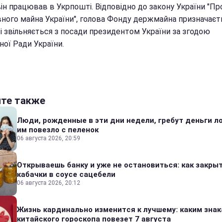
він працював в Укрпошті. Відповідно до закону України "П
ного майна України", голова Фонду держмайна призначаєт
і звільняється з посади президентом України за згодою
ної Ради України.
йте также
Люди, рожденные в эти дни недели, гребут деньги л
им повезло с пеленок
06 августа 2026, 20:59
Открываешь банку и уже не остановиться: как закры
кабачки в соусе сацебели
06 августа 2026, 20:12
Жизнь кардинально изменится к лучшему: каким зна
китайского гороскопа повезет 7 августа