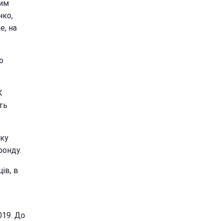
щим
ко,
е, на
о
К
ть
вку
фонду.
ів, в
19. До