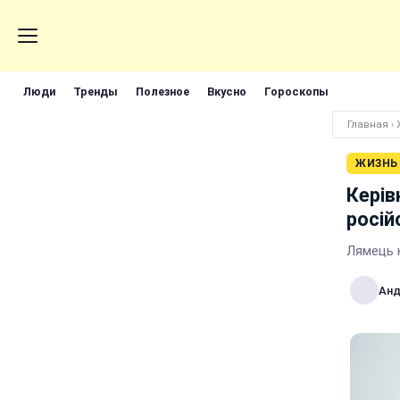
Люди
Тренды
Полезное
Вкусно
Гороскопы
Главная
›
ЖИЗНЬ
Керів
росій
Лямець 
Анд