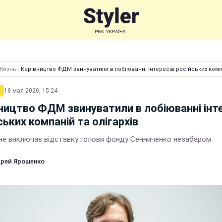
Жизнь
›
Керівництво ФДМ звинуватили в лобіюванні інтересів російських компа
18 мая 2020, 15:24
ництво ФДМ звинуватили в лобіюванні інт
ських компаній та олігархів
не виключає відставку голови фонду Сенниченко незабаром
рей Ярошенко