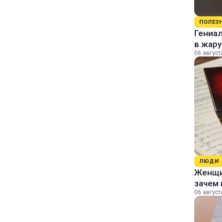
ПОЛЕЗ
Гениал
в жару
06 август
ЛЮДИ
Женщин
зачем 
06 август