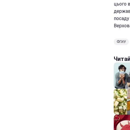
цього 
держав
посаду 
Верхов
ФГИУ
Чита