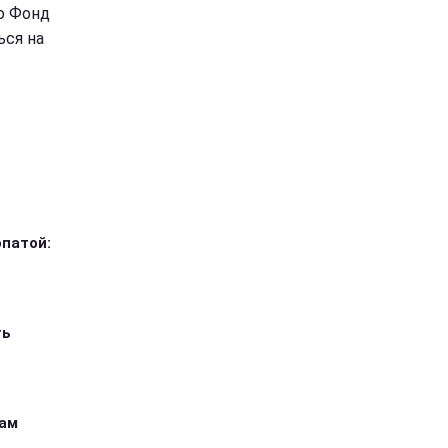
ро Фонд
ься на
опатой:
ть
кам