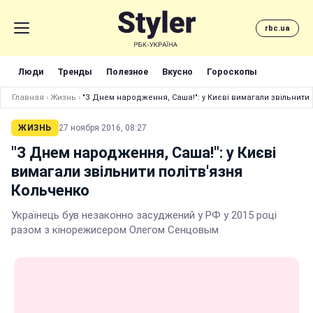
rbc.ua
Люди
Тренды
Полезное
Вкусно
Гороскопы
Главная
›
Жизнь
›
"З Днем народження, Саша!": у Києві вимагали звільнити
ЖИЗНЬ
27 ноября 2016, 08:27
"З Днем народження, Саша!": у Києві
вимагали звільнити політв'язня
Кольченко
Українець був незаконно засуджений у РФ у 2015 році
разом з кінорежисером Олегом Сенцовым