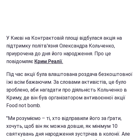
У Києві на Контрактовій площі відбулася акція на
підтримку політв'язня Олександра Кольченко,
приурочена до дня його народження. Про це
повідомляє
Крим.Реалії.
Під час акції була влаштована роздача безкоштовної
їжі всім бажаючим. За словами активістів, це було
зроблено, аби нагадати про діяльність Кольченко в
Криму, де він був організатором антивоєнної акції
Food not bomb.
"Ми розуміємо – ті, хто відправили його за ґрати,
хочуть, щоб він як можна довше, як мінімум 10
святкувань дня народження зустрічав в колонії. Але