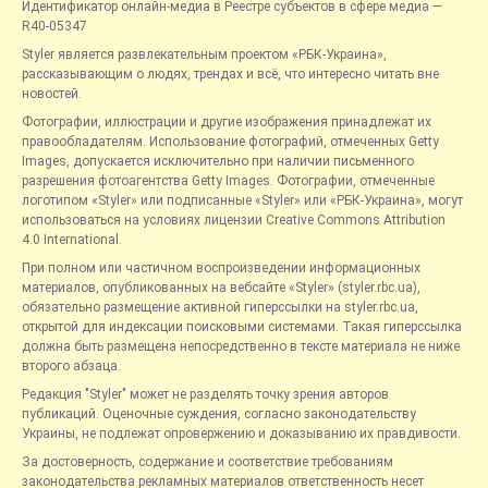
Идентификатор онлайн-медиа в Реестре субъектов в сфере медиа —
R40-05347
Styler является развлекательным проектом «РБК-Украина»,
рассказывающим о людях, трендах и всё, что интересно читать вне
новостей.
Фотографии, иллюстрации и другие изображения принадлежат их
правообладателям. Использование фотографий, отмеченных Getty
Images, допускается исключительно при наличии письменного
разрешения фотоагентства Getty Images. Фотографии, отмеченные
логотипом «Styler» или подписанные «Styler» или «РБК-Украина», могут
использоваться на условиях лицензии Creative Commons Attribution
4.0 International.
При полном или частичном воспроизведении информационных
материалов, опубликованных на вебсайте «Styler» (styler.rbc.ua),
обязательно размещение активной гиперссылки на styler.rbc.ua,
открытой для индексации поисковыми системами. Такая гиперссылка
должна быть размещена непосредственно в тексте материала не ниже
второго абзаца.
Редакция "Styler" может не разделять точку зрения авторов
публикаций. Оценочные суждения, согласно законодательству
Украины, не подлежат опровержению и доказыванию их правдивости.
За достоверность, содержание и соответствие требованиям
законодательства рекламных материалов ответственность несет