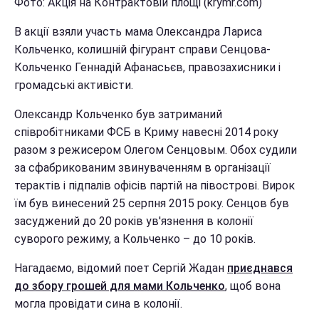
Фото: Акція на Контрактовій площі (krymr.com)
В акції взяли участь мама Олександра Лариса
Кольченко, колишній фігурант справи Сенцова-
Кольченко Геннадій Афанасьєв, правозахисники і
громадські активісти.
Олександр Кольченко був затриманий
співробітниками ФСБ в Криму навесні 2014 року
разом з режисером Олегом Сенцовым. Обох судили
за сфабрикованим звинуваченням в організації
терактів і підпалів офісів партій на півострові. Вирок
їм був винесений 25 серпня 2015 року. Сенцов був
засуджений до 20 років ув'язнення в колонії
суворого режиму, а Кольченко – до 10 років.
Нагадаємо, відомий поет Сергій Жадан
приєднався
до збору грошей для мами Кольченко
, щоб вона
могла провідати сина в колонії.