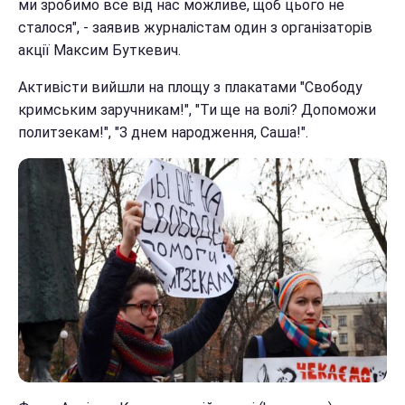
ми зробимо все від нас можливе, щоб цього не
сталося", - заявив журналістам один з організаторів
акції Максим Буткевич.
Активісти вийшли на площу з плакатами "Свободу
кримським заручникам!", "Ти ще на волі? Допоможи
политзекам!", "З днем народження, Саша!".