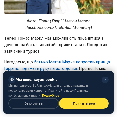
Фото: Принц Гаррі і Меган Маркл
(facebook.com/TheBritishMonarchy)
Тепер Томас Маркл має можливість побачитися з
дочкою на батьківщині або прилетівши в Лондон як
звичайний турист.
Нагадаємо, що
батько Меган Маркл попросив принца
Гаррі не піднімати руку на його дочка
. Про це Томас
Маркл заявив в ефірі передачі Good Morning Britain.
🍪
Мы используем cookie
✕
Мы используем файлы cookie для анализа трафика и
персонализации контента. Прочитайте нашу Политику
конфиденциальности.
Подробнее
Отклонить
Принять все