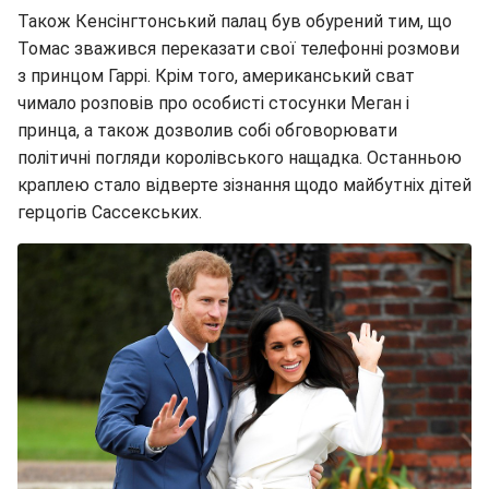
Також Кенсінгтонський палац був обурений тим, що
Томас зважився переказати свої телефонні розмови
з принцом Гаррі. Крім того, американський сват
чимало розповів про особисті стосунки Меган і
принца, а також дозволив собі обговорювати
політичні погляди королівського нащадка. Останньою
краплею стало відверте зізнання щодо майбутніх дітей
герцогів Сассекських.