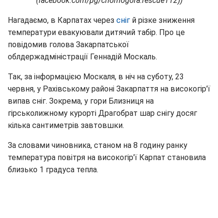
(facebook.com/pg/chornogora.rescue112))
Нагадаємо, в Карпатах через
сніг
й різке зниження
температури евакуювали дитячий табір. Про це
повідомив голова Закарпатської
облдержадміністрації Геннадій Москаль.
Так, за інформацією Москаля, в ніч на суботу, 23
червня, у Рахівському районі Закарпаття на високогір'ї
випав сніг. Зокрема, у гори Близниця на
гірськолижному курорті Драгобрат шар снігу досяг
кілька сантиметрів завтовшки.
За словами чиновника, станом на 8 годину ранку
температура повітря на високогір'ї Карпат становила
близько 1 градуса тепла.