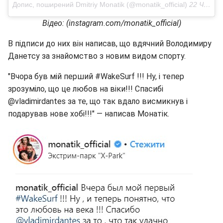
Допис, поширений Dmitriy Monatik (@monatik_official)
22 Чер 2018 р. о 12:11 PDT
Відео: (instagram.com/monatik_official)
В підписи до них він написав, що вдячний Володимиру
Данетсу за знайомство з новим видом спорту.
"Вчора був мій перший #WakeSurf !!! Ну, і тепер
зрозуміло, що це любов на віки!!! Спасибі
@vladimirdantes за те, що так вдало висмикнув і
подарував нове хобі!!!" — написав Монатік.