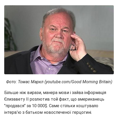
Фото: Томас Маркл (youtube.com/Good Morning Britain)
Більше ніж вирази, манера мови і зайва інформація
Єлизавету II розлютив той факт, що американець
"продався" за 10 000$. Саме стільки коштувало
інтерв'ю з батьком новоспеченої герцогині.