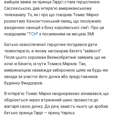
вийшла заміж за принца Гаррі і стала герцогинею
Сассекською, дав інтерв'ю американському
телеканалу. То, як і про що говорив Томас Маркл
розлютило Кенсінгтонський палац, що послужило
введенню санкцій з боку королівської сім'ї. Про це
повідомляє "
ТСН
" з посиланням на місцеві ЗМІ.
Батько новоспеченої герцогині погодився дати
телеінтерв'ю, в якому наговорив багато "зайвого".
Після цього королева Великобританії заявила, що не
хоче ні бачити, ні чути Томаса Маркла. Так,
американцеві назавжди заборонено шлях на будь-які
заходи за участю його дочки або представників
будинку Виндзоров.
В інтерв'ю Томас Маркл неодноразово зізнавався, що
обурюється через втрачений шанс провести до
вівтаря свою дочку. До речі, замість нього це зробив
батько принца Гаррі — принц Чарльз.