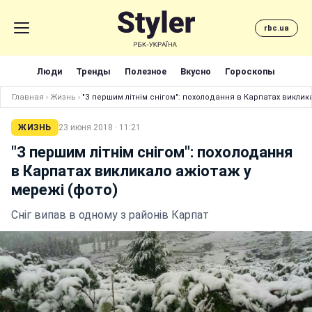
rbc.ua
Люди
Тренды
Полезное
Вкусно
Гороскопы
Главная
›
Жизнь
›
"З першим літнім снігом": похолодання в Карпатах виклик
ЖИЗНЬ
23 июня 2018 · 11:21
"З першим літнім снігом": похолодання
в Карпатах викликало ажіотаж у
мережі (фото)
Сніг випав в одному з районів Карпат