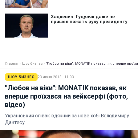
Главная
›
Шоу бизнес
›
"Любов на віки": MONATIK показав, як вперше проїха
ШОУ БИЗНЕС
23 июня 2018 · 11:03
"Любов на віки": MONATIK показав, як
вперше проїхався на вейксерфі (фото,
відео)
Український співак вдячний за нове хобі Володимиру
Дантесу