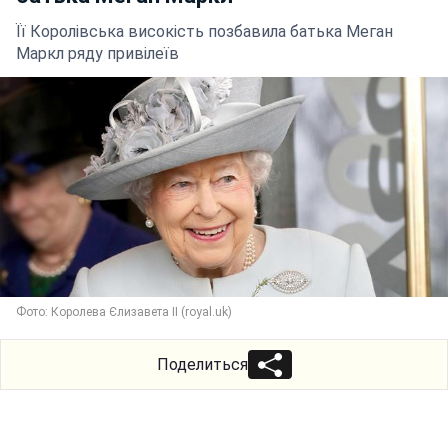
Її Королівська високість позбавила батька Меган
Маркл ряду привілеїв
Фото: Королева Єлизавета II (royal.uk)
Поделиться