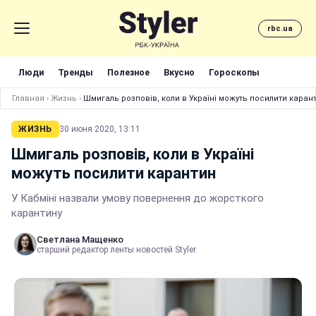
rbc.ua
Люди
Тренды
Полезное
Вкусно
Гороскопы
Главная
›
Жизнь
›
Шмигаль розповів, коли в Україні можуть посилити каран
ЖИЗНЬ
30 июня 2020, 13:11
Шмигаль розповів, коли в Україні
можуть посилити карантин
У Кабміні назвали умову повернення до жорсткого
карантину
Светлана Мащенко
старший редактор ленты новостей Styler