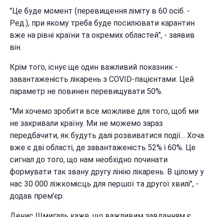
"Це буде момент (перевищення ліміту в 60 осіб. -
Ред.), при якому треба буде посилювати карантин
вже на рівні країни та окремих областей", - заявив
він.
Крім того, існує ще один важливий показник -
завантаженість лікарень з COVID-пацієнтами. Цей
параметр не повинен перевищувати 50%.
"Ми хочемо зробити все можливе для того, щоб ми
не закривали країну. Ми не можемо зараз
передбачити, як будуть далі розвиватися події... Хоча
вже є дві області, де завантаженість 52% і 60%. Це
сигнал до того, що нам необхідно починати
формувати так звану другу лінію лікарень. В цілому у
нас 30 000 ліжкомісць для першої та другої хвилі", -
додав прем'єр.
Денис Шмигаль каже, що важливим завданням є