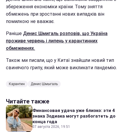
збереження економіки країни. Тому зняття
обмежень при зростанні нових випадків він
помилкою не вважає.
Раніше
Денис Шмигаль розповів, що Україна
проживе червень і липень у карантинних
обмеженнях.
Також ми писали, що у Китаї знайшли новий тип
свинячого грипу, який може викликати пандемію.
Карантин
Денис Шмыгаль
Читайте также
Финансовая удача уже близко: эти 4
знака Зодиака могут разбогатеть до
конца года
07 августа 2026, 19:51