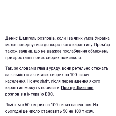
Денис Шмигаль розповів, коли і за яких умов Україна
може повернутися до жорсткого карантину. Прем'єр
також заявив, що не вважає послаблення обмежень
при зростанні нових хворих помилкою.
Так, за словами глави уряду, вони ретельно стежать
за кількістю активних хворих на 100 тисяч
населення. І існує ліміт, після перевищення якого
карантин можуть посилити.
Про це Шмигаль
розповів в інтерв'ю ВВС.
Лімітом є 60 хворих на 100 тисяч населення. На
сьогодні це число становить 50 на 100 тисяч.