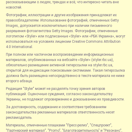
рассказывающим о людях, трендах и всё, что интересно читать вне
новостей.
Фотографии, иллюстрации и другие изображения принадлежат их
правообладателям. Использование фотографий, отмеченных Getty
Images, допускается исключительно при наличии письменного
разрешения фотоагентства Getty Images. Фотографии, отмеченные
логотипом «Styler» или подписанные «Styler» или «РБК-Украина», могут
использоваться на условиях лицензии Creative Commons Attribution
4.0 International.
При полном или частичном воспроизведении информационных
материалов, опубликованных на вебсайте «Styler» (styler.rbc.ua),
обязательно размещение активной гиперссылки на styler.rbc.ua,
открытой для индексации поисковыми системами. Такая гиперссылка
должна быть размещена непосредственно в тексте материала не ниже
второго абзаца.
Редакция "Styler" может не разделять точку зрения авторов
публикаций. Оценочные суждения, согласно законодательству
Украины, не подлежат опровержению и доказыванию их правдивости.
За достоверность, содержание и соответствие требованиям
законодательства рекламных материалов ответственность несет
рекламодатель.
Материалы, отмеченные плашками "Пресс-релиз", "Спецпроект",
"Партнерский материал", "Promo", "Благотворительность" и "Резонанс",