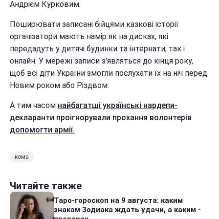
Андрієм Курковим.
Поширювати записані бійцями казкові історії
організатори мають намір як на дисках, які
передадуть у дитячі будинки та інтернати, так і
онлайн. У мережі записи з'являться до кінця року,
щоб всі діти України змогли послухати їх на ніч перед
Новим роком або Різдвом.
А тим часом
найбагатші українські нардепи-
декларанти проігнорували прохання волонтерів
допомогти армії.
кома
Читайте также
Таро-гороскоп на 9 августа: каким
знакам Зодиака ждать удачи, а каким -