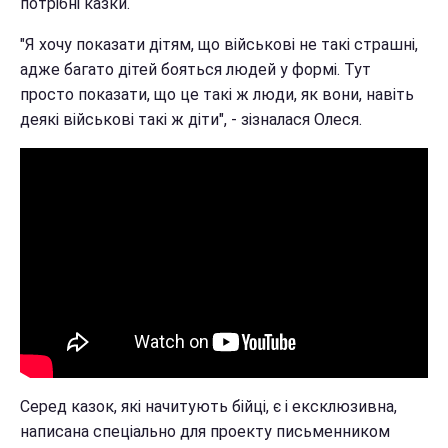
потрібні казки.
"Я хочу показати дітям, що військові не такі страшні,
адже багато дітей бояться людей у формі. Тут
просто показати, що це такі ж люди, як вони, навіть
деякі військові такі ж діти", - зізналася Олеся.
Серед казок, які начитують бійці, є і ексклюзивна,
написана спеціально для проекту письменником