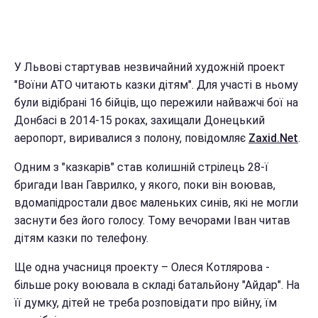
У Львові стартував незвичайний художній проект
"Воїни АТО читають казки дітям". Для участі в ньому
були відібрані 16 бійців, що пережили найважчі бої на
Донбасі в 2014-15 роках, захищали Донецький
аеропорт, виривалися з полону, повідомляє
Zaxid.Net
.
Одним з "казкарів" став колишній стрілець 28-ї
бригади Іван Гаврилко, у якого, поки він воював,
вдомапідростали двоє маленьких синів, які не могли
заснути без його голосу. Тому вечорами Іван читав
дітям казки по телефону.
Ще одна учасниця проекту – Олеся Котлярова -
більше року воювала в складі батальйону "Айдар". На
її думку, дітей не треба розповідати про війну, їм