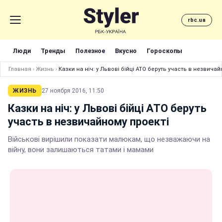
rbc.ua
Люди
Тренды
Полезное
Вкусно
Гороскопы
Главная
›
Жизнь
›
Казки на ніч: у Львові бійці АТО беруть участь в незвичай
ЖИЗНЬ
27 ноября 2016, 11:50
Казки на ніч: у Львові бійці АТО беруть
участь в незвичайному проекті
Військові вирішили показати малюкам, що незважаючи на
війну, вони залишаються татами і мамами