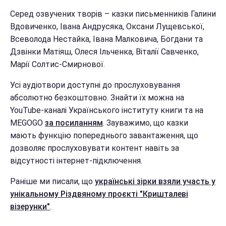
Серед озвучених творів – казки письменників Галини
Вдовиченко, Івана Андрусяка, Оксани Лущевської,
Всеволода Нестайка, Івана Малковича, Богдани та
Дзвінки Матіяш, Олеся Ільченка, Віталії Савченко,
Марії Солтис-Смирнової.
Усі аудіотвори доступні до прослуховування
абсолютно безкоштовно. Знайти їх можна на
YouTube-каналі Українського інституту книги та на
MEGOGO
за посиланням
. Зауважимо, що казки
мають функцію попереднього завантаження, що
дозволяє прослуховувати контент навіть за
відсутності інтернет-підключення.
Раніше ми писали, що
українські зірки взяли участь у
унікальному Різдвяному проєкті "Кришталеві
візерунки"
.