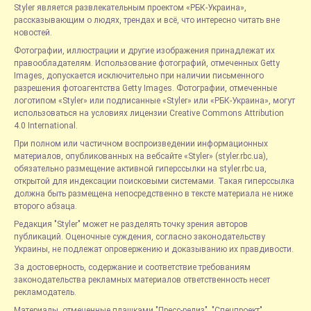
Styler является развлекательным проектом «РБК-Украина»,
рассказывающим о людях, трендах и всё, что интересно читать вне
новостей.
Фотографии, иллюстрации и другие изображения принадлежат их
правообладателям. Использование фотографий, отмеченных Getty
Images, допускается исключительно при наличии письменного
разрешения фотоагентства Getty Images. Фотографии, отмеченные
логотипом «Styler» или подписанные «Styler» или «РБК-Украина», могут
использоваться на условиях лицензии Creative Commons Attribution
4.0 International.
При полном или частичном воспроизведении информационных
материалов, опубликованных на вебсайте «Styler» (styler.rbc.ua),
обязательно размещение активной гиперссылки на styler.rbc.ua,
открытой для индексации поисковыми системами. Такая гиперссылка
должна быть размещена непосредственно в тексте материала не ниже
второго абзаца.
Редакция "Styler" может не разделять точку зрения авторов
публикаций. Оценочные суждения, согласно законодательству
Украины, не подлежат опровержению и доказыванию их правдивости.
За достоверность, содержание и соответствие требованиям
законодательства рекламных материалов ответственность несет
рекламодатель.
Материалы, отмеченные плашками "Пресс-релиз", "Спецпроект",