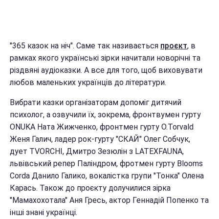
"365 казок на ніч". Саме так називається
проєкт
, в
рамках якого українські зірки начитали новорічні та
різдвяні аудіоказки. А все для того, щоб виховувати
любов маленьких українців до літератури.
Вибрати казки організаторам допоміг дитячий
психолог, а озвучили їх, зокрема, фронтвумен гурту
ONUKA Ната Жижченко, фронтмен гурту O.Torvald
Женя Галич, ладер рок-гурту "СКАЙ" Олег Собчук,
дует TVORCHI, Дмитро Зезюлін з LATEXFAUNA,
львівський репер Паліндром, фротмен гурту Blooms
Corda Данило Галико, вокалістка групи "Тонка" Олена
Карась. Також до проєкту долучилися зірка
"Мамахохотала" Аня Гресь, актор Геннадій Попенко та
інші знані українці.