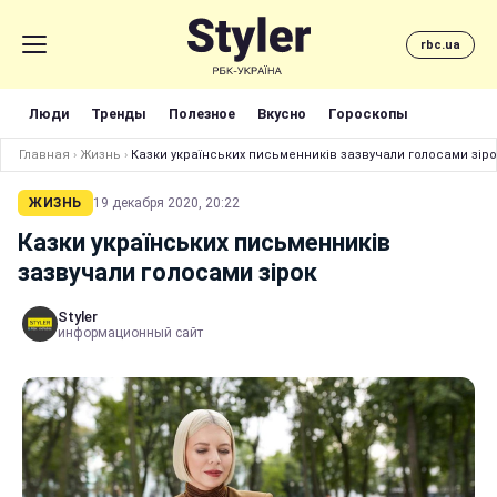
rbc.ua
Люди
Тренды
Полезное
Вкусно
Гороскопы
Главная
›
Жизнь
›
Казки українських письменників зазвучали голосами зіро
ЖИЗНЬ
19 декабря 2020, 20:22
Казки українських письменників
зазвучали голосами зірок
Styler
информационный сайт