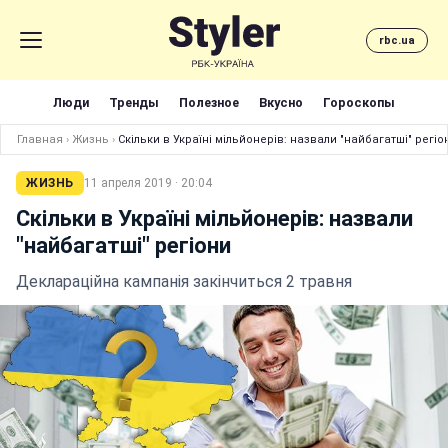
rbc.ua
Люди
Тренды
Полезное
Вкусно
Гороскопы
Главная
›
Жизнь
›
Скільки в Україні мільйонерів: назвали "найбагатші" регіо
ЖИЗНЬ
11 апреля 2019 · 20:04
Скільки в Україні мільйонерів: назвали
"найбагатші" регіони
Деклараційна кампанія закінчиться 2 травня