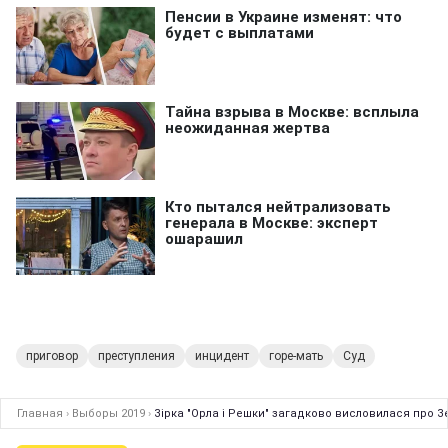
приговор
преступления
инцидент
горе-мать
Суд
Главная
›
Выборы 2019
›
Зірка "Орла і Решки" загадково висловилася про 