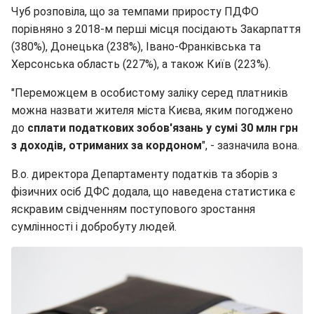
Чуб розповіла, що за темпами приросту ПДФО
порівняно з 2018-м перші місця посідають Закарпаття
(380%), Донецька (238%), Івано-Франківська та
Херсонська область (227%), а також Київ (223%).
"Переможцем в особистому заліку серед платників
можна назвати жителя міста Києва, яким погоджено
до
сплати податкових зобов'язань у сумі 30 млн грн
з доходів, отриманих за кордоном
", - зазначила вона.
В.о. директора Департаменту податків та зборів з
фізичних осіб ДФС додала, що наведена статистика є
яскравим свідченням поступового зростання
сумлінності і добробуту людей.