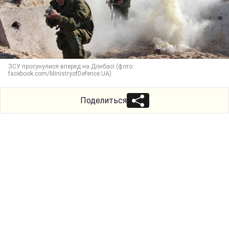
ЗСУ просунулися вперед на Донбасі (фото:
facebook.com/MinistryofDefence.UA)
Поделиться