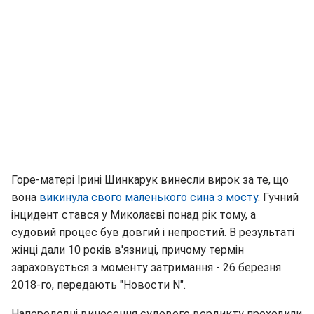
Горе-матері Ірині Шинкарук винесли вирок за те, що
вона
викинула свого маленького сина з мосту
. Гучний
інцидент стався у Миколаєві понад рік тому, а
судовий процес був довгий і непростий. В результаті
жінці дали 10 років в'язниці, причому термін
зараховується з моменту затримання - 26 березня
2018-го, передають "Новости N".
Напередодні винесення судового вердикту проходили