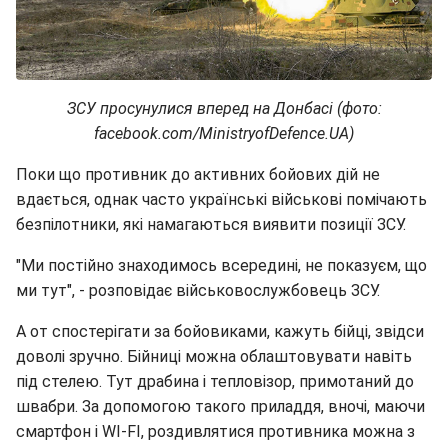
ЗСУ просунулися вперед на Донбасі (фото:
facebook.com/MinistryofDefence.UA)
Поки що противник до активних бойових дій не
вдається, однак часто українські військові помічають
безпілотники, які намагаються виявити позиції ЗСУ.
"Ми постійно знаходимось всередині, не показуєм, що
ми тут", - розповідає військовослужбовець ЗСУ.
А от спостерігати за бойовиками, кажуть бійці, звідси
доволі зручно. Бійниці можна облаштовувати навіть
під стелею. Тут драбина і тепловізор, примотаний до
швабри. За допомогою такого приладдя, вночі, маючи
смартфон і WI-FI, роздивлятися противника можна з