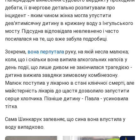
дебати, її вчергове детально розпитували про
інцидент - яким чином жінка могла упустити
дев'ятимісячну дитину в крижану воду з Інгульського
мосту. Підсудна відповідала невпевнено і часто
посилалася на те, що вже забула подробиці.
Зокрема,
вона перпутала
руку, на якій несла малюка;
коли, що і скільки вона випила алкогольних напоїв у
день події, що лише дивом не закінчилася трагедією -
дитина вижила завдяки зимовому комбінезону.
Малюк поступив у лікарню в стані клінічної смерті, але
майстерність лікарів до щастя дозволило запустити
серце хлопчика. Пізніше дитину - Павла - усиновила
тітка.
Сама Шинкарук запевняє, що сина вона впустила у
воду випадково.