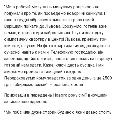
"Ми в робочій метушні в минулому році якось не
подумали про те, як проведемо новорічні канікули. І
вже в грудні зібралася компанія з трьох сімей.
Вирішили поїхати до Львова. Зрозуміло, готелів вже
немає, всі квартири заброньовані. І тут я знаходжу
симпатичну квартиру в центрі Львова, причому три
кімнати, є кухня. На фото квартира виглядає акуратно,
сучасно, навіть є камін. Телефоную господарю, він
запевняє, що його житло, просто він поїхав на півроку і
готовий нам здати. Каже, ключі дасть сусідка, і ми
зможемо провести там цілий тиждень.
Перераховуємо йому завдаток за один день, а це 2500
грн. І збираємо валізи", — розповіла вона.
Приїхавши в переддень Нового року сім'ї вирушили
за вказаною адресою.
"Ми побачили дуже старий будинок, який давно стоїть