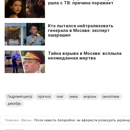
Гидрометцентр
прогноз
снег
зима
морозы
синоптики
декабрь
Главная
›
Жизнь
›
Пісок замість батарейок: як аферисти розводять українц