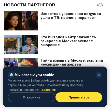
🍪
Мы используем cookie
✕
Мы используем файлы cookie для анализа трафика и
персонализации контента. Прочитайте нашу Политику
конфиденциальности.
Подробнее
Польша
награда
Олег Сенцов
политзаключенные
Отклонить
Принять все
Политзаключенные в РФ