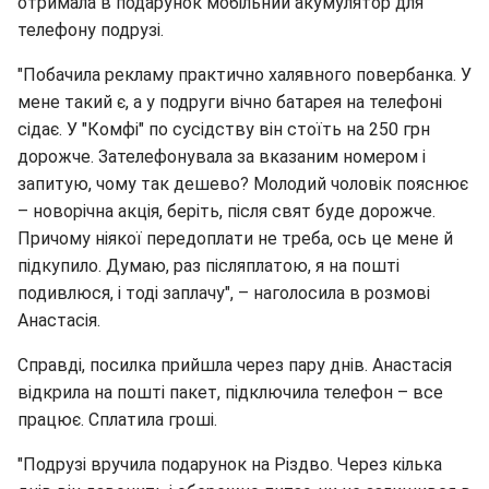
отримала в подарунок мобільний акумулятор для
телефону подрузі.
"Побачила рекламу практично халявного повербанка. У
мене такий є, а у подруги вічно батарея на телефоні
сідає. У "Комфі" по сусідству він стоїть на 250 грн
дорожче. Зателефонувала за вказаним номером і
запитую, чому так дешево? Молодий чоловік пояснює
– новорічна акція, беріть, після свят буде дорожче.
Причому ніякої передоплати не треба, ось це мене й
підкупило. Думаю, раз післяплатою, я на пошті
подивлюся, і тоді заплачу", – наголосила в розмові
Анастасія.
Справді, посилка прийшла через пару днів. Анастасія
відкрила на пошті пакет, підключила телефон – все
працює. Сплатила гроші.
"Подрузі вручила подарунок на Різдво. Через кілька