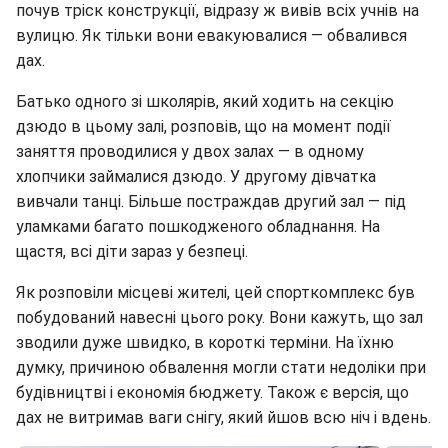
почув тріск конструкції, відразу ж вивів всіх учнів на
вулицю. Як тільки вони евакуювалися — обвалився
дах.
Батько одного зі школярів, який ходить на секцію
дзюдо в цьому залі, розповів, що на момент події
заняття проводилися у двох залах — в одному
хлопчики займалися дзюдо. У другому дівчатка
вивчали танці. Більше постраждав другий зал — під
уламками багато пошкодженого обладнання. На
щастя, всі діти зараз у безпеці.
Як розповіли місцеві жителі, цей спорткомплекс був
побудований навесні цього року. Вони кажуть, що зал
зводили дуже швидко, в короткі терміни. На їхню
думку, причиною обвалення могли стати недоліки при
будівництві і економія бюджету. Також є версія, що
дах не витримав ваги снігу, який йшов всю ніч і вдень.