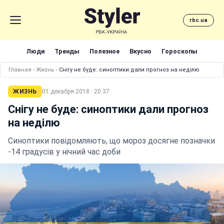
rbc.ua
Люди
Тренды
Полезное
Вкусно
Гороскопы
Главная
›
Жизнь
›
Снігу не буде: синоптики дали прогноз на неділю
ЖИЗНЬ
01 декабря 2018 · 20:37
Снігу не буде: синоптики дали прогноз
на неділю
Синоптики повідомляють, що мороз досягне позначки
-14 градусів у нічний час доби