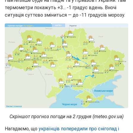
Найтепліше буде на Півдні та у Приазов'ї України: там
термометри покажуть +3... -1 градус вдень. Вночі
ситуація суттєво зміниться — до -11 градусів морозу.
Скріншот прогноз погоди на 2 грудня (meteo.gov.ua)
Нагадаємо, що
українців попередили про снігопад і