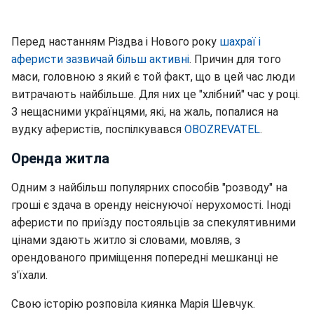
Перед настанням Різдва і Нового року
шахраї і
аферисти зазвичай більш активні
. Причин для того
маси, головною з який є той факт, що в цей час люди
витрачають найбільше. Для них це "хлібний" час у році.
З нещасними українцями, які, на жаль, попалися на
вудку аферистів, поспілкувався
OBOZREVATEL
.
Оренда житла
Одним з найбільш популярних способів "розводу" на
гроші є здача в оренду неіснуючої нерухомості. Іноді
аферисти по приїзду постояльців за спекулятивними
цінами здають житло зі словами, мовляв, з
орендованого приміщення попередні мешканці не
з'їхали.
Свою історію розповіла киянка Марія Шевчук.