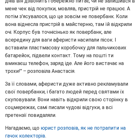
днів він дзвонить і обережно питає, чи не залишився в
мене чек від покупки, мовляв, пристрій не працює. А
потім з'ясувалося, що це зовсім не повербанк. Коли
вона віднесла пристрій в майстерню, там їй відкрили
очі. Корпус був точнісінько як повербанк, але
всередину для ваги аферисти насипали пісок. І
вставили пластмасову коробочку для пальчикових
батарейок, підвели контакт. Тому на пошті ти
вмикаєш телефон, заряд іде. Але його вистачає на
трохи!" – розповіла Анастасія.
За її словами, аферисти дуже активно рекламували
свої повербанки, і багато людей перед святами їх
скуповували. Вони навіть відкрили свою сторінку в
соцмережах, самі писали чудові відгуки, а всі
претензії повидаляли.
Нагадаємо, що
юрист розповів, як не потрапити на
гачок колекторів
.