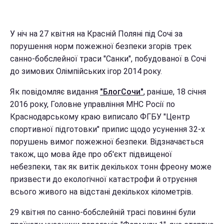
У ніч на 27 квітня на Красній Поляні під Сочі за
порушення норм пожежної безпеки згорів трек
санно-бобслейної траси "Санки", побудованої в Сочі
до зимових Олімпійських ігор 2014 року.
Як повідомляє видання
"БлогСочи"
, раніше, 18 січня
2016 року, Головне управління МНС Росії по
Краснодарському краю виписало ФГБУ "Центр
спортивної підготовки" припис щодо усунення 32-х
порушень вимог пожежної безпеки. Відзначається
також, що мова йде про об'єкт підвищеної
небезпеки, так як витік декількох тонн фреону може
призвести до екологічної катастрофи й отруєння
всього живого на відстані декількох кілометрів.
29 квітня по санно-бобслейній трасі повинні були