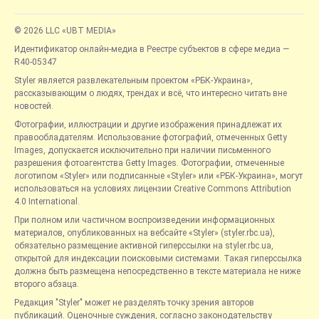
© 2026 LLC «UBT MEDIA»
Идентификатор онлайн-медиа в Реестре субъектов в сфере медиа —
R40-05347
Styler является развлекательным проектом «РБК-Украина»,
рассказывающим о людях, трендах и всё, что интересно читать вне
новостей.
Фотографии, иллюстрации и другие изображения принадлежат их
правообладателям. Использование фотографий, отмеченных Getty
Images, допускается исключительно при наличии письменного
разрешения фотоагентства Getty Images. Фотографии, отмеченные
логотипом «Styler» или подписанные «Styler» или «РБК-Украина», могут
использоваться на условиях лицензии Creative Commons Attribution
4.0 International.
При полном или частичном воспроизведении информационных
материалов, опубликованных на вебсайте «Styler» (styler.rbc.ua),
обязательно размещение активной гиперссылки на styler.rbc.ua,
открытой для индексации поисковыми системами. Такая гиперссылка
должна быть размещена непосредственно в тексте материала не ниже
второго абзаца.
Редакция "Styler" может не разделять точку зрения авторов
публикаций. Оценочные суждения, согласно законодательству