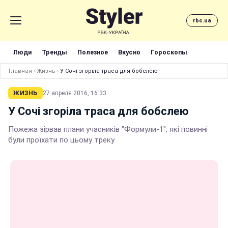
rbc.ua
Люди
Тренды
Полезное
Вкусно
Гороскопы
Главная
›
Жизнь
›
У Сочі згоріла траса для бобслею
ЖИЗНЬ
27 апреля 2016, 16:33
У Сочі згоріла траса для бобслею
Пожежа зірвав плани учасників "Формули-1", які повинні
були проїхати по цьому треку