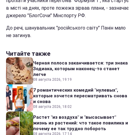
проїхати учасники перегонів "Формули 1", яка стартує
в місті на днях, проте пожежа зірвав плани, - зазначає
джерело "БлогСочи" Мінспорту РФ.
До речі, шанувальник "російського світу" Панін мало
не загинув.
Читайте также
Черная полоса заканчивается: три знака
Зодиака, которым наконец-то станет
легче
08 августа 2026, 19:19
7 романтических комедий "нулевых",
которые хочется пересматривать снова
и снова
08 августа 2026, 18:02
Растет "из воздуха" и "высасывает"
жизнь из растений: что такое повилика и
почему ее так трудно побороть
08 августа 2026, 17:14