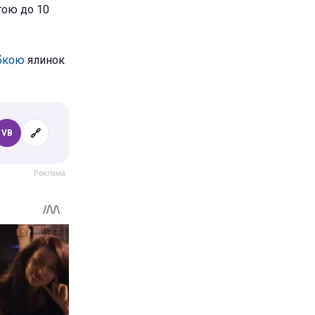
гою до 10
убкою
ялинок
🔗
VB