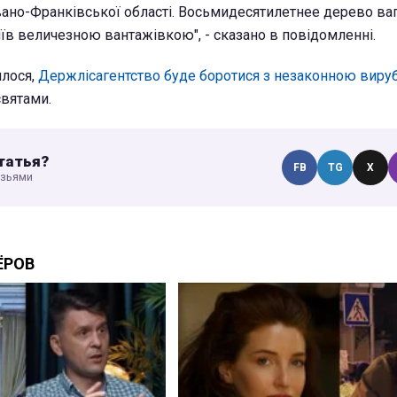
Івано-Франківської області. Восьмидесятилетнее дерево ва
иїв величезною вантажівкою", - сказано в повідомленні.
лося,
Держлісагентство буде боротися з незаконною вир
вятами.
татья?
FB
TG
X
узьями