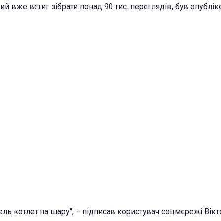
кий вже встиг зібрати понад 90 тис. переглядів, був опублі
ль котлет на шару", – підписав користувач соцмережі Вікт