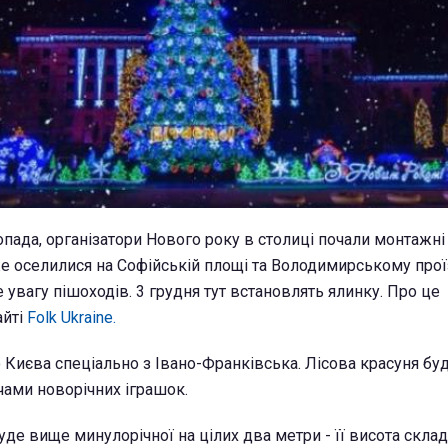
опада, організатори Нового року в столиці почали монтажні
 оселилися на Софійській площі та Володимирському проїз
увагу пішоходів. 3 грудня тут встановлять ялинку. Про це
айті
Folk Ukraine.
 Києва спеціально з Івано-Франківська. Лісова красуня бу
чами новорічних іграшок.
уде вище минулорічної на цілих два метри - її висота скла