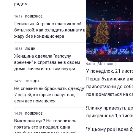
рядом
16:19
ПОЛЕЗНОЕ
Гениальный трюк с пластиковой
бутылкой: как охладить комнату в
жару без кондиционера
15:33
ЛЮДИ
Женщина сделала "капсулу
времени" и спрятала ее в своем
Фото: (ВКонтакте)
доме: зачем и что там внутри
У понеділок, 21 лист
Перші будиночки вже
14:58
ТРЕНДЫ
привертаючи до себе 
Не спешите выбрасывать одежду:
повідомляється на с
7 вещей, которые спасут вас,
если вес поменялся
Ялинку привезуть до
14:53
ПОЛЕЗНОЕ
прикрашена 1,5 тися
Выкопали лук? Не торопитесь
прятать его в подвал: одна
"У цьому році вона б