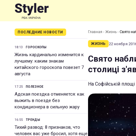
Главная
›
Жизнь
›
Свято на
ПОСЛЕДНИЕ НОВОСТИ
22 ноября 2016
ЖИЗНЬ
18:13
ГОРОСКОПЫ
Жизнь кардинально изменится к
Свято набл
лучшему: каким знакам
столиці з'я
китайского гороскопа повезет 7
августа
На Софійській площі 
17:25
ПОЛЕЗНОЕ
Адская поездка отменяется: как
выжить в поезде без
кондиционера в сильную жару
16:55
ТРЕНДЫ
Тихий развод: 8 признаков, что
человек вас уже бросил, хотя еще