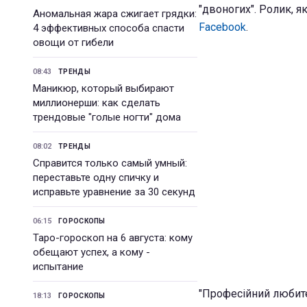
"двоногих". Ролик, я
Аномальная жара сжигает грядки:
Facebook
.
4 эффективных способа спасти
овощи от гибели
08:43
ТРЕНДЫ
Маникюр, который выбирают
миллионерши: как сделать
трендовые "голые ногти" дома
08:02
ТРЕНДЫ
Справится только самый умный:
переставьте одну спичку и
исправьте уравнение за 30 секунд
06:15
ГОРОСКОПЫ
Таро-гороскоп на 6 августа: кому
обещают успех, а кому -
испытание
"Професійний любите
18:13
ГОРОСКОПЫ