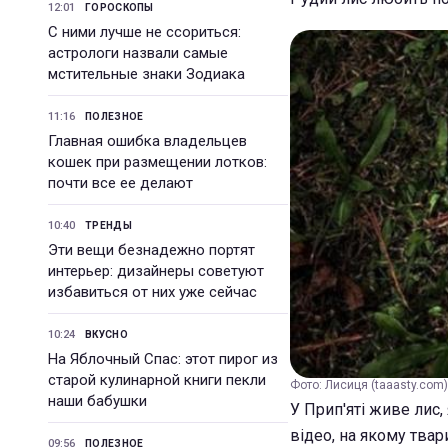
12:01
ГОРОСКОПЫ
С ними лучше не ссориться:
астрологи назвали самые
мстительные знаки Зодиака
11:16
ПОЛЕЗНОЕ
Главная ошибка владельцев
кошек при размещении лотков:
почти все ее делают
10:40
ТРЕНДЫ
Эти вещи безнадежно портят
интерьер: дизайнеры советуют
избавиться от них уже сейчас
10:24
ВКУСНО
На Яблочный Спас: этот пирог из
старой кулинарной книги пекли
Фото: Лисиця (taaasty.com)
наши бабушки
У Прип'яті живе лис
відео, на якому тва
09:56
ПОЛЕЗНОЕ