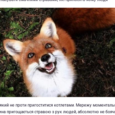
, який не проти пригоститися котлетами. Мережу моменталь
рина пригощається стравою з рук людей, абсолютно не бояч