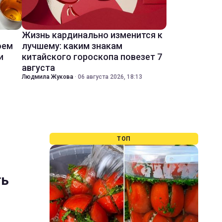
Жизнь кардинально изменится к
оем
лучшему: каким знакам
и
китайского гороскопа повезет 7
августа
Людмила Жукова
·
06 августа 2026, 18:13
ТОП
ть