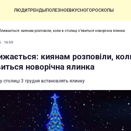
ЛЮДИ
ТРЕНДЫ
ПОЛЕЗНОЕ
ВКУСНО
ГОРОСКОПЫ
ближається: киянам розповіли, коли в столиці з'явиться новорічна ялинка
 · 16:59
ижається: киянам розповіли, кол
виться новорічна ялинка
у столиці 3 грудня встановлять ялинку