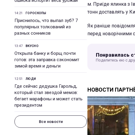
ошибка испортит весь урожай
м. Приїде ялинка з 
тонн доставлять у К
14:21
ГОРОСКОПЫ
Приснилось, что выпал зуб? 7
Як раніше повідомля
популярных толкований из
разных сонников
перед новорічними с
13:47
ВКУСНО
Открыла банку и борщ почти
Понравилась с
готов: эта заправка сэкономит
Поделитесь ею с др
зимой время и деньги
12:51
ЛЮДИ
Где сейчас дедушка Гарольд,
который стал звездой мемов:
бегает марафоны и может стать
президентом
Все новости