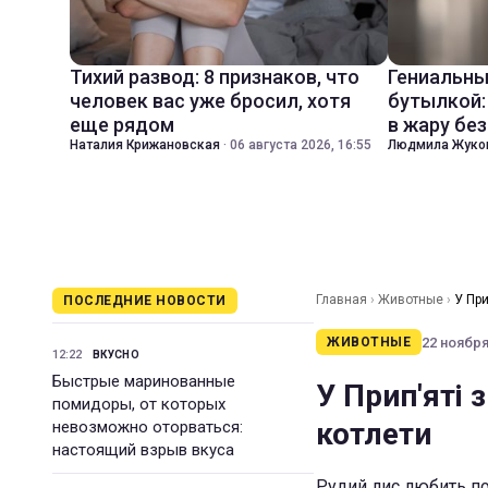
Тихий развод: 8 признаков, что
Гениальны
человек вас уже бросил, хотя
бутылкой:
еще рядом
в жару бе
Наталия Крижановская
·
06 августа 2026, 16:55
Людмила Жуко
Главная
›
Животные
›
У При
ПОСЛЕДНИЕ НОВОСТИ
22 ноября 
ЖИВОТНЫЕ
12:22
ВКУСНО
Быстрые маринованные
У Прип'яті
помидоры, от которых
котлети
невозможно оторваться:
настоящий взрыв вкуса
Рудий лис любить по