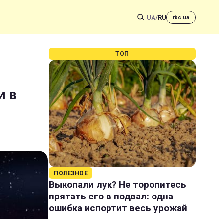
UA
/
RU
rbc.ua
ТОП
и в
ПОЛЕЗНОЕ
Выкопали лук? Не торопитесь
прятать его в подвал: одна
ошибка испортит весь урожай