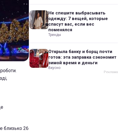
Не спешите выбрасывать
одежду: 7 вещей, которые
спасут вас, если вес
поменялся
Тренды
Открыла банку и борщ почти
готов: эта заправка сэкономит
зимой время и деньги
Вкусно
 роботи.
ді,
де
де близько 26