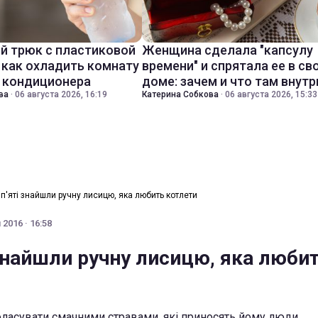
й трюк с пластиковой
Женщина сделала "капсулу
 как охладить комнату
времени" и спрятала ее в св
з кондиционера
доме: зачем и что там внутр
ва
·
06 августа 2026, 16:19
Катерина Собкова
·
06 августа 2026, 15:33
п'яті знайшли ручну лисицю, яка любить котлети
2016 · 16:58
 знайшли ручну лисицю, яка люби
ласувати смачними стравами, які приносять йому люди