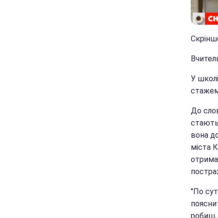
Скрінш
Вчител
У школі
стажем,
До слов
стають
вона д
міста К
отримат
постра
"По сут
пояснит
робиш, 