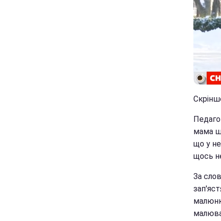
Скрінш
Педаго
мама шк
що у не
щось н
За слов
зап'яст
малюнки
малюва