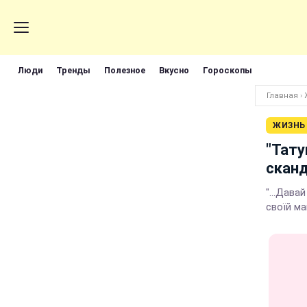
Люди
Тренды
Полезное
Вкусно
Гороскопы
Главная
›
ЖИЗНЬ
"Тату
сканд
"...Дава
своїй ма