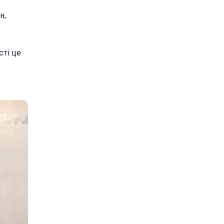
н,
сті це