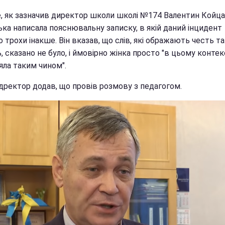
е, як зазначив директор школи школі №174 Валентин Койца
ька написала пояснювальну записку, в якій даний інцидент
 трохи інакше. Він вказав, що слів, які ображають честь та
ь, сказано не було, і ймовірно жінка просто "в цьому контек
яла таким чином".
дректор додав, що провів розмову з педагогом.