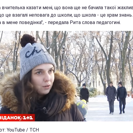
 вчителька казати мені, що вона ще не бачила такої жахли
о це взагалі неповага до школи, що школа - це храм знань
 в мене поведінка", - передала Рита слова педагогині.
от: YouTube / ТСН