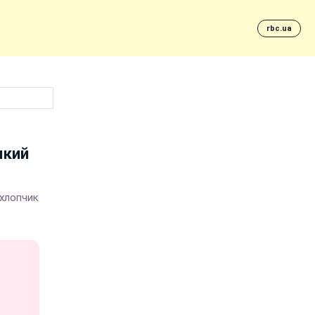
rbc.ua
який
 хлопчик