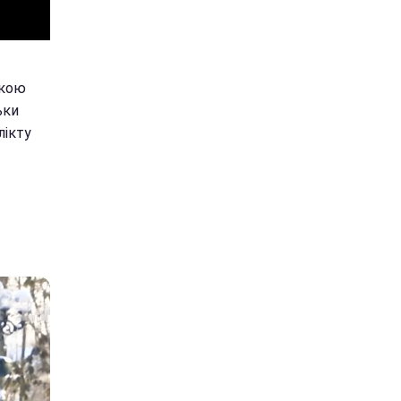
чкою
ьки
лікту