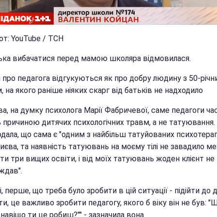
от: YouTube / ТСН
ька вибачатися перед мамою школяра відмовилася.
 про педагога відгукуються як про добру людину з 50-річн
 на якого раніше ніяких скарг від батьків не надходило
а, на думку психолога Марії Фабричевої, саме педагоги ча
 причиною дитячих психологічних травм, а не татуювання.
одала, що сама є "одним з найбільш татуйованих психотера
иєва, та наявність татуювань на моєму тілі не завадило ме
и три вищих освіти, і від моїх татуювань жоден клієнт не
ждав".
і, перше, що треба було зробити в цій ситуації - підійти до 
и, це важливо зробити педагогу, якого б віку він не був: "
навіщо ти це робиш?"" - зазначила вона.