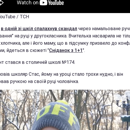
YouTube / ТСН
і
в одній зі шкіл спалахнув скандал
через намальоване ру
ання" на руці у другокласника. Вчителька насварила не тіл
хлопчика, але і його маму, що в підсумку призвело до конф
ми, йдеться в сюжеті "
Сніданок з 1+1
".
нт стався в столичній школі №174.
овів школяр Стас, йому на уроці стало трохи нудно, і він
ав ручкою на своїй руці чоловічка.