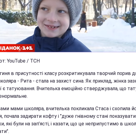
от: YouTube / ТСН
гиня в присутності класу розкритикувала творчий порив ди
оляра - Рита - стала на захист сина. Як приклад, жінка заз
ї є татуювання. Вчителька емоційно стверджувала, що тату
енормальне.
ами мами школяра, вчителька покликала Стаса і схопила йо
я, почала задирати кофту і "дуже гнівному стані показувати
, які були на зап’ясті, і казати, що це неприпустимо в школ
ти".