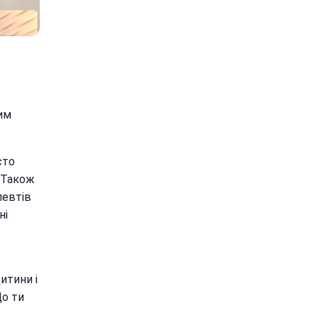
им
сто
 Також
певтів
ні
дитини і
Що ти