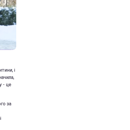
тини, і
начила,
 - це
го за
і