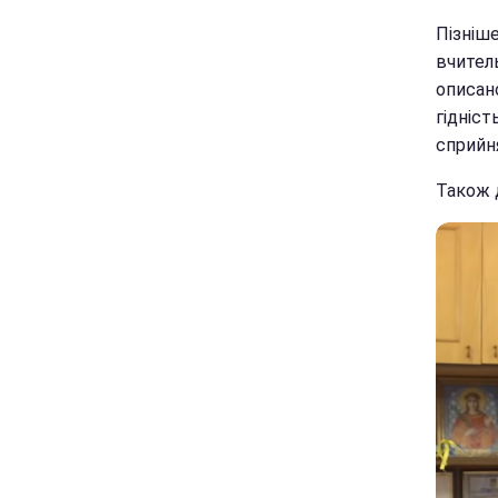
Пізніш
вчител
описано
гідніст
сприйн
Також 