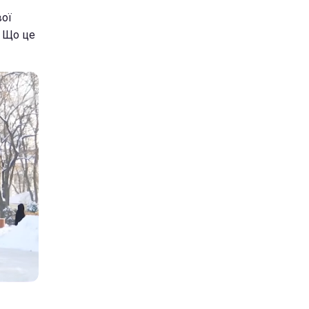
вої
. Що це