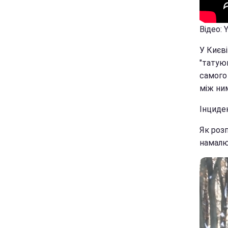
Відео: 
У Києв
"татуюв
самого 
між ни
Інциде
Як розп
намалюв