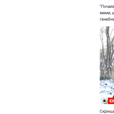
"Почала
мами, щ
ганебна
Скрінш