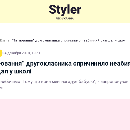
Жизнь
›
"Татуювання" другокласника спричинило неабиякий скандал у школі
04 декабря 2018, 19:51
ювання" другокласника спричинило неаби
ал у школі
й вибачимо. Тому що вона мені нагадує бабусю", - запропонував
мі