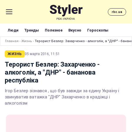
rbc.ua
Люди
Тренды
Полезное
Вкусно
Гороскопы
Главная
›
Жизнь
›
Терорист Безлер: Захарченко - алкоголік, а "ДНР" - банан
ЖИЗНЬ
05 марта 2016, 11:51
Терорист Безлер: Захарченко -
алкоголік, а "ДНР" - бананова
республіка
Ігор Безлер зізнався , що був завжди за єдину Україну і
звинуватив ватажка "ДНР" Захарченко в крадіжці і
алкоголізм