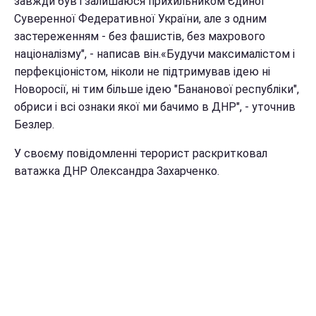
завжди був і залишаюся прихильником Єдиної
Суверенної Федеративної України, але з одним
застереженням - без фашистів, без махрового
націоналізму", - написав він.«Будучи максималістом і
перфекціоністом, ніколи не підтримував ідею ні
Новоросії, ні тим більше ідею "Бананової республіки",
обриси і всі ознаки якої ми бачимо в ДНР", - уточнив
Безлер.
У своєму повідомленні терорист раскритковал
ватажка ДНР Олександра Захарченко.