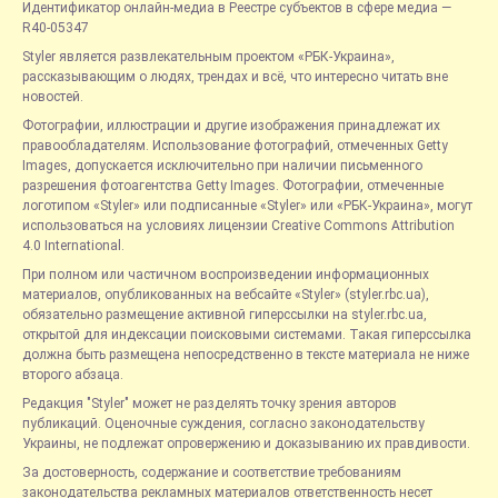
Идентификатор онлайн-медиа в Реестре субъектов в сфере медиа —
R40-05347
Styler является развлекательным проектом «РБК-Украина»,
рассказывающим о людях, трендах и всё, что интересно читать вне
новостей.
Фотографии, иллюстрации и другие изображения принадлежат их
правообладателям. Использование фотографий, отмеченных Getty
Images, допускается исключительно при наличии письменного
разрешения фотоагентства Getty Images. Фотографии, отмеченные
логотипом «Styler» или подписанные «Styler» или «РБК-Украина», могут
использоваться на условиях лицензии Creative Commons Attribution
4.0 International.
При полном или частичном воспроизведении информационных
материалов, опубликованных на вебсайте «Styler» (styler.rbc.ua),
обязательно размещение активной гиперссылки на styler.rbc.ua,
открытой для индексации поисковыми системами. Такая гиперссылка
должна быть размещена непосредственно в тексте материала не ниже
второго абзаца.
Редакция "Styler" может не разделять точку зрения авторов
публикаций. Оценочные суждения, согласно законодательству
Украины, не подлежат опровержению и доказыванию их правдивости.
За достоверность, содержание и соответствие требованиям
законодательства рекламных материалов ответственность несет