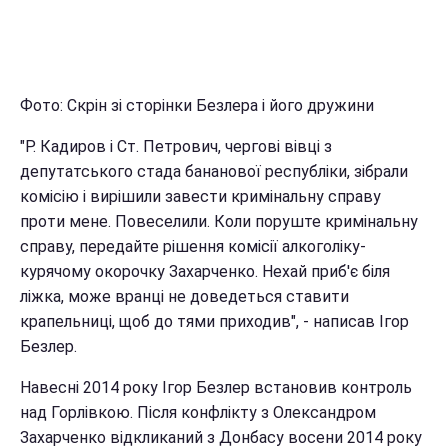
Фото: Скрін зі сторінки Безлера і його дружини
"
Р. Кадиров і Ст. Петрович, чергові вівці з
депутатського стада бананової республіки, зібрали
комісію і вирішили завести кримінальну справу
проти мене. Повеселили. Коли поруште кримінальну
справу, передайте рішення комісії алкоголіку-
курячому окорочку Захарченко. Нехай приб'є біля
ліжка, може вранці не доведеться ставити
крапельниці, щоб до тями приходив", - написав Ігор
Безлер.
Навесні 2014 року Ігор Безлер встановив контроль
над Горлівкою. Після конфлікту з Олександром
Захарченко відкликаний з Донбасу восени 2014 року