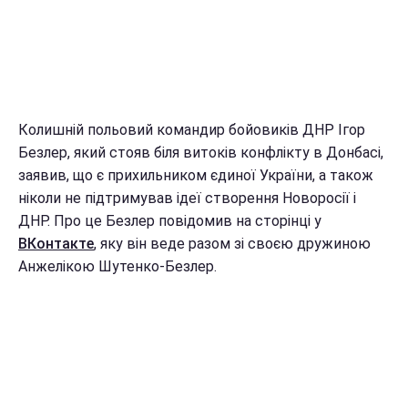
Колишній польовий командир бойовиків ДНР Ігор
Безлер, який стояв біля витоків конфлікту в Донбасі,
заявив, що є прихильником єдиної України, а також
ніколи не підтримував ідеї створення Новоросії і
ДНР.
Про це Безлер повідомив на сторінці у
ВКонтакте
, яку він веде разом зі своєю дружиною
Анжелікою Шутенко-Безлер.