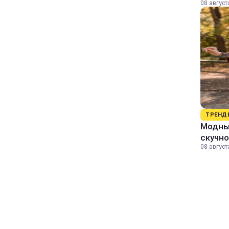
08 август
ТРЕНД
Модный
скучно
08 август