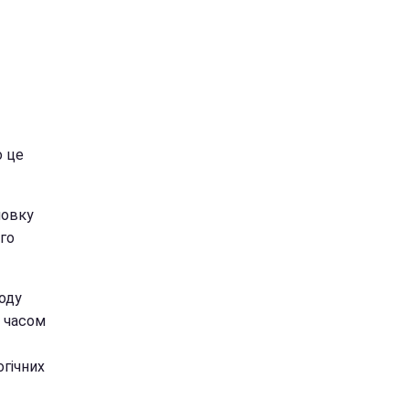
о це
новку
го
оду
м часом
огічних