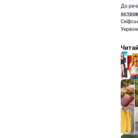
До речі
остров
Скіфськ
України
Чита