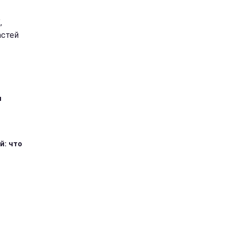
,
астей
я
й: что