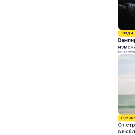
ЛЮДИ
Вампи
измени
08 август
ГОРОС
От стр
влюбл