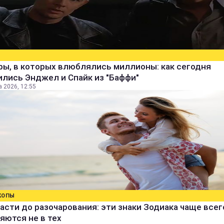
ры, в которых влюблялись миллионы: как сегодня
лись Энджел и Спайк из "Баффи"
а 2026, 12:55
КОПЫ
асти до разочарования: эти знаки Зодиака чаще всег
яются не в тех