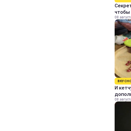
Секрет
чтобы 
08 август
ВКУСН
И кетч
допол
08 август