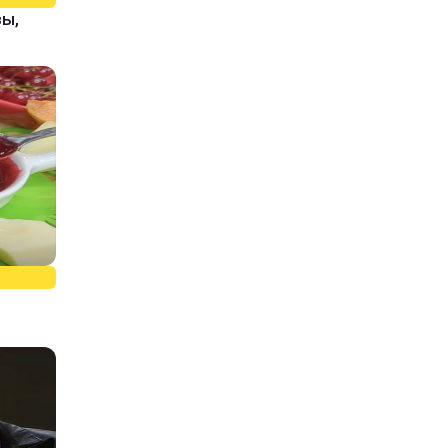
зы,
о