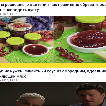
ы роскошного цветения: как правильно обрезать ро
не навредить кусту
а 2026, 14:22
О
уп не нужен: пикантный соус из смородины, идеальн
няющий мясо
а 2026, 13:39