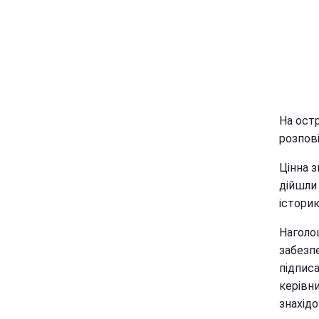
На ост
розпові
Цінна з
дійшли 
історик
Наголо
забезп
підпис
керівн
знахідо