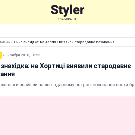
Жизнь
›
Цінна знахідка: на Хортиці виявили стародавнє поховання
28 ноября 2016, 16:55
 знахідка: на Хортиці виявили стародавнє
вання
рхеологи знайшли на легендарному острові поховання епохи б