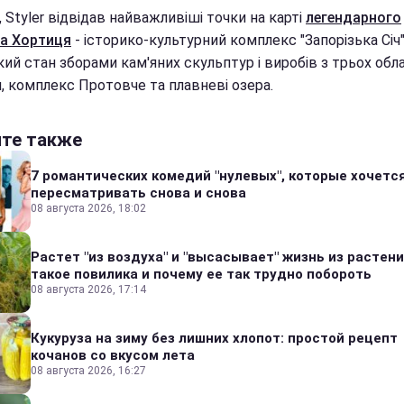
, Styler відвідав найважливіші точки на карті
легендарного
а Хортиця
- історико-культурний комплекс "Запорізька Січ"
ий стан зборами кам'яних скульптур і виробів з трьох обл
, комплекс Протовче та плавневі озера.
йте также
7 романтических комедий "нулевых", которые хочетс
пересматривать снова и снова
08 августа 2026, 18:02
Растет "из воздуха" и "высасывает" жизнь из растени
такое повилика и почему ее так трудно побороть
08 августа 2026, 17:14
Кукуруза на зиму без лишних хлопот: простой рецепт
кочанов со вкусом лета
08 августа 2026, 16:27