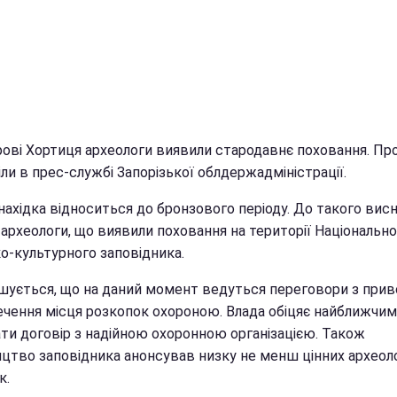
рові Хортиця археологи виявили стародавнє поховання. Пр
ли в прес-службі Запорізької облдержадміністрації.
нахідка відноситься до бронзового періоду. До такого вис
археологи, що виявили поховання на території Національно
о-культурного заповідника.
шується, що на даний момент ведуться переговори з прив
ечення місця розкопок охороною. Влада обіцяє найближчи
ати договір з надійною охоронною організацією. Також
ицтво заповідника анонсував низку не менш цінних археол
к.