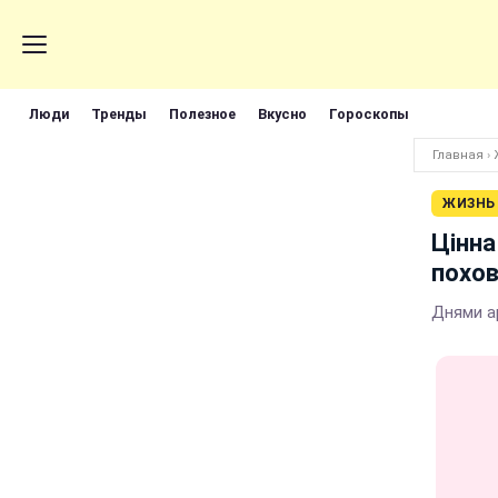
Люди
Тренды
Полезное
Вкусно
Гороскопы
Главная
›
ЖИЗНЬ
Цінна
похо
Днями а