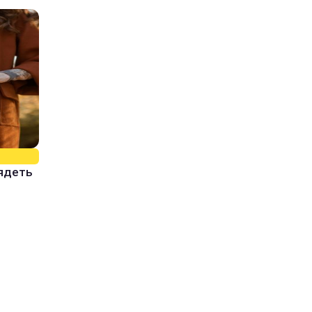
лядеть