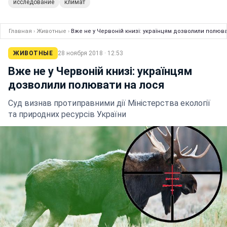
исследование
климат
Главная
›
Животные
›
Вже не у Червоній книзі: українцям дозволили полюв
ЖИВОТНЫЕ
28 ноября 2018 · 12:53
Вже не у Червоній книзі: українцям
дозволили полювати на лося
Суд визнав протиправними дії Міністерства екології
та природних ресурсів України