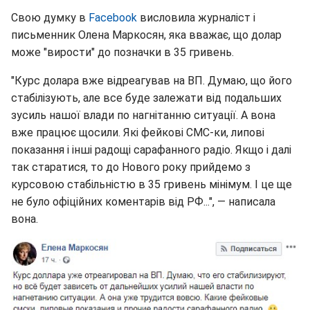
Свою думку в
Facebook
висловила журналіст і
письменник Олена Маркосян, яка вважає, що долар
може "вирости" до позначки в 35 гривень.
"Курс долара вже відреагував на ВП. Думаю, що його
стабілізують, але все буде залежати від подальших
зусиль нашої влади по нагнітанню ситуації. А вона
вже працює щосили. Які фейкові СМС-ки, липові
показання і інші радощі сарафанного радіо. Якщо і далі
так старатися, то до Нового року прийдемо з
курсовою стабільністю в 35 гривень мінімум. І це ще
не було офіційних коментарів від РФ...", — написала
вона.