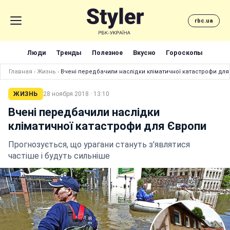
rbc.ua
Люди
Тренды
Полезное
Вкусно
Гороскопы
Главная
›
Жизнь
›
Вчені передбачили наслідки кліматичної катастрофи дл
ЖИЗНЬ
28 ноября 2018 · 13:10
Вчені передбачили наслідки
кліматичної катастрофи для Європи
Прогнозується, що урагани стануть з'являтися
частіше і будуть сильніше