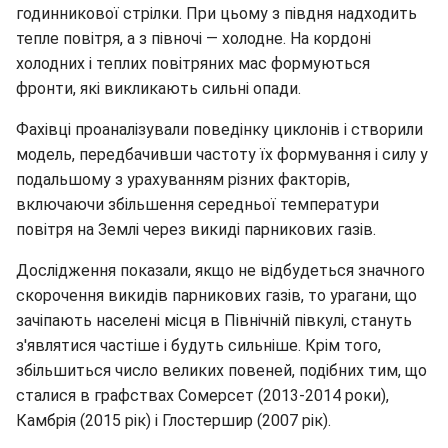
годинникової стрілки. При цьому з півдня надходить
тепле повітря, а з півночі — холодне. На кордоні
холодних і теплих повітряних мас формуються
фронти, які викликають сильні опади.
Фахівці проаналізували поведінку циклонів і створили
модель, передбачивши частоту їх формування і силу у
подальшому з урахуванням різних факторів,
включаючи збільшення середньої температури
повітря на Землі через викиді парникових газів.
Дослідження показали, якщо не відбудеться значного
скорочення викидів парникових газів, то урагани, що
зачіпають населені місця в Північній півкулі, стануть
з'являтися частіше і будуть сильніше. Крім того,
збільшиться число великих повеней, подібних тим, що
сталися в графствах Сомерсет (2013-2014 роки),
Камбрія (2015 рік) і Глостершир (2007 рік).