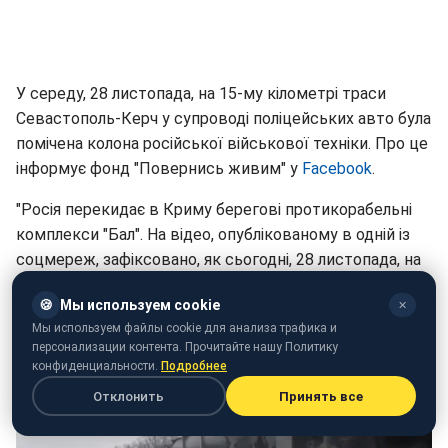
У середу, 28 листопада, на 15-му кілометрі траси
Севастополь-Керч у супроводі поліцейських авто була
помічена колона російської військової техніки. Про це
інформує фонд "Повернись живим" у
Facebook
.
"Росія перекидає в Криму берегові протикорабельні
комплекси "Бал". На відео, опублікованому в одній із
соцмереж, зафіксовано, як сьогодні, 28 листопада, на
15-му кілометрі траси Севастополь-Керч у супроводі
🍪
Мы используем cookie
✕
поліцейських авто рухається колона військової
Мы используем файлы cookie для анализа трафика и
техніки", - написано у повідомленні.
персонализации контента. Прочитайте нашу Политику
конфиденциальности.
Подробнее
Отклонить
Принять все