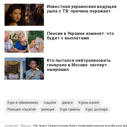
Курс в обменниках
соцсети
деньги
Курсы валют
Реакция соцсетей
реакция
Курс гривны
Курс доллара
Главная
›
Жизнь
›
На трасі Севастополь-Керч помітили колону російської вій