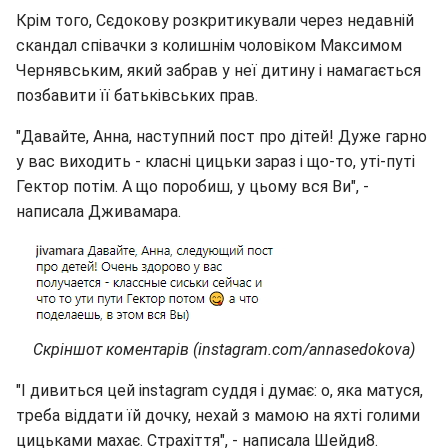
Крім того, Сєдокову розкритикували через недавній
скандал співачки з колишнім чоловіком Максимом
Чернявським, який забрав у неї дитину і намагається
позбавити її батьківських прав.
"Давайте, Анна, наступний пост про дітей! Дуже гарно
у вас виходить - класні цицьки зараз і що-то, уті-путі
Гектор потім. А що поробиш, у цьому вся Ви", -
написала Дживамара.
Скріншот коментарів (instagram.com/annasedokova)
"І дивиться цей instagram суддя і думає: о, яка матуся,
треба віддати їй дочку, нехай з мамою на яхті голими
цицьками махає. Страхіття", - написала Шейди8.