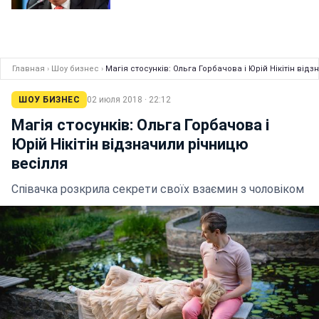
Главная
›
Шоу бизнес
›
Магія стосунків: Ольга Горбачова і Юрій Нікітін від
ШОУ БИЗНЕС
02 июля 2018 · 22:12
Магія стосунків: Ольга Горбачова і
Юрій Нікітін відзначили річницю
весілля
Співачка розкрила секрети своїх взаємин з чоловіком