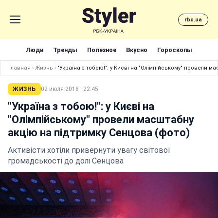
rbc.ua
Люди
Тренды
Полезное
Вкусно
Гороскопы
Главная
›
Жизнь
›
"Україна з тобою!": у Києві на "Олімпійському" провели м
ЖИЗНЬ
02 июля 2018 · 22:45
"Україна з тобою!": у Києві на
"Олімпійському" провели масштабну
акцію на підтримку Сенцова (фото)
Активісти хотіли привернути увагу світової
громадськості до долі Сенцова