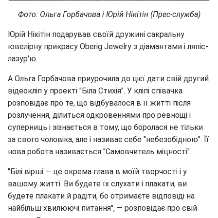
Фото: Ольга Горбачова і Юрій Нікітін (Прес-служба)
Юрій Нікітін подарував своїй дружині сакральну
ювелірну прикрасу Oberig Jewelry з діамантами і ляпіс-
лазур'ю.
А Ольга Горбачова приурочила до цієї дати свій другий
відеокліп у проекті "Біла Стихія". У кліпі співачка
розповідає про те, що відбувалося в її житті після
розлучення, ділиться одкровеннями про ревнощі і
суперниць і зізнається в тому, що боролася не тільки
за свого чоловіка, але і називає себе "небезобідною". Її
нова робота називається "Самовчитель міцності".
"Білі вірші — це окрема глава в моїй творчості і у
вашому житті. Ви будете їх слухати і плакати, ви
будете плакати й радіти, бо отримаєте відповіді на
найбільш хвилюючі питання", — розповідає про свій