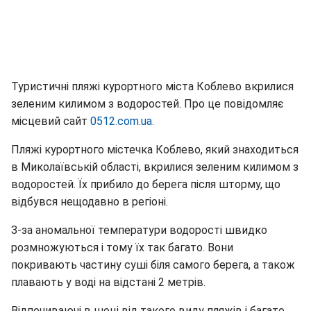
Туристичні пляжі курортного міста Коблево вкрилися
зеленим килимом з водоростей. Про це повідомляє
місцевий сайт
0512.com.ua.
Пляжі курортного містечка Коблево, який знаходиться
в Миколаївській області, вкрилися зеленим килимом з
водоростей. Їх прибило до берега після шторму, що
відбувся нещодавно в регіоні.
З-за аномальної температури водорості швидко
розмножуються і тому їх так багато. Вони
покривають частину суші біля самого берега, а також
плавають у воді на відстані 2 метрів.
Відпочиваючі в шоці від такого виду пляжів і багато