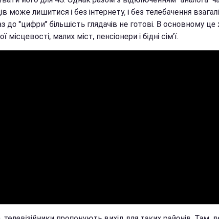
ів може лишитися і без інтернету, і без телебачення взагал
з до "цифри" більшість глядачів не готові. В основному це
ої місцевості, малих міст, пенсіонери і бідні сім'ї.
 телевізійники пропонують вихід для таких районів. Там, д