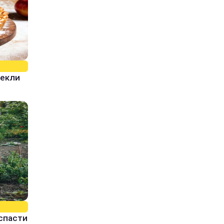
пекли
спасти