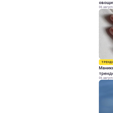
овощи
06 август
ТРЕНД
Маник
тренд
06 август