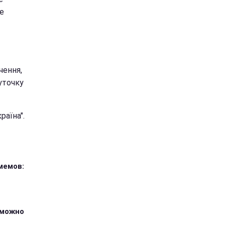
е
чення,
уточку
раїна".
мемов:
зможно