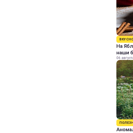
ВКУСН
На Ябл
наши 
06 август
ПОЛЕЗ
Аномал