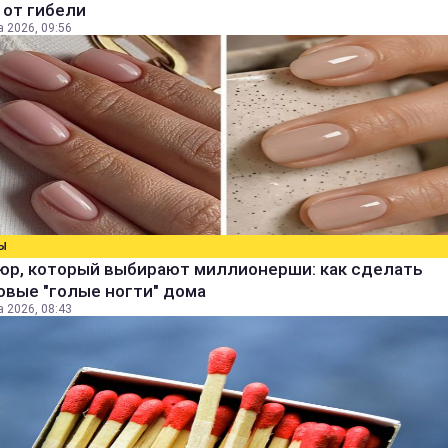
 от гибели
а 2026, 09:56
Ы
юр, который выбирают миллионерши: как сделать
овые "голые ногти" дома
а 2026, 08:43