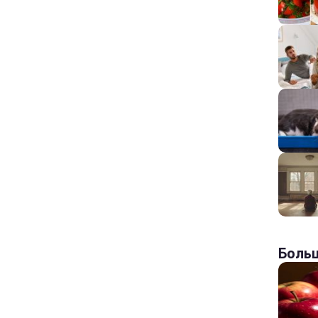
Больш