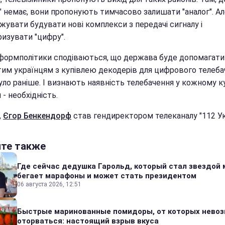
" немає, вони пропонують тимчасово залишати "аналог". Ал
жувати будувати нові комплекси з передачі сигналу і
ризувати "цифру".
нформполітики сподіваються, що держава буде допомагати
тим українцям з купівлею декодерів для цифрового телеба
уло раніше. І визнають наявність телебачення у кожному к
 - необхідність.
,
Єгор Бенкендорф
став гендиректором телеканалу "112 Ук
йте также
Где сейчас дедушка Гарольд, который стал звездой 
бегает марафоны и может стать президентом
06 августа 2026, 12:51
Быстрые маринованные помидоры, от которых нево
оторваться: настоящий взрыв вкуса