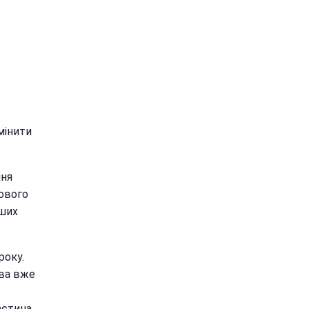
мінити
ння
рового
аших
року.
ава вже
астина