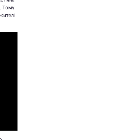
і. Тому
 жителі
е