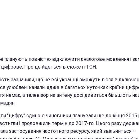
їні планують повністю відключити аналогове мовлення і за
а цифрове. Про це йдеться в сюжеті ТСН.
сти зазначили, що не всі українці зможуть після відключе
ся улюблені канали, адже в багатьох куточках країни циф
я немає, а телевізор на антену досі дивиться більшість н
омадян.
ти "цифру" єдиною чиновники планували ще до кінця 2015 
 встигли і продовжили термін до 2017-го. Цього разу держ
ала застосування частотного ресурсу, який звільниться -
вати його для 4G. Однак разом з відключенням "аналога" ч