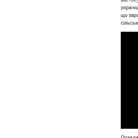
українц
що зара
сільськ
Правда,