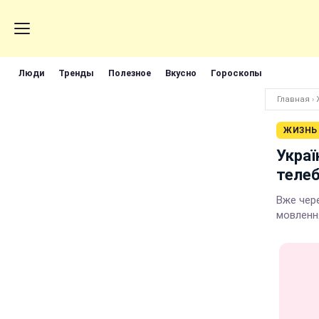
Люди
Тренды
Полезное
Вкусно
Гороскопы
Главная
›
ЖИЗНЬ
Украї
теле
Вже чере
мовленн