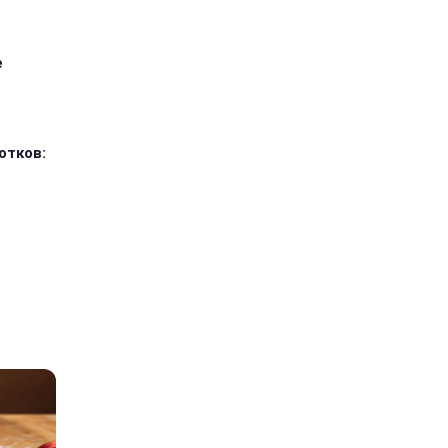
е
отков: