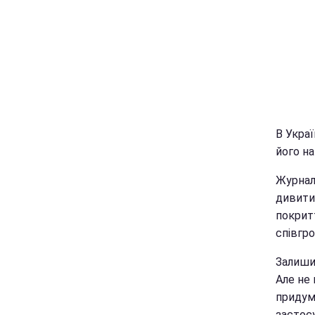
В Укра
його н
Журналі
дивити
покритт
співгр
Залиши
Але не
придум
застосу