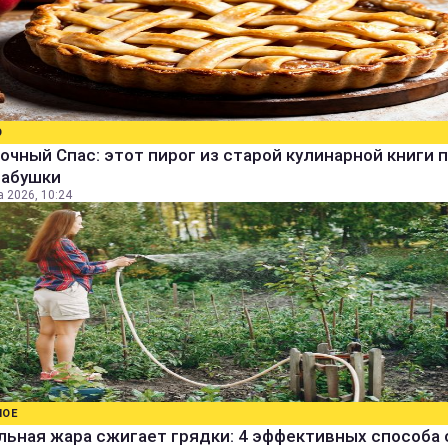
О
очный Спас: этот пирог из старой кулинарной книги 
бабушки
а 2026, 10:24
НОЕ
ьная жара сжигает грядки: 4 эффективных способа 