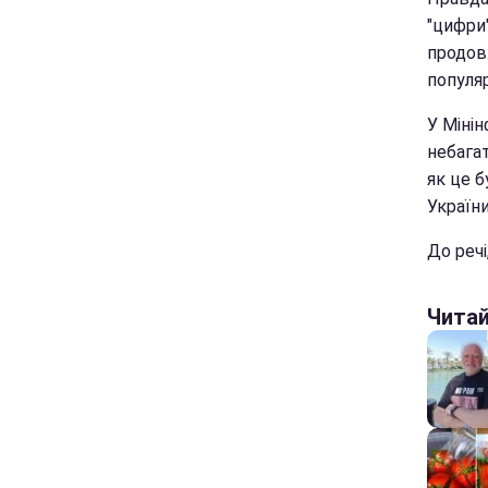
"цифри
продов
популя
У Міні
небага
як це б
України
До речі
Чита