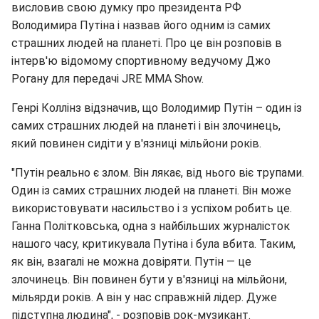
висловив свою думку про президента РФ
Володимира Путіна і назвав його одним із самих
страшних людей на планеті. Про це він розповів в
інтерв'ю відомому спортивному ведучому Джо
Рогану для передачі JRE MMA Show.
Генрі Коллінз відзначив, що Володимир Путін – один із
самих страшних людей на планеті і він злочинець,
який повинен сидіти у в'язниці мільйони років.
"Путін реально є злом. Він лякає, від нього віє трупами.
Один із самих страшних людей на планеті. Він може
використовувати насильство і з успіхом робить це.
Ганна Політковська, одна з найбільших журналісток
нашого часу, критикувала Путіна і була вбита. Таким,
як він, взагалі не можна довіряти. Путін — це
злочинець. Він повинен бути у в'язниці на мільйони,
мільярди років. А він у нас справжній лідер. Дуже
підступна людина", - розповів рок-музикант.