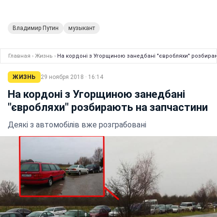
Владимир Путин
музыкант
Главная
›
Жизнь
›
На кордоні з Угорщиною занедбані "євробляхи" розбира
ЖИЗНЬ
29 ноября 2018 · 16:14
На кордоні з Угорщиною занедбані
"євробляхи" розбирають на запчастини
Деякі з автомобілів вже розграбовані