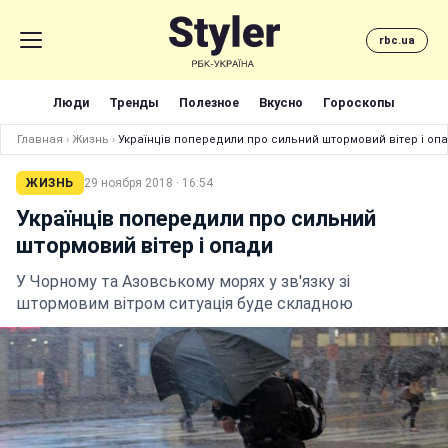
rbc.ua
Люди
Тренды
Полезное
Вкусно
Гороскопы
Главная
›
Жизнь
›
Українців попередили про сильний штормовий вітер і оп
ЖИЗНЬ
29 ноября 2018 · 16:54
Українців попередили про сильний
штормовий вітер і опади
У Чорному та Азовському морях у зв'язку зі
штормовим вітром ситуація буде складною