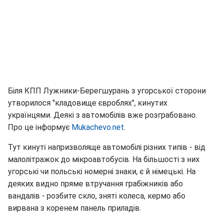
Біля КПП Лужники-Берегшурань з угорської сторони
утворилося "кладовище євроблях", кинутих
українцями. Деякі з автомобілів вже розграбовано.
Про це інформує
Mukachevo.net
.
Тут кинуті напризволяще автомобілі різних типів - від
малолітражок до мікроавтобусів. На більшості з них
угорські чи польські номерні знаки, є й німецькі. На
деяких видно пряме втручання грабіжників або
вандалів - розбите скло, зняті колеса, кермо або
вирвана з коренем панель приладів.