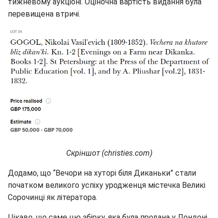
тижневому аукціоні. Оціночна вартість видання була
перевищена втричі.
Скріншот (christies.com)
Додамо, що “Вечори на хуторі біля Диканьки” стали
початком великого успіху уродженця містечка Великі
Сорочинці як літератора.
Цікаво, що саме цю збірку, яка була продана у Лондоні,