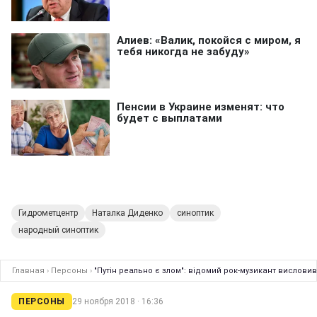
Гидрометцентр
Наталка Диденко
синоптик
народный синоптик
Главная
›
Персоны
›
"Путін реально є злом": відомий рок-музикант вислов
ПЕРСОНЫ
29 ноября 2018 · 16:36