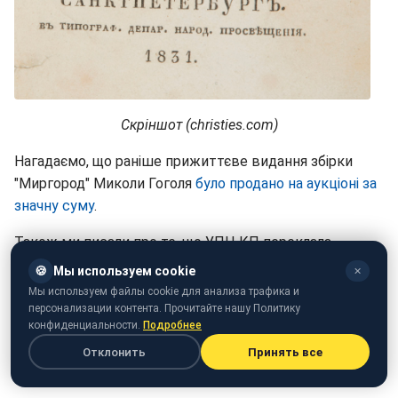
Скріншот (christies.com)
Нагадаємо, що раніше прижиттєве видання збірки
"Миргород" Миколи Гоголя
було продано на аукціоні за
значну суму
.
Також ми писали про те, що УПЦ КП переклала
українською і
видала "Роздуми про Божественну
🍪
Мы используем cookie
✕
літургію" Гоголя
.
Мы используем файлы cookie для анализа трафика и
персонализации контента. Прочитайте нашу Политику
конфиденциальности.
Подробнее
Отклонить
Принять все