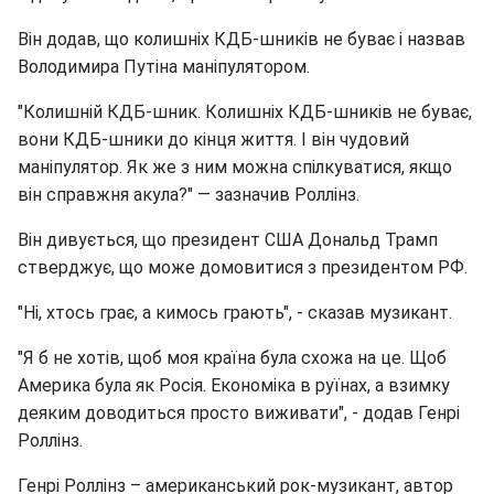
Він додав, що колишніх КДБ-шників не буває і назвав
Володимира Путіна маніпулятором.
"Колишній КДБ-шник. Колишніх КДБ-шників не буває,
вони КДБ-шники до кінця життя. І він чудовий
маніпулятор. Як же з ним можна спілкуватися, якщо
він справжня акула?" — зазначив Роллінз.
Він дивується, що президент США Дональд Трамп
стверджує, що може домовитися з президентом РФ.
"Ні, хтось грає, а кимось грають", - сказав музикант.
"Я б не хотів, щоб моя країна була схожа на це. Щоб
Америка була як Росія. Економіка в руїнах, а взимку
деяким доводиться просто виживати", - додав Генрі
Роллінз.
Генрі Роллінз – американський рок-музикант, автор