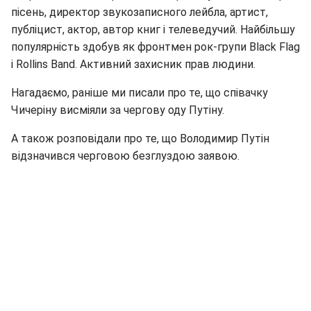
пісень, директор звукозаписного лейбла, артист,
публіцист, актор, автор книг і телеведучий. Найбільшу
популярність здобув як фронтмен рок-групи Black Flag
і Rollins Band. Активний захисник прав людини.
Нагадаємо, раніше ми писали про те, що співачку
Чичеріну висміяли за чергову оду Путіну.
А також розповідали про те, що Володимир Путін
відзначився черговою безглуздою заявою.