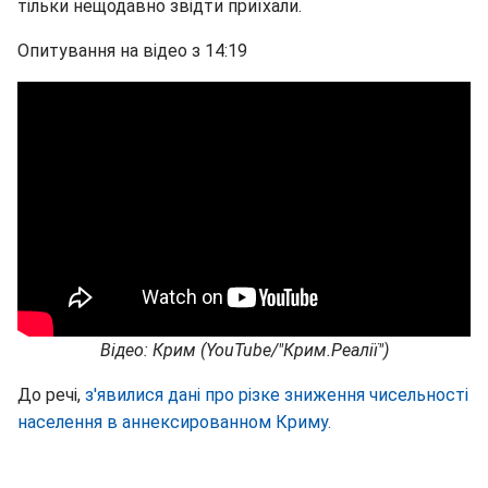
тільки нещодавно звідти приїхали.
Опитування на відео з 14:19
Відео: Крим (YouTube/"Крим.Реалії")
До речі,
з'явилися дані про різке зниження чисельності
населення в аннексированном Криму.