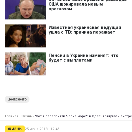
Центрэнего
Главная
›
Жизнь
›
"Хотів перепливти Чорне море": в Одесі врятували екстр
ЖИЗНЬ
25 июня 2018 · 12:45