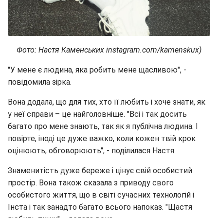
Фото: Настя Каменських instagram.com/kamenskux)
"У мене є людина, яка робить мене щасливою", -
повідомила зірка.
Вона додала, що для тих, хто її любить і хоче знати, як
у неї справи – це найголовніше. "Всі і так досить
багато про мене знають, так як я публічна людина. І
повірте, іноді це дуже важко, коли кожен твій крок
оцінюють, обговорюють", - поділилася Настя.
Знаменитість дуже береже і цінує свій особистий
простір. Вона також сказала з приводу свого
особистого життя, що в світі сучасних технологій і
Інста і так занадто багато всього напоказ. "Щастя