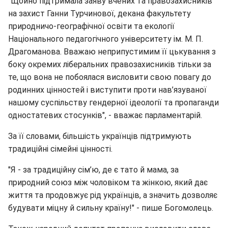
"Щойно підтримала заяву вчених та правозахисників
на захист Ганни Турчинової, декана факультету
природничо-географічної освіти та екології
Національного педагогічного університету ім. М. П.
Драгоманова. Вважаю неприпустимим її цькування з
боку окремих ліберальних правозахисників тільки за
те, що вона не побоялася висловити свою повагу до
родинних цінностей і виступити проти нав’язуваної
нашому суспільству гендерної ідеології та пропаганди
одностатевих стосунків", - вважає парламентарій.
За її словами, більшість українців підтримують
традиційні сімейні цінності.
"Я - за традиційну сім’ю, де є тато й мама, за
природний союз між чоловіком та жінкою, який дає
життя та продовжує рід українців, а значить дозволяє
будувати міцну й сильну країну!" - пише Богомолець.