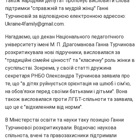
Також народний депутат пропонує висловити слова
підтримки "справжній та мудрій жінці" Ганні
Турчиновій за відповідною електронною адресою:
Ukraine4family@gmail.com.
Нагадаємо, що декан Національного педагогічного
університету імені М. П. Драгоманова Ганна Турчинова
розкритикувала нові підручники, висловилася за
"традиційні сімейні цінності" та "класичну" роль жінки в
суспільстві. Зокрема, у своїй статті дружина
секретаря РНБО Олександра Турчинова заявила про
те, що "в дітях руйнується орієнтація на шлюб і сім’ю,
на обов’язки перед своїми батьками і дітьми". Вона
також висловилася проти ЛГБТ-спільноти та заявила,
що це є "відхиленням від норми".
В Міністерстві освіти та науки таку позицію Ганни
Турчинової розкритикували. Водночас наукова
спільнота, вчені та правозахисники підтримали