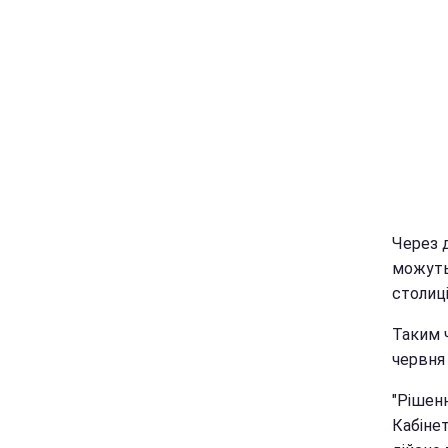
Через 
можуть
столиц
Таким 
червня
"Рішенн
Кабінет