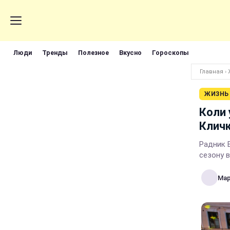
Люди
Тренды
Полезное
Вкусно
Гороскопы
Главная
›
ЖИЗНЬ
Коли 
Кличк
Радник 
сезону в
Мар