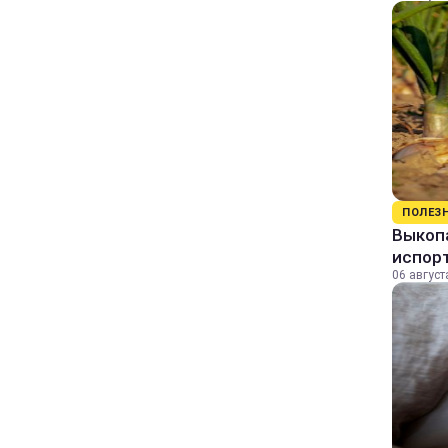
ПОЛЕЗ
Выкопа
испор
06 август