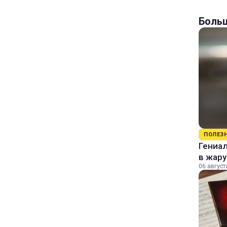
Больш
ПОЛЕЗ
Гениал
в жару
06 август