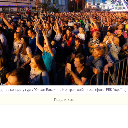
ід час концерту гурту "Океан Ельзи" на Контрактовій площі (фото: РБК-Україна)
Поделиться: