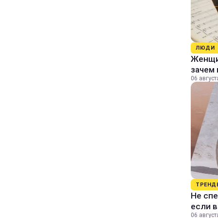
ЛЮДИ
Женщин
зачем 
06 август
ТРЕНД
Не спе
если 
06 август