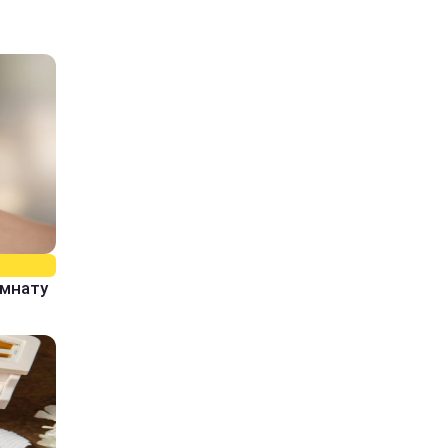
омнату