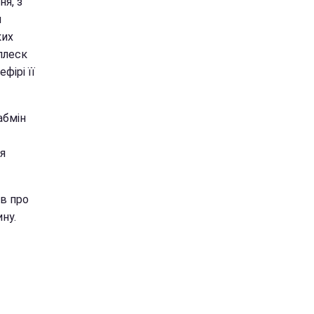
я, з
я
ких
сплеск
фірі її
Кабмін
ся
в про
ну.