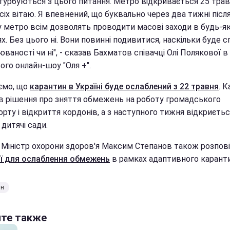
турбуються з цього питання. Метро відкривається 25 травн
сіх вітаю. Я впевнений, що буквально через два тижні післ
у метро всім дозволять проводити масові заходи в будь-я
ях. Без цього ні. Вони повинні подивитися, наскільки буде 
ваності чи ні", - сказав Бахматов співачці Олі Полякової в е
ого онлайн-шоу "Оля +".
ємо, що
карантин в Україні буде ослаблений з 22 травня
. 
в рішення про зняття обмежень на роботу громадського
рту і відкриття кордонів, а з наступного тижня відкриєть
 дитячі сади.
 Міністр охорони здоров'я Максим Степанов також розпові
ії для ослаблення обмежень
в рамках адаптивного каранти
ин
йте также