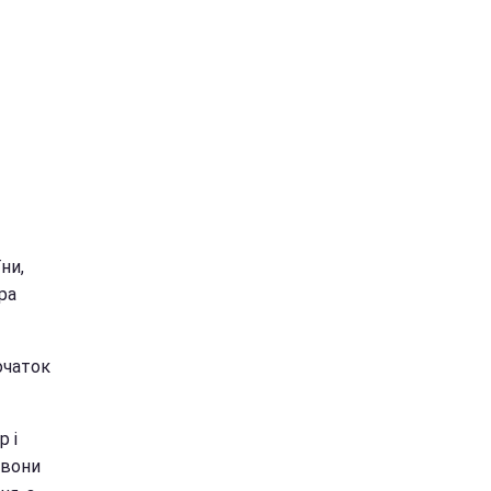
ни,
ра
очаток
 і
 вони