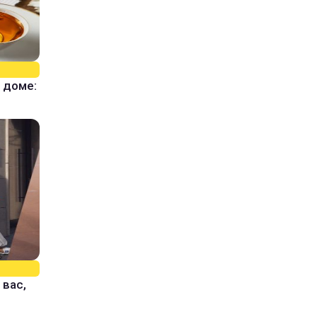
 доме:
 вас,