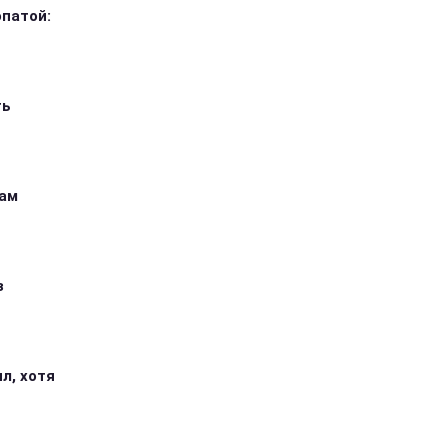
опатой:
ть
кам
з
л, хотя