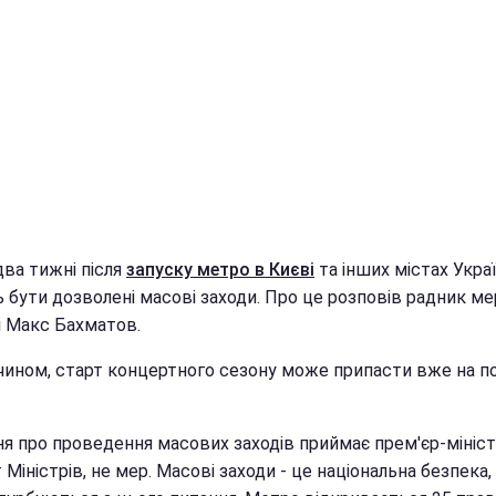
два тижні після
запуску метро в Києві
та інших містах Украї
 бути дозволені масові заходи. Про це розповів радник ме
і Макс Бахматов.
чином, старт концертного сезону може припасти вже на п
я про проведення масових заходів приймає прем'єр-міністр
 Міністрів, не мер. Масові заходи - це національна безпека,