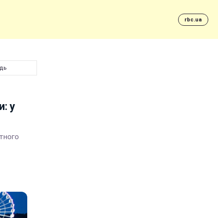
rbc.ua
ідь
: у
ртного