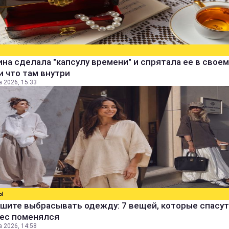
а сделала "капсулу времени" и спрятала ее в своем
и что там внутри
а 2026, 15:33
Ы
шите выбрасывать одежду: 7 вещей, которые спасут
вес поменялся
а 2026, 14:58