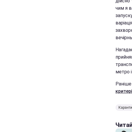
дійсно 
чим я в
запуск
варіаці
захворю
вечірнь
Нагада
прийня
транспо
метро і
Раніше
критер
Карант
Чита