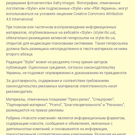
разрешения фотоагентства Getty Images. Фотографии, отмеченные
логотипом «Styler» или подписанные «Styler» или «РБК-Украина», могут
использоваться на условиях лицензии Creative Commons Attribution
4.0 International.
При полном или частичном воспроизведении информационных
материалов, опубликованных на вебсайте «Styler» (styler.rbc.ua),
обязательно размещение активной гиперссылки на styler.rbc.ua,
открытой для индексации поисковыми системами. Такая гиперссылка
должна быть размещена непосредственно в тексте материала не ниже
второго абзаца.
Редакция "Styler" может не разделять точку зрения авторов
публикаций. Оценочные суждения, согласно законодательству
Украины, не подлежат опровержению и доказыванию их правдивости.
За достоверность, содержание и соответствие требованиям
законодательства рекламных материалов ответственность несет
рекламодатель.
Материалы, отмеченные плашками "Пресс-релиз", "Спецпроект",
"Партнерский материал", "Promo", "Благотворительность" и "Резонанс",
размещаются на правах рекламы.
Рубрика «Новости компаний» является информационным форматом,
содержащим новости, сообщения и объявления, связанные с
деятельностью компаний, и основывается на информации,
предоставленной соответствующими компаниями. Редакция не несет