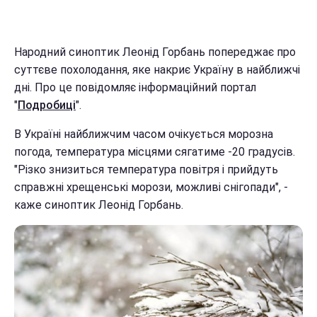
Народний синоптик Леонід Горбань попереджає про
суттєве похолодання, яке накриє Україну в найближчі
дні. Про це повідомляє інформаційний портал
"
Подробиці
".
В Україні найближчим часом очікується морозна
погода, температура місцями сягатиме -20 градусів.
"Різко знизиться температура повітря і прийдуть
справжні хрещенські морози, можливі снігопади", -
каже синоптик Леонід Горбань.