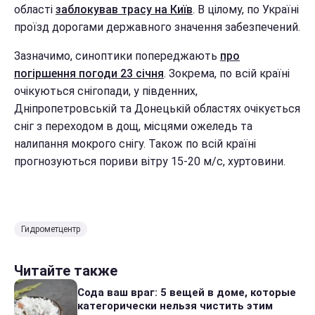
області
заблокував трасу на Київ
. В цілому, по Україні
проїзд дорогами державного значення забезпечений.
Зазначимо, синоптики попереджають
про
погіршення погоди 23 січня
. Зокрема, по всій країні
очікуються снігопади, у південних,
Дніпропетровській та Донецькій областях очікується
сніг з переходом в дощ, місцями ожеледь та
налипання мокрого снігу. Також по всій країні
прогнозуються пориви вітру 15-20 м/с, хуртовини.
Гидрометцентр
Читайте также
Сода ваш враг: 5 вещей в доме, которые
категорически нельзя чистить этим