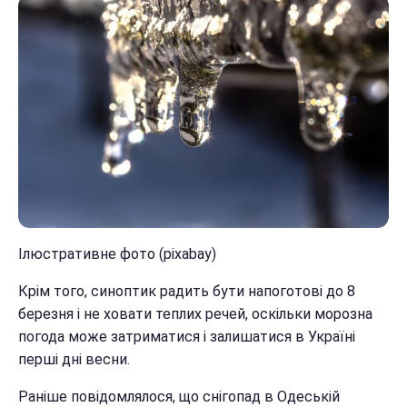
Ілюстративне фото (pixabay)
Крім того, синоптик радить бути напоготові до 8
березня і не ховати теплих речей, оскільки морозна
погода може затриматися і залишатися в Україні
перші дні весни.
Раніше повідомлялося, що снігопад в Одеській