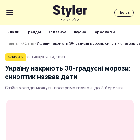
rbc.ua
Люди
Тренды
Полезное
Вкусно
Гороскопы
Главная
›
Жизнь
›
Україну накриють 30-градусні морози: синоптик назвав д
ЖИЗНЬ
23 января 2019, 10:01
Україну накриють 30-градусні морози:
синоптик назвав дати
Стійкі холоди можуть протриматися аж до 8 березня