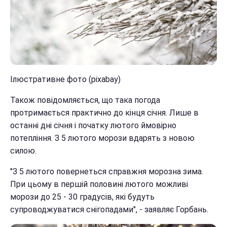
Ілюстративне фото (pixabay)
Також повідомляється, що така погода
протримається практично до кінця січня. Лише в
останні дні січня і початку лютого ймовірно
потепління. З 5 лютого морози вдарять з новою
силою.
"З 5 лютого повернеться справжня морозна зима.
При цьому в першій половині лютого можливі
морози до 25 - 30 градусів, які будуть
супроводжуватися снігопадами", - заявляє Горбань.