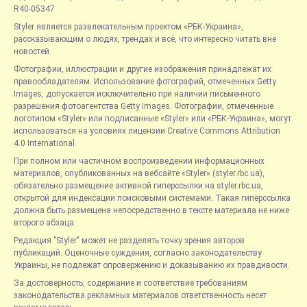
R40-05347
Styler является развлекательным проектом «РБК-Украина»,
рассказывающим о людях, трендах и всё, что интересно читать вне
новостей.
Фотографии, иллюстрации и другие изображения принадлежат их
правообладателям. Использование фотографий, отмеченных Getty
Images, допускается исключительно при наличии письменного
разрешения фотоагентства Getty Images. Фотографии, отмеченные
логотипом «Styler» или подписанные «Styler» или «РБК-Украина», могут
использоваться на условиях лицензии Creative Commons Attribution
4.0 International.
При полном или частичном воспроизведении информационных
материалов, опубликованных на вебсайте «Styler» (styler.rbc.ua),
обязательно размещение активной гиперссылки на styler.rbc.ua,
открытой для индексации поисковыми системами. Такая гиперссылка
должна быть размещена непосредственно в тексте материала не ниже
второго абзаца.
Редакция "Styler" может не разделять точку зрения авторов
публикаций. Оценочные суждения, согласно законодательству
Украины, не подлежат опровержению и доказыванию их правдивости.
За достоверность, содержание и соответствие требованиям
законодательства рекламных материалов ответственность несет