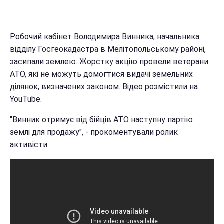
Робочий кабінет Володимира Винника, начальника
відділу Госгеокадастра в Мелітопольському районі,
засипали землею. Жорстку акцію провели ветерани
АТО, які не можуть домогтися видачі земельних
ділянок, визначених законом. Відео розмістили на
YouTube.
"Винник отримує від бійців АТО наступну партію
землі для продажу", - прокоментували ролик
активісти.