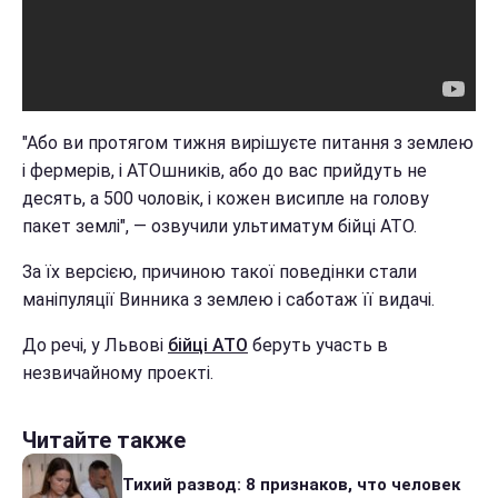
"Або ви протягом тижня вирішуєте питання з землею
і фермерів, і АТОшників, або до вас прийдуть не
десять, а 500 чоловік, і кожен висипле на голову
пакет землі", — озвучили ультиматум бійці АТО.
За їх версією, причиною такої поведінки стали
маніпуляції Винника з землею і саботаж її видачі.
До речі, у Львові
бійці АТО
беруть участь в
незвичайному проекті.
Читайте также
Тихий развод: 8 признаков, что человек