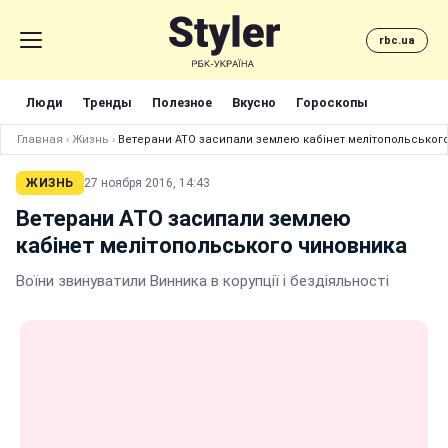
rbc.ua
Люди
Тренды
Полезное
Вкусно
Гороскопы
Главная
›
Жизнь
›
Ветерани АТО засипали землею кабінет мелітопольськог
ЖИЗНЬ
27 ноября 2016, 14:43
Ветерани АТО засипали землею
кабінет мелітопольського чиновника
Воїни звинуватили Винника в корупції і бездіяльності