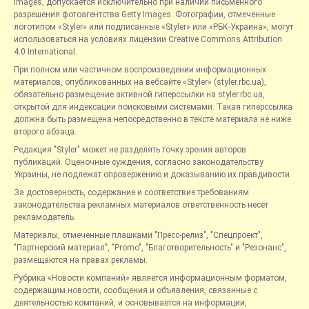
Images, допускается исключительно при наличии письменного
разрешения фотоагентства Getty Images. Фотографии, отмеченные
логотипом «Styler» или подписанные «Styler» или «РБК-Украина», могут
использоваться на условиях лицензии Creative Commons Attribution
4.0 International.
При полном или частичном воспроизведении информационных
материалов, опубликованных на вебсайте «Styler» (styler.rbc.ua),
обязательно размещение активной гиперссылки на styler.rbc.ua,
открытой для индексации поисковыми системами. Такая гиперссылка
должна быть размещена непосредственно в тексте материала не ниже
второго абзаца.
Редакция "Styler" может не разделять точку зрения авторов
публикаций. Оценочные суждения, согласно законодательству
Украины, не подлежат опровержению и доказыванию их правдивости.
За достоверность, содержание и соответствие требованиям
законодательства рекламных материалов ответственность несет
рекламодатель.
Материалы, отмеченные плашками "Пресс-релиз", "Спецпроект",
"Партнерский материал", "Promo", "Благотворительность" и "Резонанс",
размещаются на правах рекламы.
Рубрика «Новости компаний» является информационным форматом,
содержащим новости, сообщения и объявления, связанные с
деятельностью компаний, и основывается на информации,