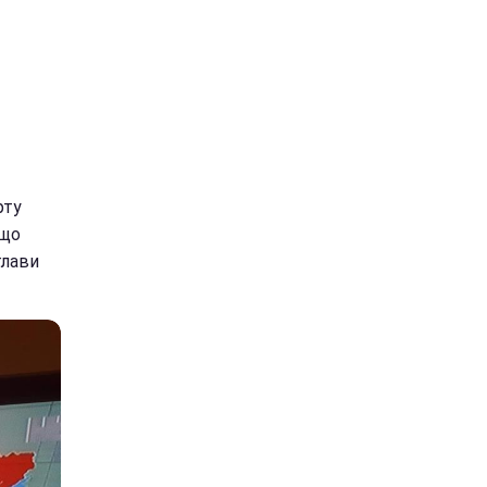
рту
 що
глави