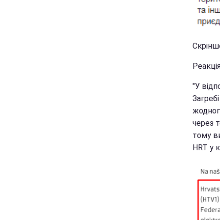
Скріншо
Реакція
"У відп
Загреб
жодног
через т
тому ви
HRT у к