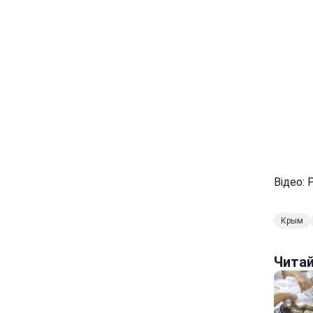
Відео: 
Крым
Чита