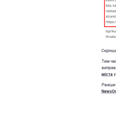
Скріншо
Тим ча
випра
міста
у
Раніше
NewsO