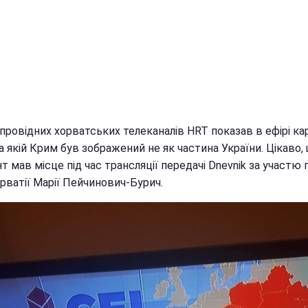
провідних хорватських телеканалів HRT показав в ефірі ка
на якій Крим був зображений не як частина України. Цікаво,
т мав місце під час трансляції передачі Dnevnik за участю 
рватії Марії Пейчинович-Бурич.