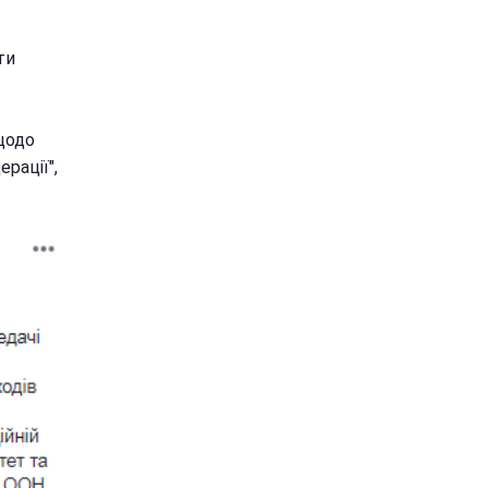
ти
 щодо
рації",