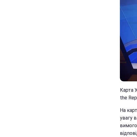
Карта У
the Repu
На кар
увагу в
вимого
відпов