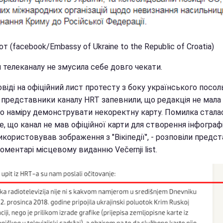
т (facebook/Embassy of Ukraine to the Republic of Croatia)
 телеканалу не змусила себе довго чекати.
овіді на офіційний лист протесту з боку українського посо
і представники каналу HRT запевнили, що редакція не мала
о наміру демонструвати некоректну карту. Помилка стала
е, що канал не мав офіційної карти для створення інфографі
користовував зображення з "Вікіпедії", - розповіли предс
оментарі місцевому виданню Večernji list.