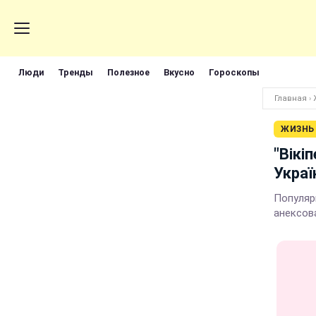
Люди
Тренды
Полезное
Вкусно
Гороскопы
Главная
›
ЖИЗНЬ
"Вікі
Украї
Популяр
анексов