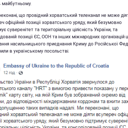
в майбутньому.
реконані, що провідний хорватський телеканал не може дія
ч офіційній позиції хорватського уряду, який безумовно
ує суверенітет та територіальну цілісність України, та
дованій позиції ЄС, ООН та інших міжнародних організацій
ання насильницького приєднання Криму до Російської Феде
чили в українському посольстві.