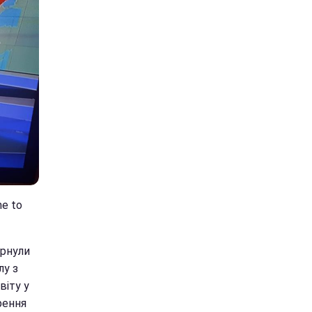
ne to
ернули
лу з
віту у
рення