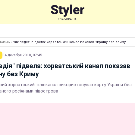
Жизнь
›
"Вікіпедія" підвела: хорватський канал показав Україну без Криму
04 декабря 2018, 07:45
педія" підвела: хорватський канал показав
ну без Криму
ний хорватський телеканал використовував карту України без
аного росіянами півострова