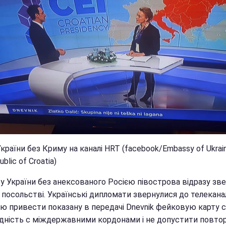
країни без Криму на каналі HRT (facebook/Embassy of Ukrai
blic of Croatia)
ту України без анексованого Росією півострова відразу зв
 посольстві. Українські дипломати звернулися до телекана
ю привести показану в передачі Dnevnik фейковую карту с
ідність c міждержавними кордонами і не допустити повто