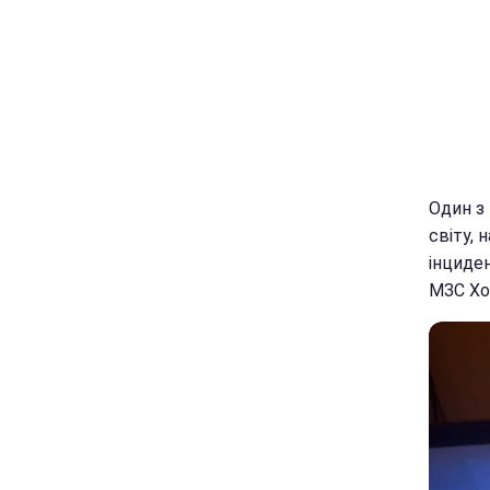
Один з 
світу, 
інциден
МЗС Хо