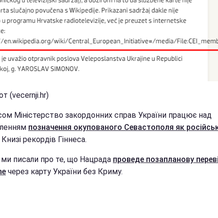
т (vecernji.hr)
сом Міністерство закордонних справ України працює над
вленням
позначення окупованого Севастополя як російсь
 Книзі рекордів Гіннеса.
 ми писали про те, що Нацрада
проведе позапланову перев
ne
через карту України без Криму.