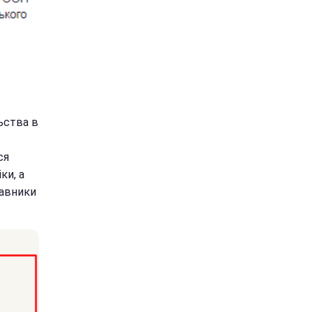
льства в
ся
ки, а
тавники