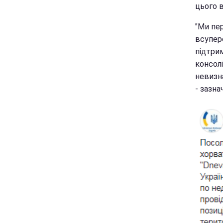
цього 
"Ми пе
всупере
підтрим
консолі
невизн
- зазна