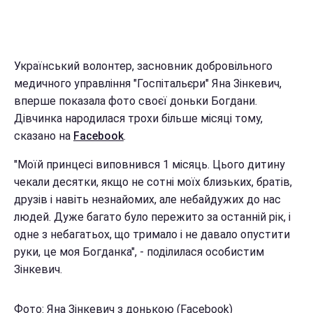
Український волонтер, засновник добровільного
медичного управління "Госпітальєри" Яна Зінкевич,
вперше показала фото своєї доньки Богдани.
Дівчинка народилася трохи більше місяці тому,
сказано на
Facebook
.
"Моїй принцесі виповнився 1 місяць. Цього дитину
чекали десятки, якщо не сотні моїх близьких, братів,
друзів і навіть незнайомих, але небайдужих до нас
людей. Дуже багато було пережито за останній рік, і
одне з небагатьох, що тримало і не давало опустити
руки, це моя Богданка", - поділилася особистим
Зінкевич.
Фото: Яна Зінкевич з донькою (Facebook)