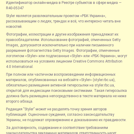
Идентификатор онлайн-медиа в Реестре субъектов в сфере медиа —
R40-05347
Styler является развлекательным проектом «РБК-Украина»,
рассказывающим о людях, трендах и всё, что интересно читать вне
новостей.
Фотографии, иллюстрации и другие изображения принадлежат их
правообладателям. Использование фотографий, отмеченных Getty
Images, допускается исключительно при наличии письменного
разрешения фотоагентства Getty Images. Фотографии, отмеченные
логотипом «Styler» или подписанные «Styler» или «РБК-Украина», могут
использоваться на условиях лицензии Creative Commons Attribution
4.0 International.
При полном или частичном воспроизведении информационных
материалов, опубликованных на вебсайте «Styler» (styler.rbc.ua),
обязательно размещение активной гиперссылки на styler.rbc.ua,
открытой для индексации поисковыми системами. Такая гиперссылка
должна быть размещена непосредственно в тексте материала не ниже
второго абзаца.
Редакция "Styler" может не разделять точку зрения авторов
публикаций. Оценочные суждения, согласно законодательству
Украины, не подлежат опровержению и доказыванию их правдивости.
За достоверность, содержание и соответствие требованиям
законодательства рекламных материалов ответственность несет