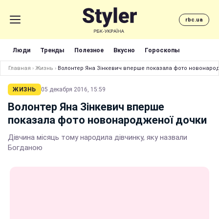
rbc.ua
Люди
Тренды
Полезное
Вкусно
Гороскопы
Главная
›
Жизнь
›
Волонтер Яна Зінкевич вперше показала фото новонаро
ЖИЗНЬ
05 декабря 2016, 15:59
Волонтер Яна Зінкевич вперше
показала фото новонародженої дочки
Дівчина місяць тому народила дівчинку, яку назвали
Богданою