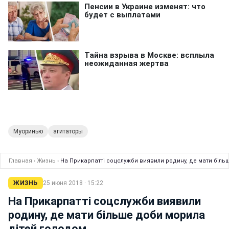
Муоринью
агитаторы
Главная
›
Жизнь
›
На Прикарпатті соцслужби виявили родину, де мати біль
ЖИЗНЬ
25 июня 2018 · 15:22
На Прикарпатті соцслужби виявили
родину, де мати більше доби морила
дітей голодом