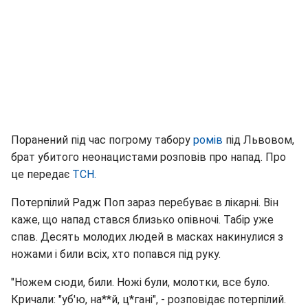
Поранений під час погрому табору
ромів
під Львовом,
брат убитого неонацистами розповів про напад. Про
це передає
ТСН.
Потерпілий Радж Поп зараз перебуває в лікарні. Він
каже, що напад стався близько опівночі. Табір уже
спав. Десять молодих людей в масках накинулися з
ножами і били всіх, хто попався під руку.
"Ножем сюди, били. Ножі були, молотки, все було.
Кричали: "уб'ю, на**й, ц*гані", - розповідає потерпілий.