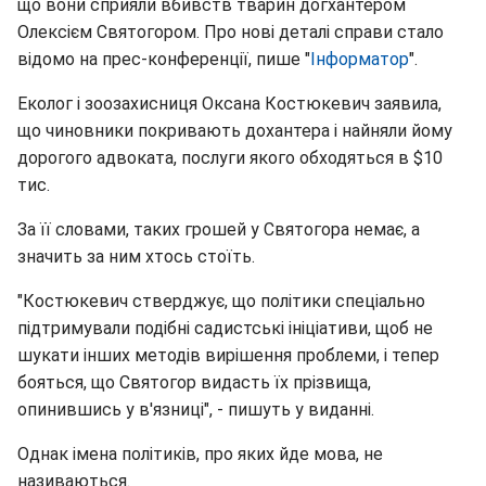
що вони сприяли вбивств тварин догхантером
Олексієм Святогором. Про нові деталі справи стало
відомо на прес-конференції, пише "
Інформатор
".
Еколог і зоозахисниця Оксана Костюкевич заявила,
що чиновники покривають дохантера і найняли йому
дорогого адвоката, послуги якого обходяться в $10
тис.
За її словами, таких грошей у Святогора немає, а
значить за ним хтось стоїть.
"Костюкевич стверджує, що політики спеціально
підтримували подібні садистські ініціативи, щоб не
шукати інших методів вирішення проблеми, і тепер
бояться, що Святогор видасть їх прізвища,
опинившись у в'язниці", - пишуть у виданні.
Однак імена політиків, про яких йде мова, не
називаються.