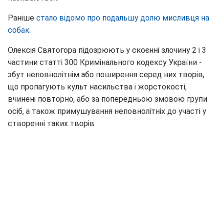
Раніше
стало відомо про подальшу долю мисливця на
собак.
Олексія Святогора підозрюють у скоєнні злочину 2 і 3
частини статті 300 Кримінального кодексу України -
збут неповнолітнім або поширення серед них творів,
що пропагують культ насильства і жорстокості,
вчинені повторно, або за попередньою змовою групи
осіб, а також примушування неповнолітніх до участі у
створенні таких творів.