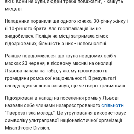
які б вони не були, людей треба поважати", - кажуть
місцеві.
Нападники поранили ще одного юнака, 30-річну жінку і
її 10-річного брата. Але госпіталізація їм не
знадобилася. Поліція на місці затримала сімох
підозрюваних, більшість з них - неповнолітні.
Раніше повідомлялося, що група невідомих осіб у
масках 23 червня, в лісовому масиві на околиці
Львова напала на табір, у якому проживають
громадяни ромської національності. В результаті
нападу один чоловік загинув, ще четверо травмовані.
Підозрювані в нападі на поселення ромів у Львові
назвали себе членами незареєстрованого
спільноти
"Твереза і зла молодь". Це угруповання використовує
символіку ультраправої націоналістичної організації
Misanthropic Division.