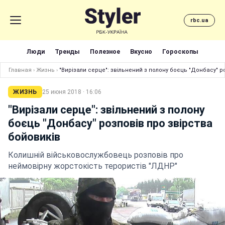
rbc.ua
Люди
Тренды
Полезное
Вкусно
Гороскопы
Главная
›
Жизнь
›
"Вирізали серце": звільнений з полону боєць "Донбасу" р
ЖИЗНЬ
25 июня 2018 · 16:06
"Вирізали серце": звільнений з полону
боєць "Донбасу" розповів про звірства
бойовиків
Колишній військовослужбовець розповів про
неймовірну жорстокість терористів "ЛДНР"