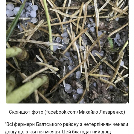
Скріншот фото (facebook.com/Михайло Лазаренко)
"Всі фермери Балтського району з нетерпінням чекали
дощу ще з квітня місяця. Цей благодатний дощ