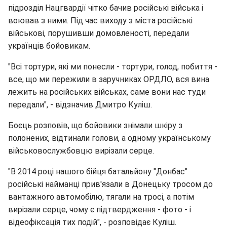
підрозділ Нацгвардії чітко бачив російські війська і
воював з ними. Під час виходу з міста російські
військові, порушивши домовленості, передали
українців бойовикам.
"Всі тортури, які ми понесли - тортури, голод, побиття -
все, що ми пережили в заручниках ОРДЛО, вся вина
лежить на російських військах, саме вони нас туди
передали", - відзначив Дмитро Куліш.
Боєць розповів, що бойовики знімали шкіру з
полонених, відтинали голови, а одному українському
військовослужбовцю вирізали серце.
"В 2014 році нашого бійця батальйону "Донбас"
російські найманці прив'язали в Донецьку тросом до
вантажного автомобілю, тягали на тросі, а потім
вирізали серце, чому є підтвердження - фото - і
відеофіксація тих подій", - розповідає Куліш.