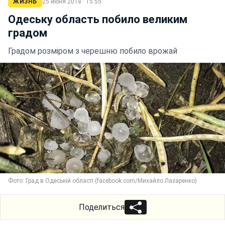
ЖИЗНЬ
25 июня 2018 · 15:55
Одеську область побило великим
градом
Градом розміром з черешню побило врожай
Фото: Град в Одеській області (facebook.com/Михайло Лазаренко)
Поделиться