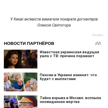
У Києві активісти вимагали покарати догхантерів
Олексія Святогора