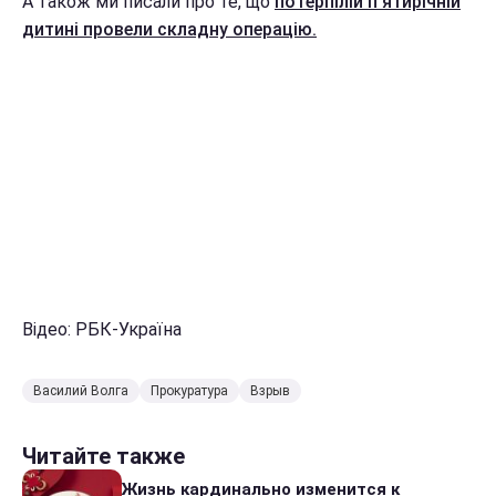
А також ми писали про те, що
потерпілій п'ятирічній
дитині провели складну операцію.
Відео: РБК-Україна
Василий Волга
Прокуратура
Взрыв
Читайте также
Жизнь кардинально изменится к