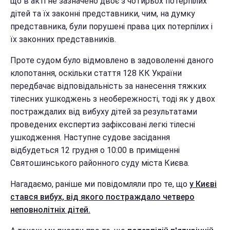
що в акті не зазначено двоє з чотирьох потерпілих
дітей та їх законні представники, чим, на думку
представника, були порушені права цих потерпілих і
їх законних представників.
Проте судом було відмовлено в задоволенні даного
клопотання, оскільки стаття 128 КК України
передбачає відповідальність за нанесення тяжких
тілесних ушкоджень з необережності, тоді як у двох
постраждалих від вибуху дітей за результатами
проведених експертиз зафіксовані легкі тілесні
ушкодження. Наступне судове засідання
відбудеться 12 грудня о 10:00 в приміщенні
Святошинського районного суду міста Києва.
Нагадаємо, раніше ми повідомляли про те, що
у Києві
стався вибух, від якого постраждало четверо
неповнолітніх дітей.