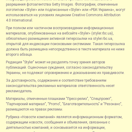
разрешения фотоагентства Getty Images. Фотографии, отмеченные
логотипом «Styler» или подписанные «Styler» или «РБК-Украина», могут
использоваться на условиях лицензии Creative Commons Attribution
4.0 International.
При полном или частичном воспроизведении информационных
материалов, опубликованных на вебсайте «Styler» (styler.rbc.ua),
обязательно размещение активной гиперссылки на styler.rbc.ua,
открытой для индексации поисковыми системами. Такая гиперссылка
должна быть размещена непосредственно в тексте материала не ниже
второго абзаца.
Редакция "Styler" может не разделять точку зрения авторов
публикаций. Оценочные суждения, согласно законодательству
Украины, не подлежат опровержению и доказыванию их правдивости.
За достоверность, содержание и соответствие требованиям
законодательства рекламных материалов ответственность несет
рекламодатель.
Материалы, отмеченные плашками "Пресс-релиз", "Спецпроект",
"Партнерский материал", "Promo", "Благотворительность" и "Резонанс",
размещаются на правах рекламы.
Рубрика «Новости компаний» является информационным форматом,
содержащим новости, сообщения и объявления, связанные с
деятельностью компаний, и основывается на информации,