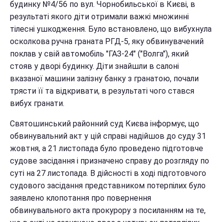
будинку №4/56 по вул. Чорнобильської в Києві, в
результаті якого діти отримали важкі множинні
тілесні ушкодження. Було встановлено, що вибухнула
осколкова ручна граната РГД-5, яку обвинувачений
поклав у свій автомобіль "ГАЗ-24" ("Волга"), який
стояв у дворі будинку. Діти знайшли в салоні
вказаної машини залізну банку з гранатою, почали
трясти її та відкривати, в результаті чого стався
вибух гранати.
Святошинський районний суд Києва інформує, що
обвинувальний акт у цій справі надійшов до суду 31
жовтня, а 21 листопада було проведено підготовче
судове засідання і призначено справу до розгляду по
суті на 27 листопада. В дійсності в ході підготовчого
судового засідання представником потерпілих було
заявлено клопотання про повернення
обвинувального акта прокурору з посиланням на те,