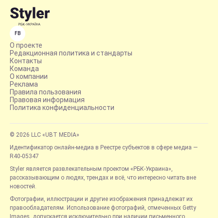
FB
О проекте
Редакционная политика и стандарты
Контакты
Команда
О компании
Реклама
Правила пользования
Правовая информация
Политика конфиденциальности
© 2026 LLC «UBT MEDIA»
Идентификатор онлайн-медиа в Реестре субъектов в сфере медиа —
R40-05347
Styler является развлекательным проектом «РБК-Украина»,
рассказывающим о людях, трендах и всё, что интересно читать вне
новостей.
Фотографии, иллюстрации и другие изображения принадлежат их
правообладателям. Использование фотографий, отмеченных Getty
Images, допускается исключительно при наличии письменного