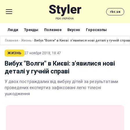
rbc.ua
Люди
Тренды
Полезное
Вкусно
Гороскопы
Главная
›
Жизнь
›
Вибух "Волги" в Києві: з'явилися нові деталі у гучній справ
ЖИЗНЬ
27 ноября 2018, 18:47
Вибух "Волги" в Києві: з'явилися нові
деталі у гучній справі
У двох постраждалих від вибуху дітей за результатами
проведених експертиз зафіксовані легкі тілесні
ушкодження