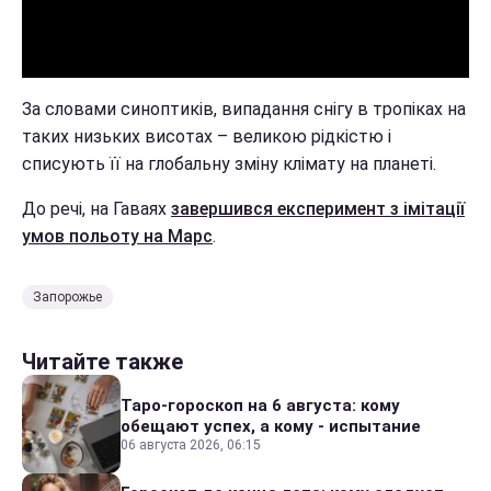
За словами синоптиків, випадання снігу в тропіках на
таких низьких висотах – великою рідкістю і
списують її на глобальну зміну клімату на планеті.
До речі, на Гаваях
завершився експеримент з імітації
умов польоту на Марс
.
Запорожье
Читайте также
Таро-гороскоп на 6 августа: кому
обещают успех, а кому - испытание
06 августа 2026, 06:15