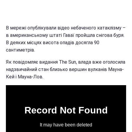
В мережі опублікували відео небаченого катаклізму –
в американському штаті Гаваї пройшла снігова буря.
В деяких місцях висота опадів досягла 90
сантиметрів.
Як повідомляє видання The Sun, влада вже оголосила
надзвичайний стан близько вершин вулканів Мауна-
Кей і Мауна-Лов.