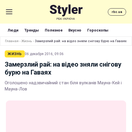
rbc.ua
Люди
Тренды
Полезное
Вкусно
Гороскопы
Главная
›
Жизнь
›
Замерзлий рай: на відео зняли снігову бурю на Гаваях
ЖИЗНЬ
06 декабря 2016, 09:06
Замерзлий рай: на відео зняли снігову
бурю на Гаваях
Оголошено надзвичайний стан біля вулканів Мауна-Кей і
Мауна-Лов