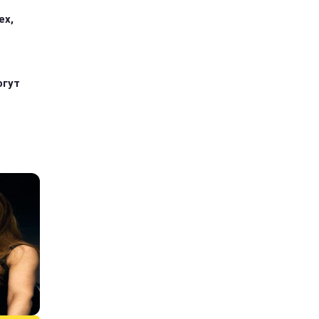
ех,
огут