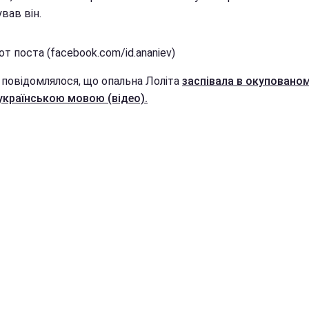
вав він.
т поста (facebook.com/id.ananiev)
 повідомлялося, що опальна Лоліта
заспівала в окуповано
українською мовою (відео).