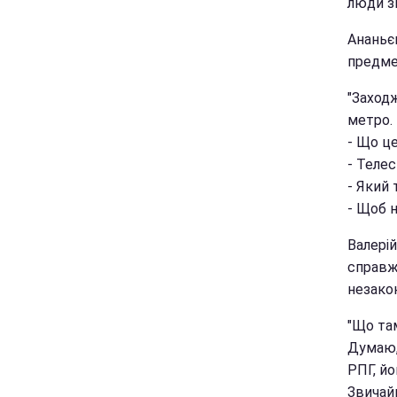
люди зв
Ананьєв
предме
"Заход
метро.
- Що ц
- Телес
- Який
- Щоб н
Валері
справж
незако
"Що там
Думаю,
РПГ, йо
Звичайн