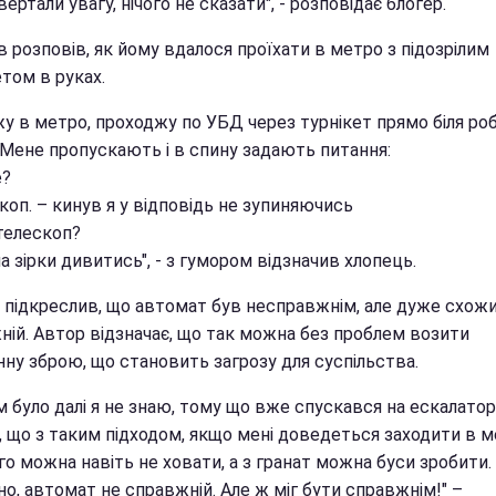
ертали увагу, нічого не сказати", - розповідає блогер.
 розповів, як йому вдалося проїхати в метро з підозрілим
том в руках.
жу в метро, проходжу по УБД через турнікет прямо біля ро
 Мене пропускають і в спину задають питання:
е?
коп. – кинув я у відповідь не зупиняючись
 телескоп?
а зірки дивитись", - з гумором відзначив хлопець.
й підкреслив, що автомат був несправжнім, але дуже схож
ній. Автор відзначає, що так можна без проблем возити
нну зброю, що становить загрозу для суспільства.
 було далі я не знаю, тому що вже спускався на ескалаторі
 що з таким підходом, якщо мені доведеться заходити в м
го можна навіть не ховати, а з гранат можна буси зробити.
о, автомат не справжній. Але ж міг бути справжнім!" –