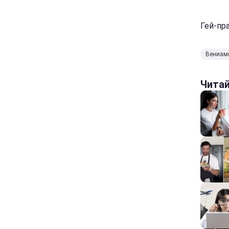
Гей-пра
Вениам
Чита