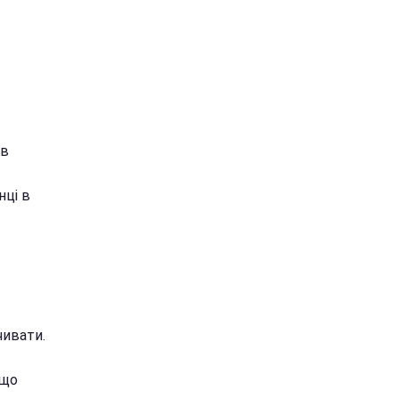
 в
нці в
чивати.
 що