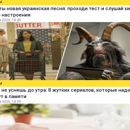
Ы
ты новая украинская песня: проходи тест и слушай х
о настроения
а 2026, 18:49
Ы
 не уснешь до утра: 8 жутких сериалов, которые над
т в памяти
а 2026, 18:09