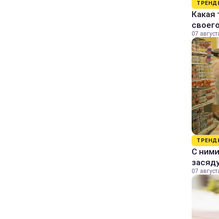
ТРЕНД
Какая 
своег
07 август
ТРЕНД
С ними
засяду
07 август