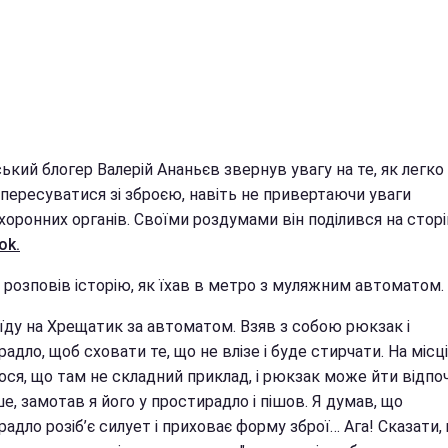
ький блогер Валерій Ананьєв звернув увагу на те, як легко
 пересуватися зі зброєю, навіть не привертаючи уваги
оронних органів. Своїми роздумами він поділився на сторі
ok.
 розповів історію, як їхав в метро з муляжним автоматом.
 їду на Хрещатик за автоматом. Взяв з собою рюкзак і
адло, щоб сховати те, що не влізе і буде стирчати. На місці
ося, що там не складний приклад, і рюкзак може йти відпо
, замотав я його у простирадло і пішов. Я думав, що
адло розіб’є силует і приховає форму зброї… Ага! Сказати,