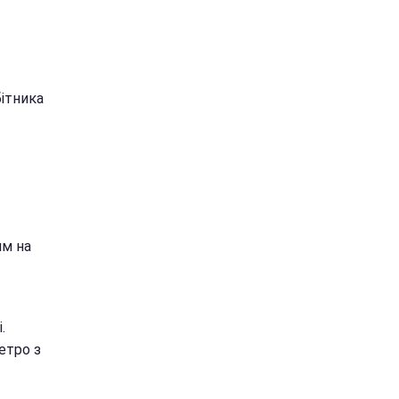
бітника
им на
.
етро з