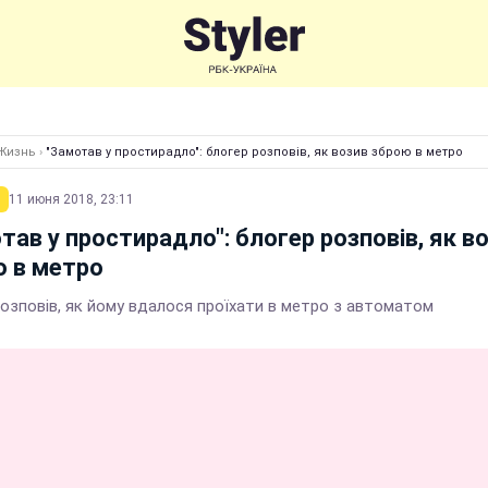
Жизнь
›
"Замотав у простирадло": блогер розповів, як возив зброю в метро
11 июня 2018, 23:11
тав у простирадло": блогер розповів, як в
 в метро
розповів, як йому вдалося проїхати в метро з автоматом