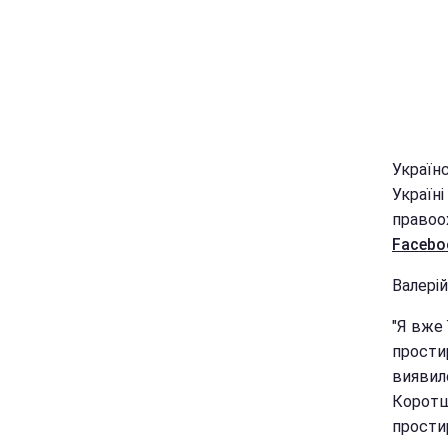
Українс
Україні
правоох
Facebo
Валерій
"Я вже
простир
виявил
Коротше
простир