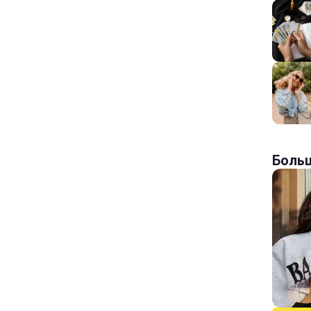
Больш