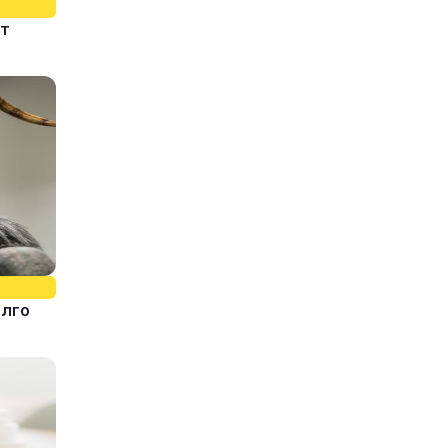
ит
олго