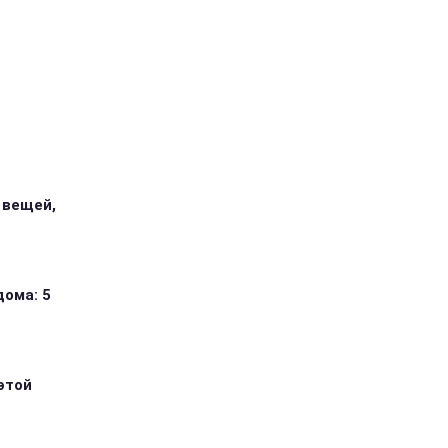
 вещей,
дома: 5
этой