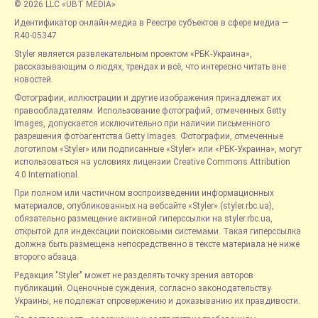
© 2026 LLC «UBT MEDIA»
Идентификатор онлайн-медиа в Реестре субъектов в сфере медиа —
R40-05347
Styler является развлекательным проектом «РБК-Украина»,
рассказывающим о людях, трендах и всё, что интересно читать вне
новостей.
Фотографии, иллюстрации и другие изображения принадлежат их
правообладателям. Использование фотографий, отмеченных Getty
Images, допускается исключительно при наличии письменного
разрешения фотоагентства Getty Images. Фотографии, отмеченные
логотипом «Styler» или подписанные «Styler» или «РБК-Украина», могут
использоваться на условиях лицензии Creative Commons Attribution
4.0 International.
При полном или частичном воспроизведении информационных
материалов, опубликованных на вебсайте «Styler» (styler.rbc.ua),
обязательно размещение активной гиперссылки на styler.rbc.ua,
открытой для индексации поисковыми системами. Такая гиперссылка
должна быть размещена непосредственно в тексте материала не ниже
второго абзаца.
Редакция "Styler" может не разделять точку зрения авторов
публикаций. Оценочные суждения, согласно законодательству
Украины, не подлежат опровержению и доказыванию их правдивости.