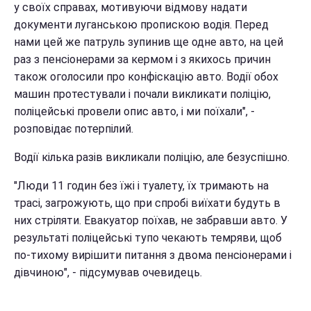
у своїх справах, мотивуючи відмову надати
документи луганською пропискою водія. Перед
нами цей же патруль зупинив ще одне авто, на цей
раз з пенсіонерами за кермом і з якихось причин
також оголосили про конфіскацію авто. Водії обох
машин протестували і почали викликати поліцію,
поліцейські провели опис авто, і ми поїхали", -
розповідає потерпілий.
Водії кілька разів викликали поліцію, але безуспішно.
"Люди 11 годин без їжі і туалету, їх тримають на
трасі, загрожують, що при спробі виїхати будуть в
них стріляти. Евакуатор поїхав, не забравши авто. У
результаті поліцейські тупо чекають темряви, щоб
по-тихому вирішити питання з двома пенсіонерами і
дівчиною", - підсумував очевидець.