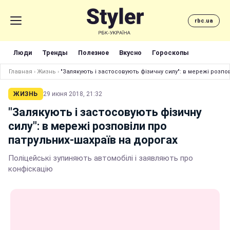
rbc.ua
Люди
Тренды
Полезное
Вкусно
Гороскопы
Главная
›
Жизнь
›
"Залякують і застосовують фізичну силу": в мережі розпо
ЖИЗНЬ
29 июня 2018, 21:32
"Залякують і застосовують фізичну
силу": в мережі розповіли про
патрульних-шахраїв на дорогах
Поліцейські зупиняють автомобілі і заявляють про
конфіскацію