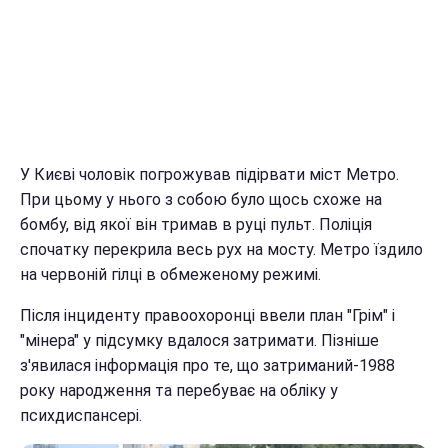
У Києві чоловік погрожував підірвати міст Метро.
При цьому у нього з собою було щось схоже на
бомбу, від якої він тримав в руці пульт. Поліція
спочатку перекрила весь рух на мосту. Метро їздило
на червоній гілці в обмеженому режимі.
Після інциденту правоохоронці ввели план "Грім" і
"мінера" у підсумку вдалося затримати. Пізніше
з'явилася інформація про те, що затриманий-1988
року народження та перебуває на обліку у
психдиспансері.