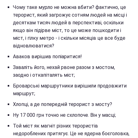
Чому таке мурло не можна вбити? фактично, це
терорист, який загрожує сотням людей на місці і
десяткам тисяч людей в перспективі, оскільки
якщо він підірве міст, то це може пошкодити і
міст, і гілку метро - і скільки місяців це все буде
відновлюватися?
Аваков вирішив попіаритися!
Заваліть його, нехай рвоне разом з мостом,
заодно і откапіталять міст;
Броварські маршрутники вирішили продовжити
маршрут;
Хлопці, а де попередній терорист з мосту?
Ну 17 000 грн точно не схлопоче. Він у масці;
Той міст як магніт різних терористів
недороблених притягує. Це не ядерна боєголовка,