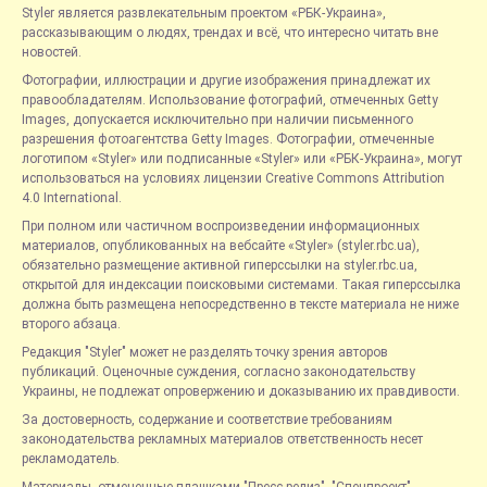
Styler является развлекательным проектом «РБК-Украина»,
рассказывающим о людях, трендах и всё, что интересно читать вне
новостей.
Фотографии, иллюстрации и другие изображения принадлежат их
правообладателям. Использование фотографий, отмеченных Getty
Images, допускается исключительно при наличии письменного
разрешения фотоагентства Getty Images. Фотографии, отмеченные
логотипом «Styler» или подписанные «Styler» или «РБК-Украина», могут
использоваться на условиях лицензии Creative Commons Attribution
4.0 International.
При полном или частичном воспроизведении информационных
материалов, опубликованных на вебсайте «Styler» (styler.rbc.ua),
обязательно размещение активной гиперссылки на styler.rbc.ua,
открытой для индексации поисковыми системами. Такая гиперссылка
должна быть размещена непосредственно в тексте материала не ниже
второго абзаца.
Редакция "Styler" может не разделять точку зрения авторов
публикаций. Оценочные суждения, согласно законодательству
Украины, не подлежат опровержению и доказыванию их правдивости.
За достоверность, содержание и соответствие требованиям
законодательства рекламных материалов ответственность несет
рекламодатель.