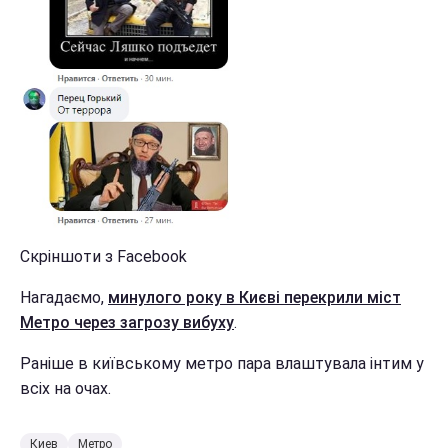
Скріншоти з Facebook
Нагадаємо,
минулого року в Києві перекрили міст
Метро через загрозу вибуху
.
Раніше в київському метро пара влаштувала інтим у
всіх на очах.
Киев
Метро