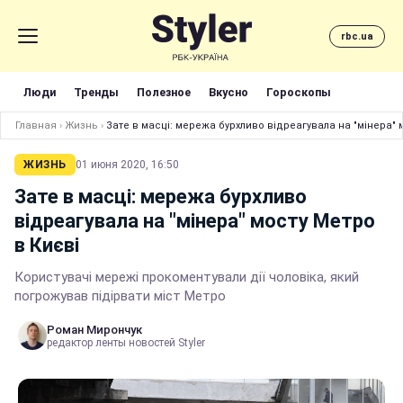
rbc.ua
Люди
Тренды
Полезное
Вкусно
Гороскопы
Главная
›
Жизнь
›
Зате в масці: мережа бурхливо відреагувала на "мінера" 
ЖИЗНЬ
01 июня 2020, 16:50
Зате в масці: мережа бурхливо
відреагувала на "мінера" мосту Метро
в Києві
Користувачі мережі прокоментували дії чоловіка, який
погрожував підірвати міст Метро
Роман Мирончук
редактор ленты новостей Styler