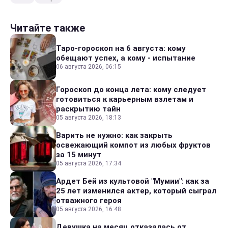
Читайте также
Таро-гороскоп на 6 августа: кому
обещают успех, а кому - испытание
06 августа 2026, 06:15
Гороскоп до конца лета: кому следует
готовиться к карьерным взлетам и
раскрытию тайн
05 августа 2026, 18:13
Варить не нужно: как закрыть
освежающий компот из любых фруктов
за 15 минут
05 августа 2026, 17:34
Ардет Бей из культовой "Мумии": как за
25 лет изменился актер, который сыграл
отважного героя
05 августа 2026, 16:48
Девушка на месяц отказалась от