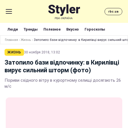
rbc.ua
Люди
Тренды
Полезное
Вкусно
Гороскопы
Главная
›
Жизнь
›
Затопило бази відпочинку: в Кирилівці вирує сильний шт
ЖИЗНЬ
30 ноября 2018, 13:02
Затопило бази відпочинку: в Кирилівці
вирує сильний шторм (фото)
Пориви східного вітру в курортному селищі досягають 26
м/с