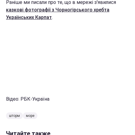
Раніше ми писали про те, що в мережі з'явилися
казкові фотографії з Чорногірського хребта
Українських Карпат
.
Відео: РБК-Україна
шторм
море
Читайте также