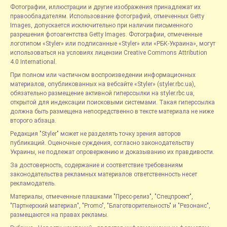
Фотографии, иллюстрации и другие изображения принадлежат их
правообладателям. Использование фотографий, отмеченных Getty
Images, допускается исключительно при наличии письменного
разрешения фотоагентства Getty Images. Фотографии, отмеченные
логотипом «Styler» или подписанные «Styler» или «РБК-Украина», могут
использоваться на условиях лицензии Creative Commons Attribution
4.0 International.
При полном или частичном воспроизведении информационных
материалов, опубликованных на вебсайте «Styler» (styler.rbc.ua),
обязательно размещение активной гиперссылки на styler.rbc.ua,
открытой для индексации поисковыми системами. Такая гиперссылка
должна быть размещена непосредственно в тексте материала не ниже
второго абзаца.
Редакция "Styler" может не разделять точку зрения авторов
публикаций. Оценочные суждения, согласно законодательству
Украины, не подлежат опровержению и доказыванию их правдивости.
За достоверность, содержание и соответствие требованиям
законодательства рекламных материалов ответственность несет
рекламодатель.
Материалы, отмеченные плашками "Пресс-релиз", "Спецпроект",
"Партнерский материал", "Promo", "Благотворительность" и "Резонанс",
размещаются на правах рекламы.