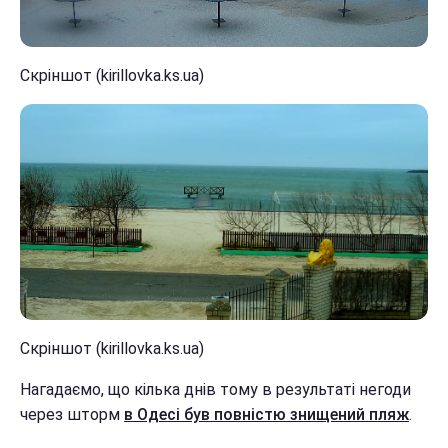
Скріншот (kirillovka.ks.ua)
Скріншот (kirillovka.ks.ua)
Нагадаємо, що кілька днів тому в результаті негоди
через шторм
в Одесі був повністю знищений пляж
.