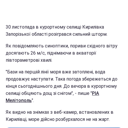
30 листопада в курортному селищі Кирилівка
Запорізької області розігрався сильний шторм.
Як повідомляють синоптики, пориви східного вітру
досягають 26 м/с, піднімаючи в акваторії
півтораметрові хвилі.
"Бази на першій лінії моря вже затоплені, вода
продовжує наступати. Така погода збережеться до
кінця сьогоднішнього дня. До вечора в курортному
селищі обіцяють дощ зі снігом", - пише "
РІА
Мелітополь
".
Як видно на знімках з веб-камер, встановлених в
Кирилівці, море дійсно розбурхалося не на жарт.