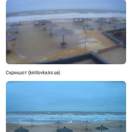
Скріншот (kirillovka.ks.ua)