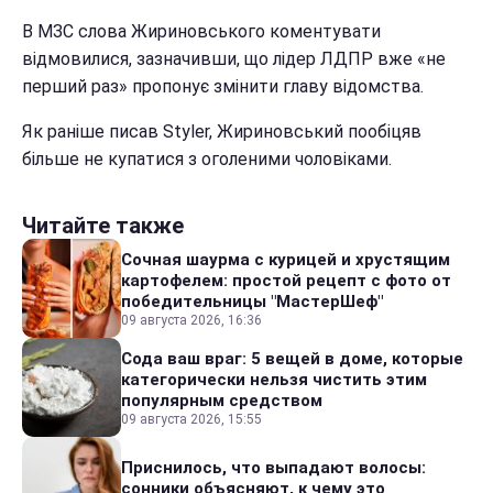
В МЗС слова Жириновського коментувати
відмовилися, зазначивши, що лідер ЛДПР вже «не
перший раз» пропонує змінити главу відомства.
Як раніше писав Styler, Жириновський пообіцяв
більше не купатися з оголеними чоловіками.
Читайте также
Сочная шаурма с курицей и хрустящим
картофелем: простой рецепт с фото от
победительницы "МастерШеф"
09 августа 2026, 16:36
Сода ваш враг: 5 вещей в доме, которые
категорически нельзя чистить этим
популярным средством
09 августа 2026, 15:55
Приснилось, что выпадают волосы:
сонники объясняют, к чему это