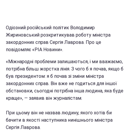
Одіозний російський політик Володимир
Жириновський розкритикував роботу міністра
закордонних справ Сергія Лаврова. Про це
повідомляє «РІА Новини».
«Міжнародні проблеми залишаються, і ми вважаємо,
потрібна більш жорстка лінія. З чого б я почав, якщо б
був президентом: я б почав зі зміни міністра
закордонних справ. Він вже не годиться для іншої
обстановки, сьогодні потрібна інша людина, яка буде
краще», — заявив він журналістам.
При цьому він не назвав людину, якого хотів би
бачити в якості наступника нинішнього міністра
Сергія Лаврова.