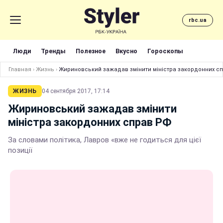
rbc.ua
Люди
Тренды
Полезное
Вкусно
Гороскопы
Главная
›
Жизнь
›
Жириновський зажадав змінити міністра закордонних с
ЖИЗНЬ
04 сентября 2017, 17:14
Жириновський зажадав змінити
міністра закордонних справ РФ
За словами політика, Лавров «вже не годиться для цієї
позиції