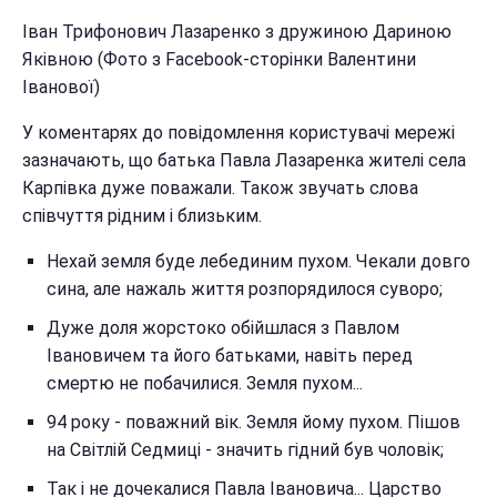
Іван Трифонович Лазаренко з дружиною Дариною
Яківною (Фото з Facebook-сторінки Валентини
Іванової)
У коментарях до повідомлення користувачі мережі
зазначають, що батька Павла Лазаренка жителі села
Карпівка дуже поважали. Також звучать слова
співчуття рідним і близьким.
Нехай земля буде лебединим пухом. Чекали довго
сина, але нажаль життя розпорядилося суворо;
Дуже доля жорстоко обійшлася з Павлом
Івановичем та його батьками, навіть перед
смертю не побачилися. Земля пухом...
94 року - поважний вік. Земля йому пухом. Пішов
на Світлій Седмиці - значить гідний був чоловік;
Так і не дочекалися Павла Івановича... Царство