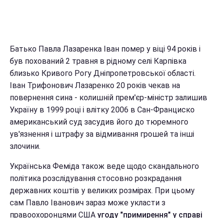
Батько Павла Лазаренка Іван помер у віці 94 років і
був похований 2 травня в рідному селі Карпівка
близько Кривого Рогу Дніпропетровської області.
Іван Трифонович Лазаренко 20 років чекав на
повернення сина - колишній прем'єр-міністр залишив
Україну в 1999 році і влітку 2006 в Сан-Франциско
американський суд засудив його до тюремного
ув'язнення і штрафу за відмивання грошей та інші
злочини.
Українська Феміда також веде щодо скандального
політика розслідування стосовно розкрадання
державних коштів у великих розмірах. При цьому
сам Павло Іванович зараз може укласти з
правоохоронцями США
угоду "примирення" у справі