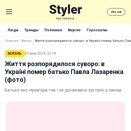
rbc.ua
Люди
Тренды
Полезное
Вкусно
Гороскопы
Главная
›
Жизнь
›
Життя розпорядилося суворо: в Україні помер батько Па
ЖИЗНЬ
03 мая 2019, 22:10
Життя розпорядилося суворо: в
Україні помер батько Павла Лазаренка
(фото)
Батько екс-прем'єра так і не дочекався зустрічі з сином