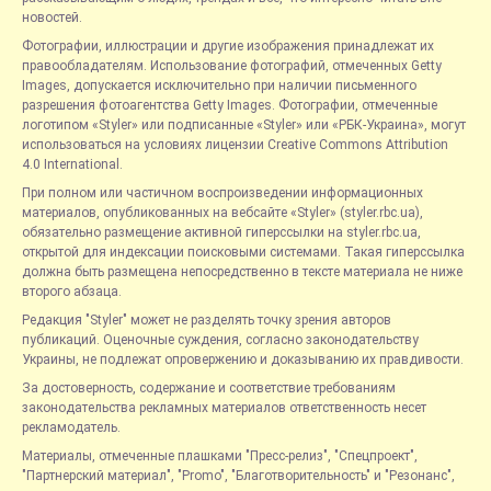
новостей.
Фотографии, иллюстрации и другие изображения принадлежат их
правообладателям. Использование фотографий, отмеченных Getty
Images, допускается исключительно при наличии письменного
разрешения фотоагентства Getty Images. Фотографии, отмеченные
логотипом «Styler» или подписанные «Styler» или «РБК-Украина», могут
использоваться на условиях лицензии Creative Commons Attribution
4.0 International.
При полном или частичном воспроизведении информационных
материалов, опубликованных на вебсайте «Styler» (styler.rbc.ua),
обязательно размещение активной гиперссылки на styler.rbc.ua,
открытой для индексации поисковыми системами. Такая гиперссылка
должна быть размещена непосредственно в тексте материала не ниже
второго абзаца.
Редакция "Styler" может не разделять точку зрения авторов
публикаций. Оценочные суждения, согласно законодательству
Украины, не подлежат опровержению и доказыванию их правдивости.
За достоверность, содержание и соответствие требованиям
законодательства рекламных материалов ответственность несет
рекламодатель.
Материалы, отмеченные плашками "Пресс-релиз", "Спецпроект",
"Партнерский материал", "Promo", "Благотворительность" и "Резонанс",