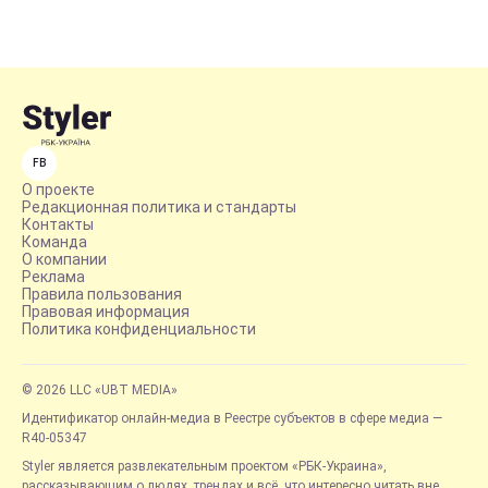
FB
О проекте
Редакционная политика и стандарты
Контакты
Команда
О компании
Реклама
Правила пользования
Правовая информация
Политика конфиденциальности
© 2026 LLC «UBT MEDIA»
Идентификатор онлайн-медиа в Реестре субъектов в сфере медиа —
R40-05347
Styler является развлекательным проектом «РБК-Украина»,
рассказывающим о людях, трендах и всё, что интересно читать вне