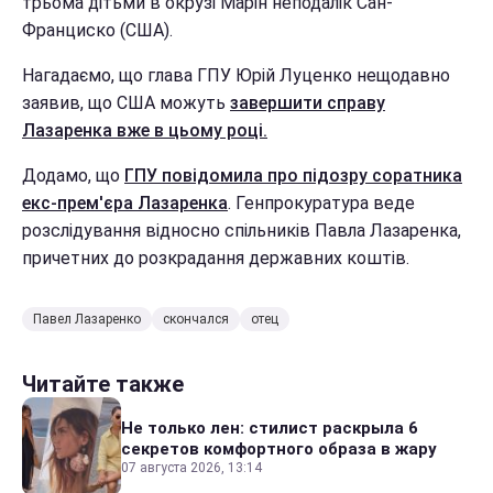
трьома дітьми в окрузі Марін неподалік Сан-
Франциско (США).
Нагадаємо, що глава ГПУ Юрій Луценко нещодавно
заявив, що США можуть
завершити справу
Лазаренка вже в цьому році.
Додамо, що
ГПУ повідомила про підозру соратника
екс-прем'єра Лазаренка
. Генпрокуратура веде
розслідування відносно спільників Павла Лазаренка,
причетних до розкрадання державних коштів.
Павел Лазаренко
скончался
отец
Читайте также
Не только лен: стилист раскрыла 6
секретов комфортного образа в жару
07 августа 2026, 13:14