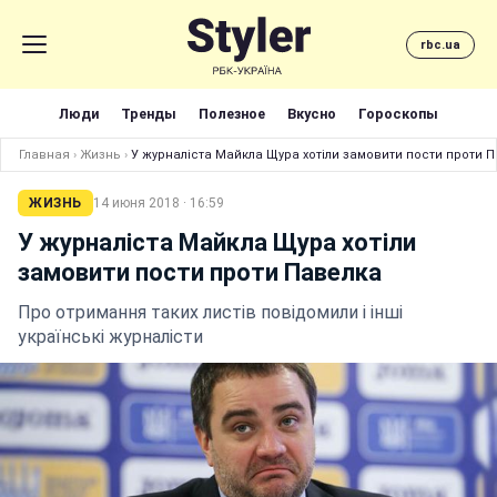
rbc.ua
Люди
Тренды
Полезное
Вкусно
Гороскопы
Главная
›
Жизнь
›
У журналіста Майкла Щура хотіли замовити пости проти 
ЖИЗНЬ
14 июня 2018 · 16:59
У журналіста Майкла Щура хотіли
замовити пости проти Павелка
Про отримання таких листів повідомили і інші
українські журналісти