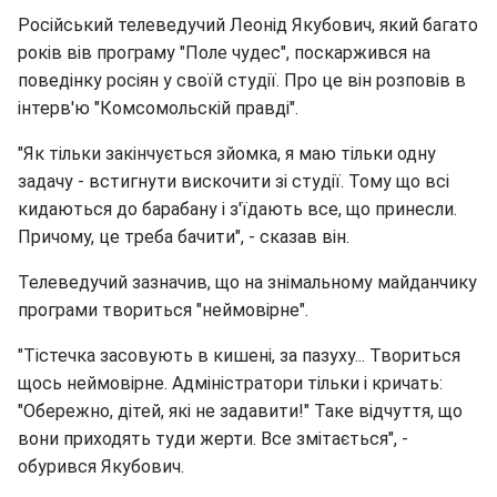
Російський телеведучий Леонід Якубович, який багато
років вів програму "Поле чудес", поскаржився на
поведінку росіян у своїй студії. Про це він розповів в
інтерв'ю "Комсомольскій правді".
"Як тільки закінчується зйомка, я маю тільки одну
задачу - встигнути вискочити зі студії. Тому що всі
кидаються до барабану і з'їдають все, що принесли.
Причому, це треба бачити", - сказав він.
Телеведучий зазначив, що на знімальному майданчику
програми твориться "неймовірне".
"Тістечка засовують в кишені, за пазуху... Твориться
щось неймовірне. Адміністратори тільки і кричать:
"Обережно, дітей, які не задавити!" Таке відчуття, що
вони приходять туди жерти. Все змітається", -
обурився Якубович.