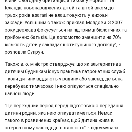
війни. Сьогодні у британців, а також у Норвегії та
Ісландії, новонароджених дітей та дітей віком до
трьох років взагалі не влаштовують у виховні
заклади. Успішним є також приклад Молдови. З 2007
року держава фокусується на підтримці біологічних та
прийомних батьків. Це допомогло зменшити на 70%
кількість дітей у закладах інституційного догляду", -
розповіла Супрун.
Також в. о. міністра стверджує, що як альтернатива
дитячим будинкам існує практика патронатних служб
- коли дитину віддають у родину або заклад, де вона
перебуває тимчасово і нею опікуються спеціально
навчені люди.
"Це перехідний період перед підготовкою передання
дитини родині, яка нею опікуватиметься. Немає
такого в розвинених країнах, щоб дитина жила в
інтернатному закладі до повноліття", - підсумувала