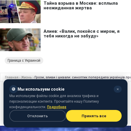
Граница с Украиной
Главная
›
Жизнь
›
Грози, зливи і шквали: синоптик попередила українців пр
🍪
Мы используем cookie
✕
ЖИЗНЬ
14 июня 2018 · 16:40
Мы используем файлы cookie для анализа трафика и
Грози, зливи і шквали: синоптик
персонализации контента. Прочитайте нашу Политику
попередила українців про негоду
конфиденциальности.
Подробнее
Отклонить
Принять все
В Україні очікуються дощі з градом