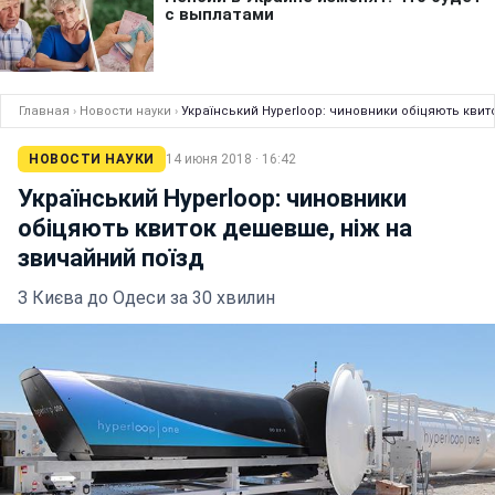
Главная
›
Новости науки
›
Український Hyperloop: чиновники обіцяють квит
НОВОСТИ НАУКИ
14 июня 2018 · 16:42
Український Hyperloop: чиновники
обіцяють квиток дешевше, ніж на
звичайний поїзд
З Києва до Одеси за 30 хвилин