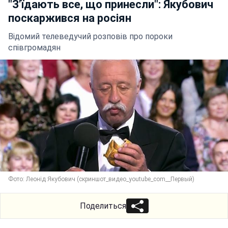
"З'їдають все, що принесли": Якубович
поскаржився на росіян
Відомий телеведучий розповів про пороки
співгромадян
Фото: Леонід Якубович (скриншот_видео_youtube_com__Первый)
Поделиться