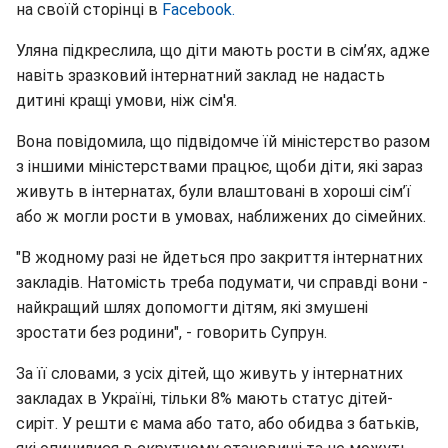
на своїй сторінці в
Facebook.
Уляна підкреслила, що діти мають рости в сім’ях, адже
навіть зразковий інтернатний заклад не надасть
дитині кращі умови, ніж сім'я.
Вона повідомила, що підвідомче їй міністерство разом
з іншими міністерствами працює, щоби діти, які зараз
живуть в інтернатах, були влаштовані в хороші сім’ї
або ж могли рости в умовах, наближених до сімейних.
"В жодному разі не йдеться про закриття інтернатних
закладів. Натомість треба подумати, чи справді вони -
найкращий шлях допомогти дітям, які змушені
зростати без родини", - говорить Супрун.
За її словами, з усіх дітей, що живуть у інтернатних
закладах в Україні, тільки 8% мають статус дітей-
сиріт. У решти є мама або тато, або обидва з батьків,