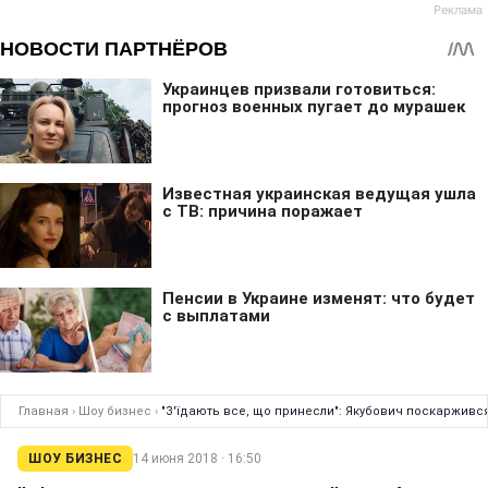
Главная
›
Шоу бизнес
›
"З'їдають все, що принесли": Якубович поскаржився
ШОУ БИЗНЕС
14 июня 2018 · 16:50