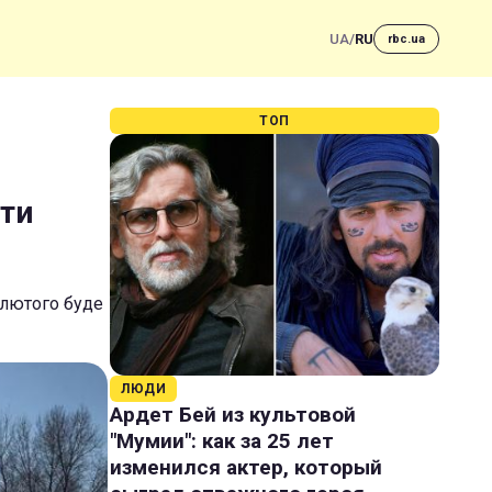
UA
/
RU
rbc.ua
ТОП
ати
а лютого буде
ЛЮДИ
Ардет Бей из культовой
"Мумии": как за 25 лет
изменился актер, который