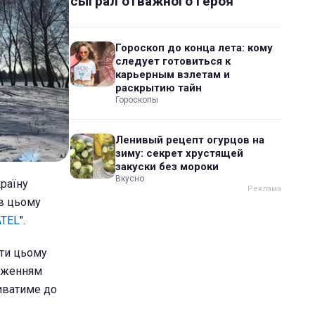
сыграл отважного героя
Гороскоп до конца лета: кому
следует готовиться к
карьерным взлетам и
раскрытию тайн
Гороскопы
Ленивый рецепт огурцов на
зиму: секрет хрустящей
закуски без мороки
Вкусно
країну
 в цьому
TEL
".
іти цьому
ниженням
риватиме до