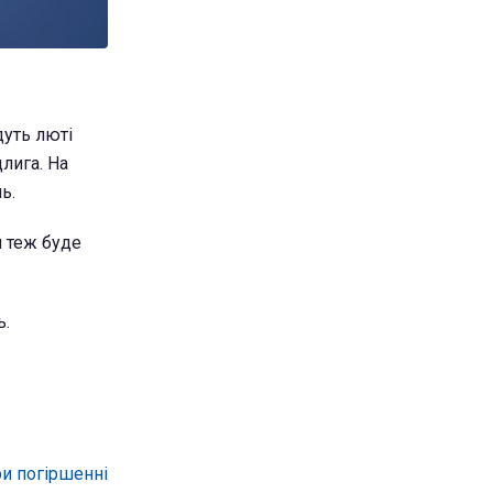
дуть люті
длига. На
ь.
я теж буде
ь.
ри погіршенні