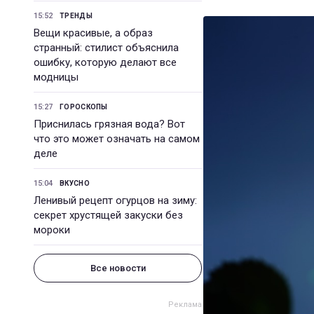
15:52
ТРЕНДЫ
Вещи красивые, а образ
странный: стилист объяснила
ошибку, которую делают все
модницы
15:27
ГОРОСКОПЫ
Приснилась грязная вода? Вот
что это может означать на самом
деле
15:04
ВКУСНО
Ленивый рецепт огурцов на зиму:
секрет хрустящей закуски без
мороки
Все новости