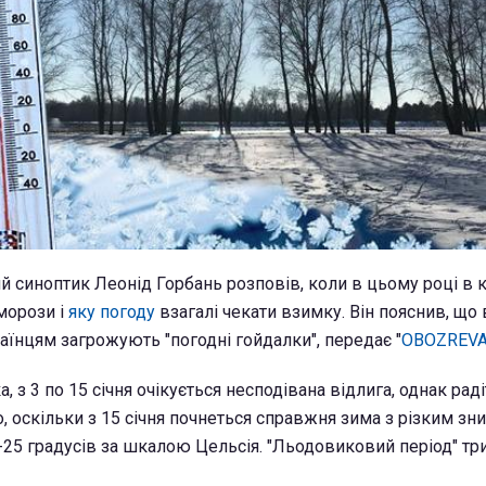
й синоптик Леонід Горбань розповів, коли в цьому році в 
морози і
яку погоду
взагалі чекати взимку. Він пояснив, що
аїнцям загрожують "погодні гойдалки", передає "
OBOZREVA
, з 3 по 15 січня очікується несподівана відлига, однак рад
, оскільки з 15 січня почнеться справжня зима з різким з
.-25 градусів за шкалою Цельсія. "Льодовиковий період" т