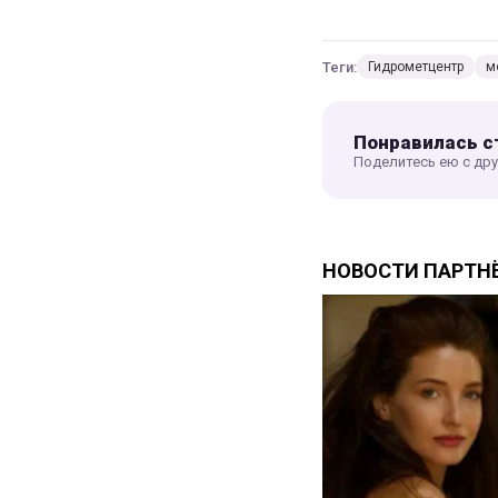
Теги:
Гидрометцентр
м
Понравилась с
Поделитесь ею с др