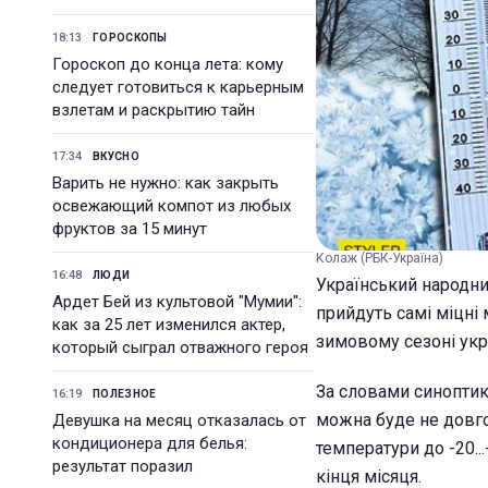
18:13
ГОРОСКОПЫ
Гороскоп до конца лета: кому
следует готовиться к карьерным
взлетам и раскрытию тайн
17:34
ВКУСНО
Варить не нужно: как закрыть
освежающий компот из любых
фруктов за 15 минут
Колаж (РБК-Україна)
16:48
ЛЮДИ
Український народни
Ардет Бей из культовой "Мумии":
прийдуть самі міцні 
как за 25 лет изменился актер,
зимовому сезоні укр
который сыграл отважного героя
За словами синоптика
16:19
ПОЛЕЗНОЕ
можна буде не довго
Девушка на месяц отказалась от
кондиционера для белья:
температури до -20..
результат поразил
кінця місяця.