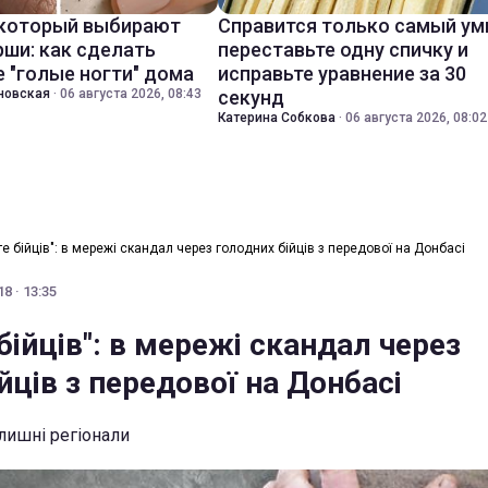
 который выбирают
Справится только самый ум
ши: как сделать
переставьте одну спичку и
 "голые ногти" дома
исправьте уравнение за 30
новская
·
06 августа 2026, 08:43
секунд
Катерина Собкова
·
06 августа 2026, 08:02
е бійців": в мережі скандал через голодних бійців з передової на Донбасі
8 · 13:35
бійців": в мережі скандал через
йців з передової на Донбасі
олишні регіонали