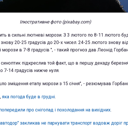
Ілюстративне фото (pixabay.com)
ить в сильні лютневі морози. З 3 лютого по 8-11 лютого бу
 знову 20-25 градусів до 20-х чисел. 24-25 лютого знову ві
і морози в 7-8 градусів ", - такий прогноз дав Леонід Горбан
о синоптик підкреслив той факт, що в першу декаду березн
о 7-14 градусів нижче нуля.
ло зміщення етапу морози з 15 січня", - резюмував Горбан
,
яка погода буде в грудні
.
попередили про снігопад і похолодання на вихідних
.
автодор" закликав не паркувати транспорт вздовж доріг п