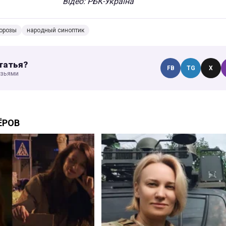
Відео: РБК-Україна
орозы
народный синоптик
татья?
FB
TG
X
узьями