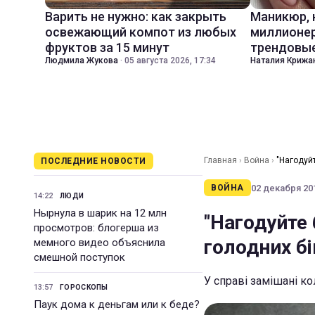
Варить не нужно: как закрыть
Маникюр,
освежающий компот из любых
миллионер
фруктов за 15 минут
трендовые
Людмила Жукова
·
05 августа 2026, 17:34
Наталия Крижа
Главная
›
Война
›
"Нагодуйт
ПОСЛЕДНИЕ НОВОСТИ
02 декабря 201
ВОЙНА
14:22
ЛЮДИ
Нырнула в шарик на 12 млн
"Нагодуйте 
просмотров: блогерша из
голодних бі
мемного видео объяснила
смешной поступок
У справі замішані к
13:57
ГОРОСКОПЫ
Паук дома к деньгам или к беде?