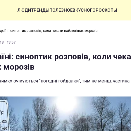
ЛЮДИ
ТРЕНДЫ
ПОЛЕЗНОЕ
ВКУСНО
ГОРОСКОПЫ
раїні: синоптик розповів, коли чекати найлютіших морозів
8 · 13:57
їні: синоптик розповів, коли чек
 морозів
взимку очікуються "погодні гойдалки", тим не менш, частин