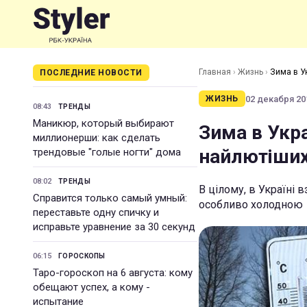
Главная
›
Жизнь
›
Зима в Ук
ПОСЛЕДНИЕ НОВОСТИ
02 декабря 201
ЖИЗНЬ
08:43
ТРЕНДЫ
Маникюр, который выбирают
Зима в Укра
миллионерши: как сделать
найлютіших
трендовые "голые ногти" дома
08:02
ТРЕНДЫ
В цілому, в Україні 
Справится только самый умный:
особливо холодною
переставьте одну спичку и
исправьте уравнение за 30 секунд
06:15
ГОРОСКОПЫ
Таро-гороскоп на 6 августа: кому
обещают успех, а кому -
испытание