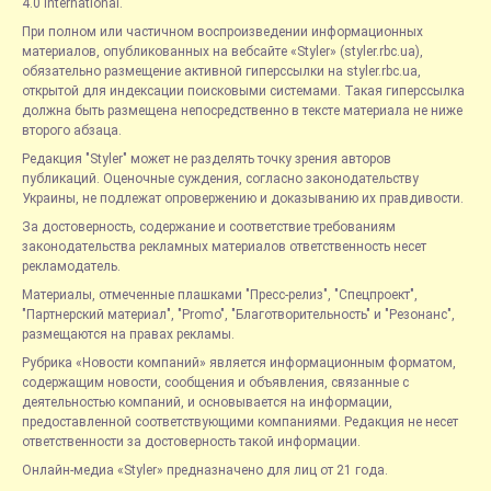
4.0 International.
При полном или частичном воспроизведении информационных
материалов, опубликованных на вебсайте «Styler» (styler.rbc.ua),
обязательно размещение активной гиперссылки на styler.rbc.ua,
открытой для индексации поисковыми системами. Такая гиперссылка
должна быть размещена непосредственно в тексте материала не ниже
второго абзаца.
Редакция "Styler" может не разделять точку зрения авторов
публикаций. Оценочные суждения, согласно законодательству
Украины, не подлежат опровержению и доказыванию их правдивости.
За достоверность, содержание и соответствие требованиям
законодательства рекламных материалов ответственность несет
рекламодатель.
Материалы, отмеченные плашками "Пресс-релиз", "Спецпроект",
"Партнерский материал", "Promo", "Благотворительность" и "Резонанс",
размещаются на правах рекламы.
Рубрика «Новости компаний» является информационным форматом,
содержащим новости, сообщения и объявления, связанные с
деятельностью компаний, и основывается на информации,
предоставленной соответствующими компаниями. Редакция не несет
ответственности за достоверность такой информации.
Онлайн-медиа «Styler» предназначено для лиц от 21 года.