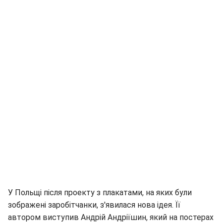
У Польщі після проекту з плакатами, на яких були
зображені заробітчанки, з'явилася нова ідея. Її
автором виступив Андрій Андріїшин, який на постерах