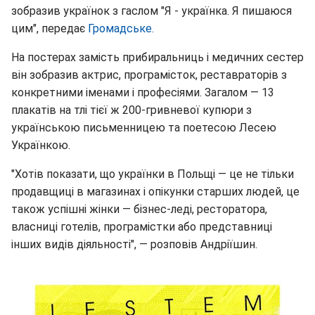
зобразив українок з гаслом "Я - українка. Я пишаюся
цим", передає
Громадське.
На постерах замість прибиральниць і медичних сестер
він зобразив актрис, програмісток, реставраторів з
конкретними іменами і професіями. Загалом — 13
плакатів на тлі тієї ж 200-гривневої купюри з
українською письменницею та поетесою Лесею
Українкою.
"Хотів показати, що українки в Польщі — це не тільки
продавщиці в магазинах і опікунки старших людей, це
також успішні жінки — бізнес-леді, ресторатора,
власниці готелів, програмістки або представниці
інших видів діяльності", — розповів Андріїшин.