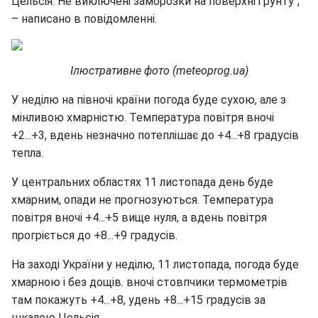
Цельсія. Не виключені заморозки на поверхні ґрунту",
– написано в повідомленні.
Ілюстративне фото (meteoprog.ua)
У неділю на півночі країни погода буде сухою, але з
мінливою хмарністю. Температура повітря вночі
+2...+3, вдень незначно потеплішає до +4...+8 градусів
тепла.
У центральних областях 11 листопада день буде
хмарним, опади не прогнозуються. Температура
повітря вночі +4...+5 вище нуля, а вдень повітря
прогріється до +8...+9 градусів.
На заході України у неділю, 11 листопада, погода буде
хмарною і без дощів. вночі стовпчики термометрів
там покажуть +4...+8, удень +8...+15 градусів за
шкалою Цельсія.