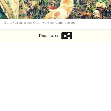
Фото: Кошеня в зоні ООС (twitter.com/dmitrosel007)
Поделиться