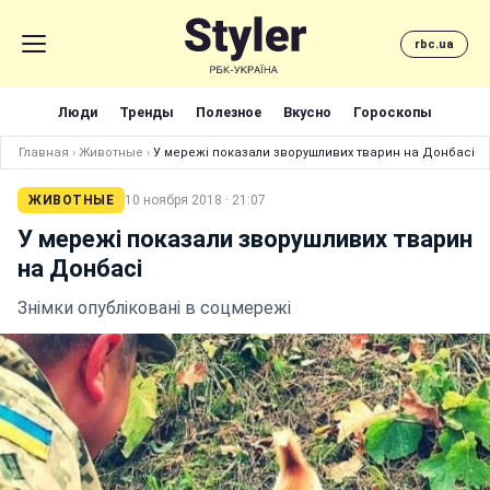
rbc.ua
Люди
Тренды
Полезное
Вкусно
Гороскопы
Главная
›
Животные
›
У мережі показали зворушливих тварин на Донбасі
ЖИВОТНЫЕ
10 ноября 2018 · 21:07
У мережі показали зворушливих тварин
на Донбасі
Знімки опубліковані в соцмережі