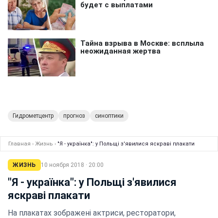
Гидрометцентр
прогноз
синоптики
Главная
›
Жизнь
›
"Я - українка": у Польщі з'явилися яскраві плакати
ЖИЗНЬ
10 ноября 2018 · 20:00
"Я - українка": у Польщі з'явилися
яскраві плакати
На плакатах зображені актриси, ресторатори,