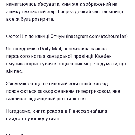
намагаючись з'ясувати, ким же є зображений на
знімку пухнастий звір. І через деякий час таємниця
все ж була розкрита.
Фото: Кіт по кличці Этчум (instagram.com/atchoumfan)
Як повідомляє
Daily Mail
, незвичайна зачіска
перського кота з канадської провінції Квебек
змусила користувачів соціальних мереж думати, що
він пес.
З'ясувалося, що нетиповий зовнішній вигляд
пояснюється захворюванням гипертрихозом, яке
викликає підвищений ріст волосся.
Нагадаємо,
книга рекордів Гіннеса знайшла
найдовшу кішку
у світі.