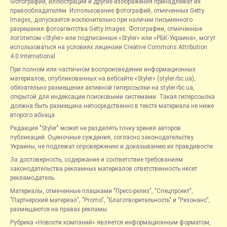
Фотографии, иллюстрации и другие изображения принадлежат их
правообладателям. Использование фотографий, отмеченных Getty
Images, допускается исключительно при наличии письменного
разрешения фотоагентства Getty Images. Фотографии, отмеченные
логотипом «Styler» или подписанные «Styler» или «РБК-Украина», могут
использоваться на условиях лицензии Creative Commons Attribution
4.0 International.
При полном или частичном воспроизведении информационных
материалов, опубликованных на вебсайте «Styler» (styler.rbc.ua),
обязательно размещение активной гиперссылки на styler.rbc.ua,
открытой для индексации поисковыми системами. Такая гиперссылка
должна быть размещена непосредственно в тексте материала не ниже
второго абзаца.
Редакция "Styler" может не разделять точку зрения авторов
публикаций. Оценочные суждения, согласно законодательству
Украины, не подлежат опровержению и доказыванию их правдивости.
За достоверность, содержание и соответствие требованиям
законодательства рекламных материалов ответственность несет
рекламодатель.
Материалы, отмеченные плашками "Пресс-релиз", "Спецпроект",
"Партнерский материал", "Promo", "Благотворительность" и "Резонанс",
размещаются на правах рекламы.
Рубрика «Новости компаний» является информационным форматом,