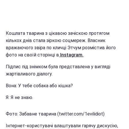
Кошлата тварина з цікавою зачіскою протягом
кількох днів стала зіркою соцмереж. Власник
вражаючого звіра по кличці Этчум розмістив його
фото на своїй сторінці в
Instagram.
Підпис під знімком була представлена у вигляді
жартівливого діалогу.
Вона: У тебе собака або кішка?
Я: Я не знаю.
Фото: Забавне тварина (twitter.com/1evilidiot)
Інтернет-користувачі влаштували гарячу дискусію,