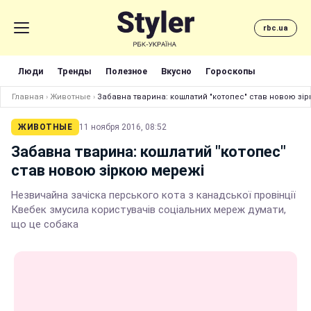
rbc.ua
Люди
Тренды
Полезное
Вкусно
Гороскопы
Главная
›
Животные
›
Забавна тварина: кошлатий "котопес" став новою зі
ЖИВОТНЫЕ
11 ноября 2016, 08:52
Забавна тварина: кошлатий "котопес"
став новою зіркою мережі
Незвичайна зачіска перського кота з канадської провінції
Квебек змусила користувачів соціальних мереж думати,
що це собака