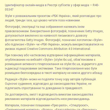
Ідентифікатор онлайн-медіа в Реєстрі суб’єктів у сфері медіа — R40-
05347
Styler є розважальним проєктом «РБК-Україна», який розповідає про
людей, тренди і все, що цікаво читати поза новинами.
Фотографії, ілюстрації та інші зображення належать їхнім
правовласникам. Використання фотографій, позначених Getty Images,
допускається виключно за наявності письмового дозволу
фотоагентства Getty Images. Фотографії, позначені логотипом «Styler»
або підписані «Styler» чи «РБК-Україна», можуть використовуватися на
умовах ліцензії Creative Commons Attribution 4.0 International.
При повному або частковому відтворенні інформаційних матеріалів,
опублікованих на вебсайті «Styler» (styler.rbc.ua), обов'язковим є
розміщення активного гіперпосилання на styler.rbc.ua, відкритого для
індексації пошуковими системами. Таке гіперпосилання має бути
розміщене безпосередньо в тексті матеріалу не нижче другого абзацу.
Редакція «Styler» може не поділяти точку зору авторів публікацій.
Оціночні судження, відповідно до законодавства України, не
підлягають спростуванню та доведенню їх правдивості.
За достовірність, зміст і відповідність вимогам законодавства
рекламних матеріалів відповідальність несе рекламодавець.
Матеріали, позначені плашками «Прес-реліз», «Спецпроєкт»,
«Партнерський матеріал», «Promo», «Благодійність» та «Резонанс»,