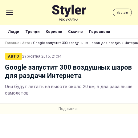
rbc.ua
Люди
Тренди
Корисне
Смачно
Гороскопи
Головна
›
Авто
›
Google запустит 300 воздушных шаров для раздачи Интерн
АВТО
29 жовтня 2015, 21:34
Google запустит 300 воздушных шаров
для раздачи Интернета
Они будут летать на высоте около 20 км, в два раза выше
самолетов
Поділитися: