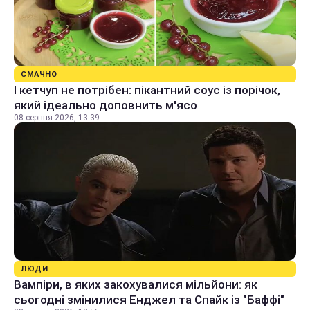
СМАЧНО
І кетчуп не потрібен: пікантний соус із порічок,
який ідеально доповнить м'ясо
08 серпня 2026, 13:39
ЛЮДИ
Вампіри, в яких закохувалися мільйони: як
сьогодні змінилися Енджел та Спайк із "Баффі"