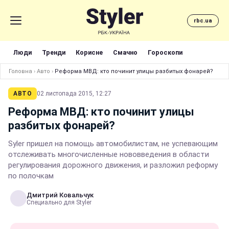
rbc.ua
Люди
Тренди
Корисне
Смачно
Гороскопи
Головна
›
Авто
›
Реформа МВД: кто починит улицы разбитых фонарей?
АВТО
02 листопада 2015, 12:27
Реформа МВД: кто починит улицы
разбитых фонарей?
Syler пришел на помощь автомобилистам, не успевающим
отслеживать многочисленные нововведения в области
регулирования дорожного движения, и разложил реформу
по полочкам
Дмитрий Ковальчук
Специально для Styler