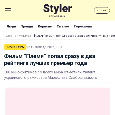
rbc.ua
Люди
Тренди
Корисне
Смачно
Гороскопи
Головна
›
Культура
›
Фильм “Племя” попал сразу в два рейтинга лучших пре
КУЛЬТУРА
02 листопада 2015, 19:31
Фильм “Племя” попал сразу в два
рейтинга лучших премьер года
500 кинокритиков со всего мира отметили талант
украинского режиссера Мирослава Слабошпицкого