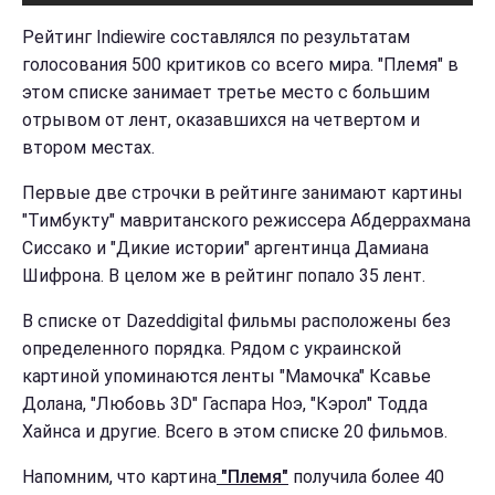
Рейтинг Indiewire составлялся по результатам
голосования 500 критиков со всего мира. "Племя" в
этом списке занимает третье место с большим
отрывом от лент, оказавшихся на четвертом и
втором местах.
Первые две строчки в рейтинге занимают картины
"Тимбукту" мавританского режиссера Абдеррахмана
Сиссако и "Дикие истории" аргентинца Дамиана
Шифрона. В целом же в рейтинг попало 35 лент.
В списке от Dazeddigital фильмы расположены без
определенного порядка. Рядом с украинской
картиной упоминаются ленты "Мамочка" Ксавье
Долана, "Любовь 3D" Гаспара Ноэ, "Кэрол" Тодда
Хайнса и другие. Всего в этом списке 20 фильмов.
Напомним, что картина
"Племя"
получила более 40