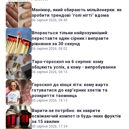
Манікюр, який обирають мільйонерки: як
зробити трендові "голі нігті" вдома
06 серпня 2026, 08:43
Впорається тільки найрозумніший:
переставте один сірник і виправте
рівняння за 30 секунд
06 серпня 2026, 08:02
Таро-гороскоп на 6 серпня: кому
обіцяють успіх, а кому - випробування
06 серпня 2026, 06:15
Гороскоп до кінця літа: кому варто
готуватися до кар'єрних злетів та
розкриття таємниць
05 серпня 2026, 18:13
Варити не потрібно: як закрити
освіжаючий компот із будь-яких фруктів
за 15 хвилин
05 серпня 2026, 17:34