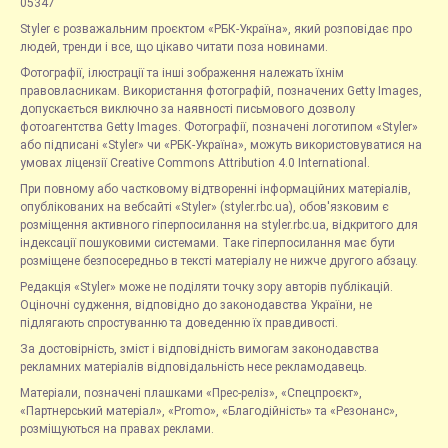
05347
Styler є розважальним проєктом «РБК-Україна», який розповідає про
людей, тренди і все, що цікаво читати поза новинами.
Фотографії, ілюстрації та інші зображення належать їхнім
правовласникам. Використання фотографій, позначених Getty Images,
допускається виключно за наявності письмового дозволу
фотоагентства Getty Images. Фотографії, позначені логотипом «Styler»
або підписані «Styler» чи «РБК-Україна», можуть використовуватися на
умовах ліцензії Creative Commons Attribution 4.0 International.
При повному або частковому відтворенні інформаційних матеріалів,
опублікованих на вебсайті «Styler» (styler.rbc.ua), обов'язковим є
розміщення активного гіперпосилання на styler.rbc.ua, відкритого для
індексації пошуковими системами. Таке гіперпосилання має бути
розміщене безпосередньо в тексті матеріалу не нижче другого абзацу.
Редакція «Styler» може не поділяти точку зору авторів публікацій.
Оціночні судження, відповідно до законодавства України, не
підлягають спростуванню та доведенню їх правдивості.
За достовірність, зміст і відповідність вимогам законодавства
рекламних матеріалів відповідальність несе рекламодавець.
Матеріали, позначені плашками «Прес-реліз», «Спецпроєкт»,
«Партнерський матеріал», «Promo», «Благодійність» та «Резонанс»,
розміщуються на правах реклами.