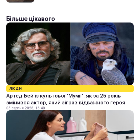
Більше цікавого
ЛЮДИ
Артед Бей із культової "Мумії": як за 25 років
змінився актор, який зіграв відважного героя
05 серпня 2026, 16:48