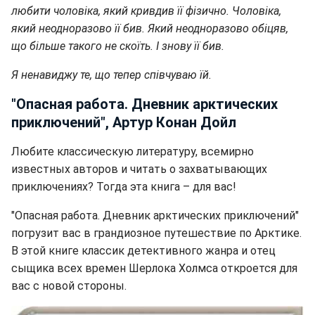
любити чоловіка, який кривдив її фізично. Чоловіка,
який неодноразо­во її бив. Який неодноразово обіцяв,
що більше такого не ско­їть. І знову її бив.
Я ненавиджу те, що тепер співчуваю їй.
"Опасная работа. Дневник арктических
приключений", Артур Конан Дойл
Любите классическую литературу, всемирно
известных авторов и читать о захватывающих
приключениях? Тогда эта книга – для вас!
"Опасная работа. Дневник арктических приключений"
погрузит вас в грандиозное путешествие по Арктике.
В этой книге классик детективного жанра и отец
сыщика всех времен Шерлока Холмса откроется для
вас с новой стороны.