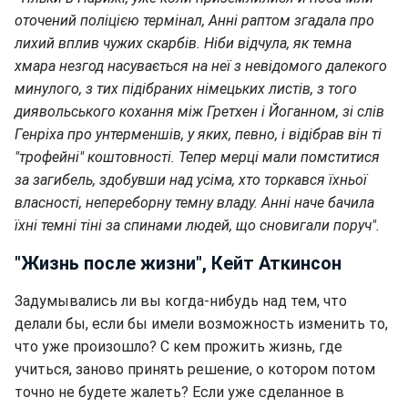
оточений поліцією термінал, Анні раптом згадала про
лихий вплив чужих скарбів. Ніби відчула, як темна
хмара незгод насувається на неї з невідомого далекого
минулого, з тих підібраних німецьких листів, з того
диявольського кохання між Гретхен і Йоганном, зі слів
Генріха про унтерменшів, у яких, певно, і відібрав він ті
"трофейні" коштовності. Тепер мерці мали помститися
за загибель, здобувши над усіма, хто торкався їхньої
власності, непереборну темну владу. Анні наче бачила
їхні темні тіні за спинами людей, що сновигали поруч".
"Жизнь после жизни", Кейт Аткинсон
Задумывались ли вы когда-нибудь над тем, что
делали бы, если бы имели возможность изменить то,
что уже произошло? С кем прожить жизнь, где
учиться, заново принять решение, о котором потом
точно не будете жалеть? Если уже сделанное в