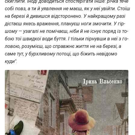
скиглити. Іноді доводиться спостерігати інше: річка тече
собі повз, а ти й уявлення не маєш, як у неї увійти. Стоїш
на березі й дивишся відсторонено. У найкращому разі
дістаєш якесь враження, плануєш ноги змочити. У гір­
шому — узагалі не помічаєш, ніби й не існує поряд із то­
бою тої швидкої води буття. І тільки пірнувши в неї з го­
ловою, розумієш, що справжнє життя не на березі, а
саме тут, у бурхливому потоці, що біжить невідомо
куди".