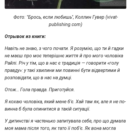
Фото: "Брось, если любишь", Коллин Гувер (vivat-
publishing.com)
Отрывок из книги:
Навіть не знаю, з чого почати. Я розумію, що ти й гадки
не маєш про моє теперішнє життя й про мого чоловіка
Райлі. Річ у тім, що в нас є традиція — говорити «голу
правду»: у такі хвилини ми повинні бути відвертими й
розповідати, що в нас на думці.
Отож… Гола правда. Приготуйся.
Я кохаю чоловіка, який мене б’є. Хай там як, але я не по­
винна б була опинитися в такій ситуації.
У дитинстві я частенько запитувала себе, про що думала
моя мама після того, як тато її поб’є. Як вона могла