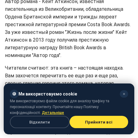
Автор романа - Кейт Аткинсон, известная
писательница из Великобритании, обладательница
Ордена Британской империи и трижды лауреат
престижной литературной премии Costa Book Awards.
За уже известный роман "Жизнь после жизни" Кейт
Аткинсон в 2013 году получила престижную
литературную награду British Book Awards в
номинации "Автор года".
Читатели считают: эта книга – настоящая находка.
Вам захочется перечитать ее еще раз и еще раз,
словно главная героиня этого романа, которая
проживает свою жизнь снова и снова.
🍪
Ми використовуємо cookie
✕
Ми використовуємо файли cookie для аналізу трафіку та
"Робинзон Крузо", Даниэль Дефо
персоналізації контенту. Прочитайте нашу Політику
конфіденційності.
Детальніше
Кто не знает эту знаменитую на весь мир книгу?
Відхилити
Прийняти всі
"Робинзон Крузо" - роман Даниэля Дефо, впервые
опубликованный в апреле далекого 1719 года и с тех