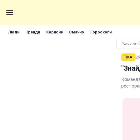
Люди
Тренди
Корисне
Смачно
Гороскопи
Головна
›
ЇЖА
26
"Знай
Команда
рестора