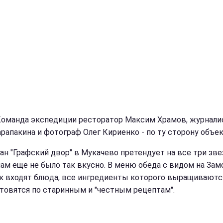
Команда экспедиции ресторатор Максим Храмов, журнали
арапакина и фотограф Олег Кириенко - по ту сторону объе
ан "Графский двор" в Мукачево претендует на все три зве
нам еще не было так вкусно. В меню обеда с видом на Зам
к входят блюда, все ингредиенты которого выращиваютс
отовятся по старинным и "честным рецептам".