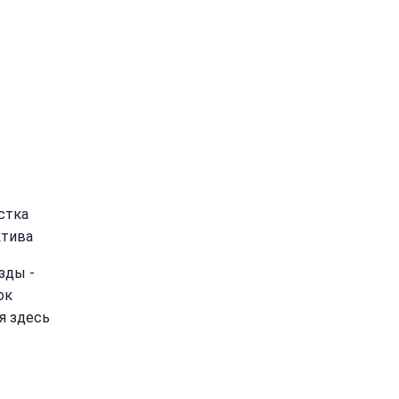
стка
ктива
зды -
ок
я здесь