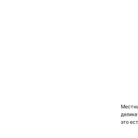
Местны
деликат
это ес