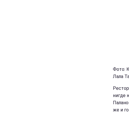
Фото: 
Лала Т
Рестор
нигде 
Палано
же и г