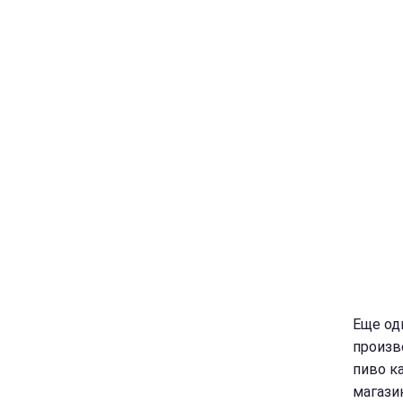
Еще од
произв
пиво к
магази