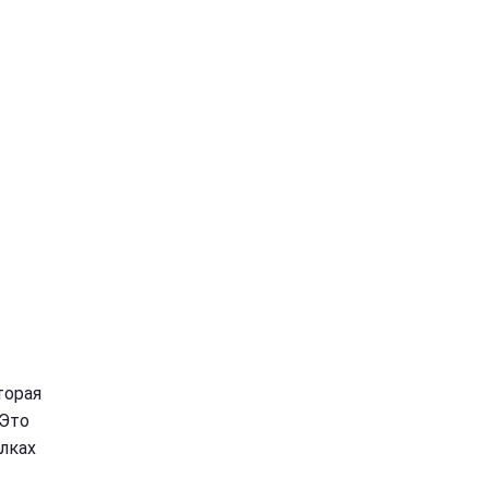
торая
 Это
олках