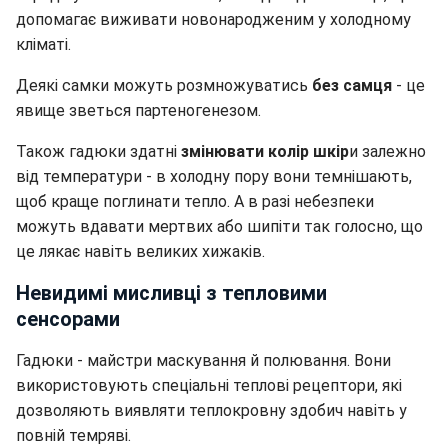
допомагає виживати новонародженим у холодному
кліматі.
Деякі самки можуть розмножуватись
без самця
- це
явище зветься партеногенезом.
Також гадюки здатні
змінювати колір шкір
и залежно
від температури - в холодну пору вони темнішають,
щоб краще поглинати тепло. А в разі небезпеки
можуть вдавати мертвих або шипіти так голосно, що
це лякає навіть великих хижаків.
Невидимі мисливці з тепловими
сенсорами
Гадюки - майстри маскування й полювання. Вони
використовують спеціальні теплові рецептори, які
дозволяють виявляти теплокровну здобич навіть у
повній темряві.