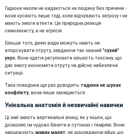
Гадюки ніколи не кидаються на людину без причини -
вони кусають лише тоді, коли відчувають загрозу і не
мають змоги втекти. Це природна реакція
самозахисту, а не агресія.
Більше того, деякі види можуть навіть не
впорскувати отруту, завдаючи так званий
"сухий"
укус.
Вони здатні регулювати кількість токсину, що
дає змогу економити отруту на дійсно небезпечні
ситуації.
Така поведінка ще раз доводить:
гадюка не шукає
конфлікту
, вона лише захищається.
Унікальна анатомія й незвичайні навички
Ці змії мають вертикальні зіниці, як у кішок, що
дозволяє їм чудово бачити в сутінках і темряві. Вони
народжують
живих малят
, не відкладаючи яйця, що