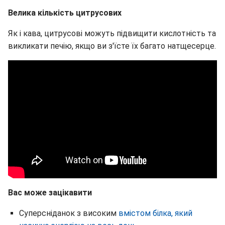
Велика кількість цитрусових
Як і кава, цитрусові можуть підвищити кислотність та
викликати печію, якщо ви з'їсте їх багато натщесерце.
Вас може зацікавити
Суперсніданок з високим
вмістом білка, який