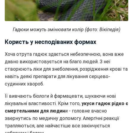
Гадюки можуть змінювати колір (фото: Вікіпедія)
Користь у несподіваних формах
Хоча отрута гадюк здається небезпечною, вона вже
давно використовується на благо людей. З неї
створюють ліки для знеболення, розрідження крові та
навіть деякі препарати для лікування серцево-
судинних хвороб.
Її вивчають біологи й фармацевти, шукаючи нові
лікувальні властивості. Крім того,
укуси гадюк рідко є
смертельними для людин
и - головне вчасно
звернутись по медичну допомогу. Алергічні реакції
трапляються, але найчастіше все закінчується