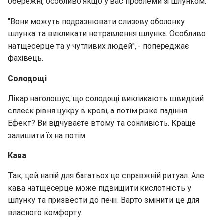
обережні, особливо якщо у вас проблеми зі шлунком.
"Вони можуть подразнювати слизову оболонку
шлунка та викликати нетравлення шлунка. Особливо
натщесерце та у чутливих людей", - попереджає
фахівець.
Солодощі
Лікар наголошує, що солодощі викликають швидкий
сплеск рівня цукру в крові, а потім різке падіння.
Ефект? Ви відчуваєте втому та сонливість. Краще
залишити їх на потім.
Кава
Так, цей напій для багатьох це справжній ритуал. Але
кава натщесерце може підвищити кислотність у
шлунку та призвести до печії. Варто змінити це для
власного комфорту.