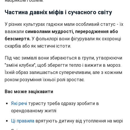
набряком і болем.
Частина давніх міфів і сучасного світу
У різних культурах гадюки мали особливий статус - їх
вважали
символами мудрості, переродження або
безсмертя.
У фольклорі вони фігурували як охоронці
скарбів або як містичні істоти.
Під час зимівлі вони збираються в групи, утворюючи
"зміїні клубки", щоб зберегти тепло і вижити в мороз.
Їхній образ залишається суперечливим, але з кожним
роком розуміння їхньої ролі зростає.
Вас може зацікавити
Які речі
туристу треба одразу зробити в
орендованому житлі
Ці правила
врятують дитину від утоплення на морі