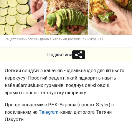
Рецепт смачного сендвіча з кабачків (колаж: РБК-Україна)
Поділитися
Легкий сендвіч з кабачків - ідеальна ідея для літнього
перекусу! Простий рецепт, який підкорить навіть
найвибагливіших гурманів, поєднує свіжі овочі,
ароматні спеції та хрустку скоринку.
Про це повідомляє РБК-Україна (проект Styler) з
посиланням на
Telegram
-канал дієтолога Тетяни
Лакусти.