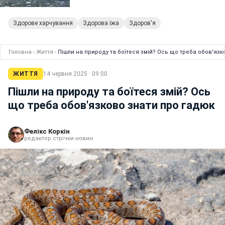
Здорове харчування
Здорова їжа
Здоров'я
Головна
›
Життя
›
Пішли на природу та боїтеся змій? Ось що треба обов'язк
ЖИТТЯ
14 червня 2025 · 09:00
Пішли на природу та боїтеся змій? Ось
що треба обов'язково знати про гадюк
Фелікс Коркін
редактор стрічки новин