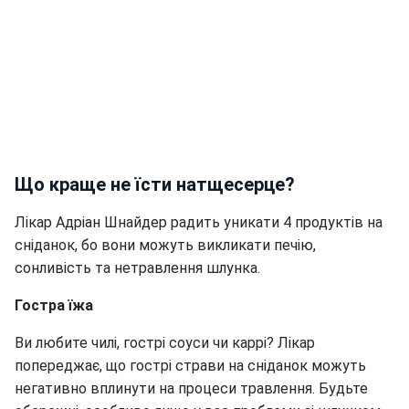
Що краще не їсти натщесерце?
Лікар Адріан Шнайдер радить уникати 4 продуктів на
сніданок, бо вони можуть викликати печію,
сонливість та нетравлення шлунка.
Гостра їжа
Ви любите чилі, гострі соуси чи каррі? Лікар
попереджає, що гострі страви на сніданок можуть
негативно вплинути на процеси травлення. Будьте