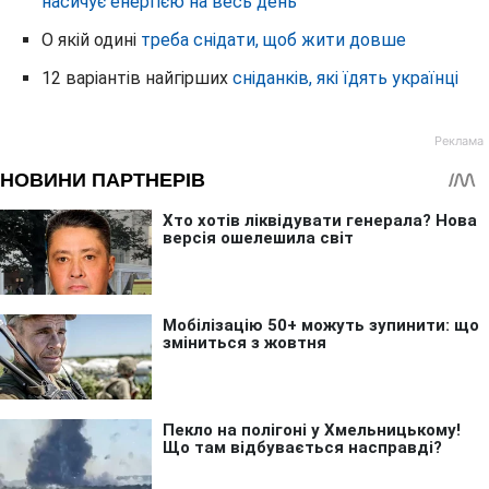
насичує енергією на весь день
О якій одині
треба снідати, щоб жити довше
12 варіантів найгірших
сніданків, які їдять українці