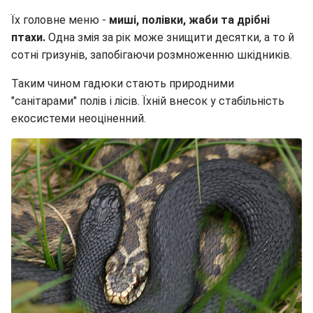
Їх головне меню -
миші, полівки, жаби та дрібні
птахи.
Одна змія за рік може знищити десятки, а то й
сотні гризунів, запобігаючи розмноженню шкідників.
Таким чином гадюки стають природними
"санітарами" полів і лісів. Їхній внесок у стабільність
екосистеми неоціненний.