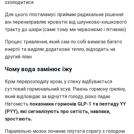
охолодитися.
Для цього гіпоталамус приймає радикальне рішення:
він перенаправляє кровотік від шлунково-кишкового
тракту до шкіри (саме тому ми червоніємо і пітніємо).
Процес травлення, який сам по собі вимагає багато
енергії та виділяє додаткове тепло, відходить на
другий план.
Чому вода замінює їжу
Крім перерозподілу крові, у спеку відбувається
суттєвий гормональний зсув. Рівень гормону греліну,
який відповідає за відчуття голоду, різко падає.
Натомість
показники гормонів GLP-1 та пептиду YY
(PYY), які сигналізують про ситість, навпаки,
зростають.
Паралельно мозок починає плутати спрагу з голодом.