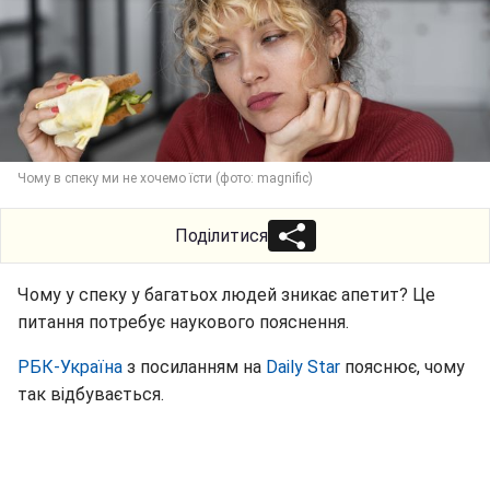
Чому в спеку ми не хочемо їсти (фото: magnific)
Поділитися
Чому у спеку у багатьох людей зникає апетит? Це
питання потребує наукового пояснення.
РБК-Україна
з посиланням на
Daily Star
пояснює, чому
так відбувається.