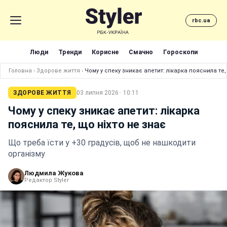
rbc.ua
Люди
Тренди
Корисне
Смачно
Гороскопи
Головна
›
Здорове життя
›
Чому у спеку зникає апетит: лікарка пояснила те,
ЗДОРОВЕ ЖИТТЯ
03 липня 2026 · 10:11
Чому у спеку зникає апетит: лікарка
пояснила те, що ніхто не знає
Що треба їсти у +30 градусів, щоб не нашкодити
організму
Людмила Жукова
Редактор Styler