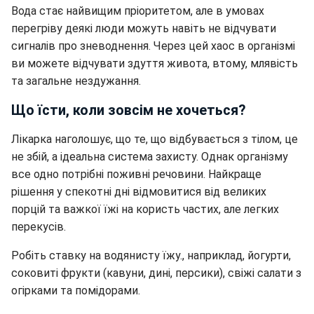
Вода стає найвищим пріоритетом, але в умовах
перегріву деякі люди можуть навіть не відчувати
сигналів про зневоднення. Через цей хаос в організмі
ви можете відчувати здуття живота, втому, млявість
та загальне нездужання.
Що їсти, коли зовсім не хочеться?
Лікарка наголошує, що те, що відбувається з тілом, це
не збій, а ідеальна система захисту. Однак організму
все одно потрібні поживні речовини. Найкраще
рішення у спекотні дні відмовитися від великих
порцій та важкої їжі на користь частих, але легких
перекусів.
Робіть ставку на водянисту їжу., наприклад, йогурти,
соковиті фрукти (кавуни, дині, персики), свіжі салати з
огірками та помідорами.