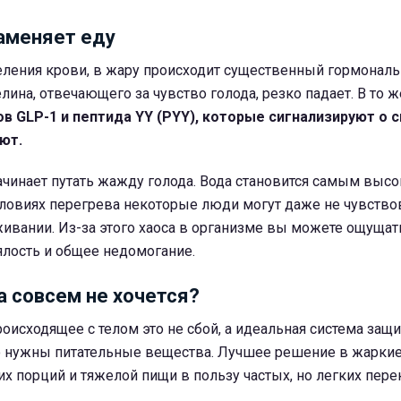
аменяет еду
ления крови, в жару происходит существенный гормональ
лина, отвечающего за чувство голода, резко падает. В то 
в GLP-1 и пептида YY (PYY), которые сигнализируют о 
ют.
ачинает путать жажду голода. Вода становится самым выс
словиях перегрева некоторые люди могут даже не чувство
ивании. Из-за этого хаоса в организме вы можете ощущат
вялость и общее недомогание.
а совсем не хочется?
происходящее с телом это не сбой, а идеальная система защ
о нужны питательные вещества. Лучшее решение в жаркие
их порций и тяжелой пищи в пользу частых, но легких пере