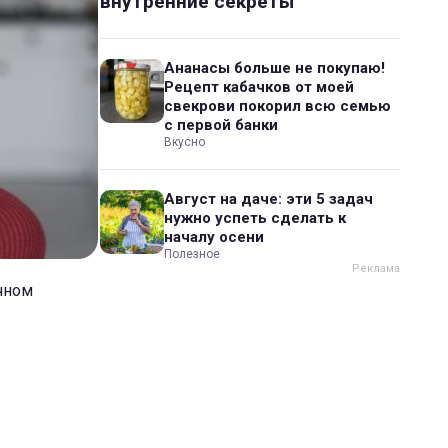
внутренние секреты
Ананасы больше не покупаю!
Рецепт кабачков от моей
свекрови покорил всю семью
с первой банки
Вкусно
Август на даче: эти 5 задач
нужно успеть сделать к
началу осени
Полезное
учном