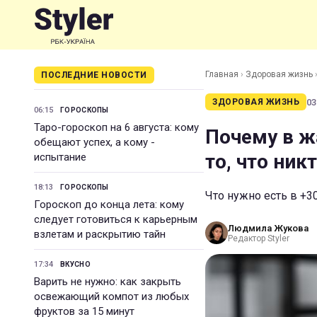
Главная
›
Здоровая жизнь
ПОСЛЕДНИЕ НОВОСТИ
03
ЗДОРОВАЯ ЖИЗНЬ
06:15
ГОРОСКОПЫ
Таро-гороскоп на 6 августа: кому
Почему в ж
обещают успех, а кому -
то, что ник
испытание
18:13
ГОРОСКОПЫ
Что нужно есть в +3
Гороскоп до конца лета: кому
следует готовиться к карьерным
Людмила Жукова
взлетам и раскрытию тайн
Редактор Styler
17:34
ВКУСНО
Варить не нужно: как закрыть
освежающий компот из любых
фруктов за 15 минут