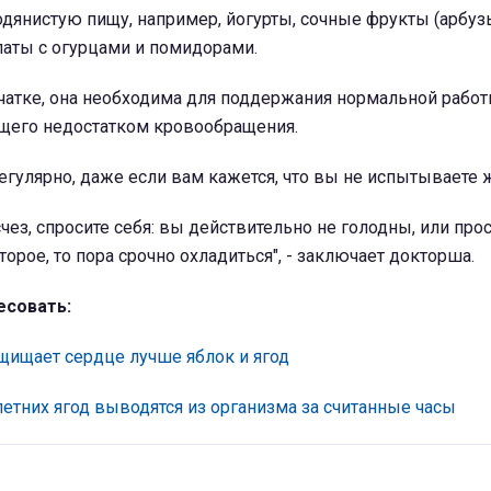
одянистую пищу, например, йогурты, сочные фрукты (арбуз
латы с огурцами и помидорами.
тчатке, она необходима для поддержания нормальной рабо
щего недостатком кровообращения.
егулярно, даже если вам кажется, что вы не испытываете
чез, спросите себя: вы действительно не голодны, или про
орое, то пора срочно охладиться", - заключает докторша.
есовать:
щищает сердце лучше яблок и ягод
етних ягод выводятся из организма за считанные часы