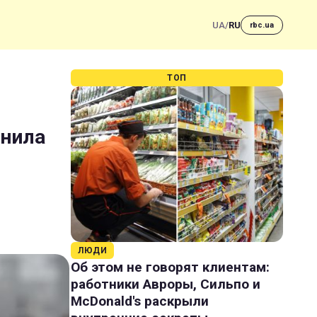
UA
/
RU
rbc.ua
ТОП
снила
ЛЮДИ
Об этом не говорят клиентам:
работники Авроры, Сильпо и
McDonald's раскрыли