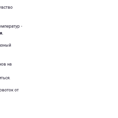
увство
емператур -
я.
разный
нов на
ться.
овоток от