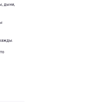
ы, дыни,
ты
 жажды.
сто