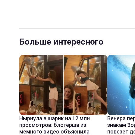
Больше интересного
Нырнула в шарик на 12 млн
Венера пе
просмотров: блогерша из
знакам Зо
мемного видео объяснила
повезет д