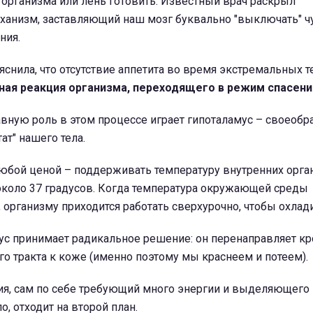
 организма или лень готовить. Известный врач раскрыл
ханизм, заставляющий наш мозг буквально "выключать" ч
ния.
яснила, что отсутствие аппетита во время экстремальных т
ная реакция организма, переходящего в режим спасени
авную роль в этом процессе играет гипоталамус – своеоб
ат" нашего тела.
любой ценой – поддерживать температуру внутренних орга
около 37 градусов. Когда температура окружающей среды
, организму приходится работать сверхурочно, чтобы охлади
ус принимает радикальное решение: он перенаправляет кр
о тракта к коже (именно поэтому мы краснеем и потеем).
я, сам по себе требующий много энергии и выделяющего
, отходит на второй план.