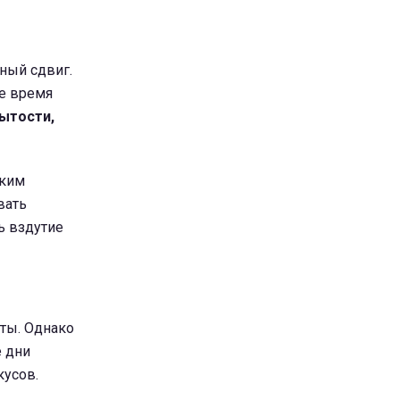
ный сдвиг.
же время
сытости,
оким
вать
ь вздутие
иты. Однако
 дни
кусов.