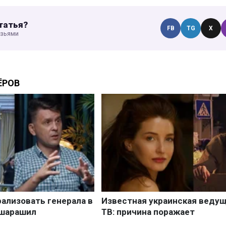
татья?
FB
TG
X
узьями