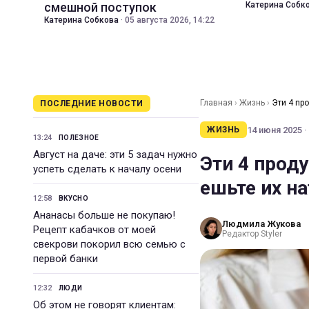
смешной поступок
Катерина Собк
Катерина Собкова
·
05 августа 2026, 14:22
Главная
›
Жизнь
›
Эти 4 пр
ПОСЛЕДНИЕ НОВОСТИ
14 июня 2025 ·
ЖИЗНЬ
13:24
ПОЛЕЗНОЕ
Август на даче: эти 5 задач нужно
Эти 4 проду
успеть сделать к началу осени
ешьте их н
12:58
ВКУСНО
Ананасы больше не покупаю!
Людмила Жукова
Рецепт кабачков от моей
Редактор Styler
свекрови покорил всю семью с
первой банки
12:32
ЛЮДИ
Об этом не говорят клиентам: