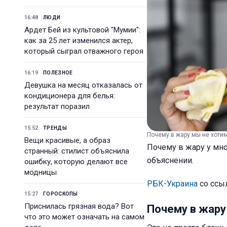
16:48
ЛЮДИ
Ардет Бей из культовой "Мумии":
как за 25 лет изменился актер,
который сыграл отважного героя
16:19
ПОЛЕЗНОЕ
Девушка на месяц отказалась от
кондиционера для белья:
результат поразил
15:52
ТРЕНДЫ
Почему в жару мы не хотим 
Вещи красивые, а образ
Почему в жару у мно
странный: стилист объяснила
объяснении.
ошибку, которую делают все
модницы
РБК-Украина
со ссы
15:27
ГОРОСКОПЫ
Приснилась грязная вода? Вот
Почему в жару
что это может означать на самом