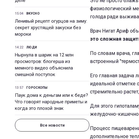
деле
Это не просто блажь
физиологический ме
15:04
ВКУСНО
голода ради выжива
Ленивый рецепт огурцов на зиму:
секрет хрустящей закуски без
Врач Нигат Ариф объ
мороки
это сложная защит
14:22
ЛЮДИ
По словам врача, гл
Нырнула в шарик на 12 млн
встроенный "термост
просмотров: блогерша из
мемного видео объяснила
смешной поступок
Его главная задача 
идеальной отметке 
13:57
ГОРОСКОПЫ
стремительно растет
Паук дома к деньгам или к беде?
Что говорят народные приметы и
Для этого гипоталам
когда это плохой знак
желудочно-кишечног
Все новости
Процесс пищеварени
дополнительное тепло