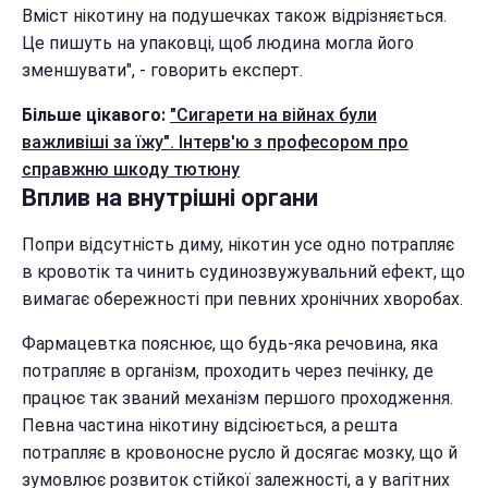
Вміст нікотину на подушечках також відрізняється.
Це пишуть на упаковці, щоб людина могла його
зменшувати", - говорить експерт.
Більше цікавого:
"Сигарети на війнах були
важливіші за їжу". Інтерв'ю з професором про
справжню шкоду тютюну
Вплив на внутрішні органи
Попри відсутність диму, нікотин усе одно потрапляє
в кровотік та чинить судинозвужувальний ефект, що
вимагає обережності при певних хронічних хворобах.
Фармацевтка пояснює, що будь-яка речовина, яка
потрапляє в організм, проходить через печінку, де
працює так званий механізм першого проходження.
Певна частина нікотину відсіюється, а решта
потрапляє в кровоносне русло й досягає мозку, що й
зумовлює розвиток стійкої залежності, а у вагітних