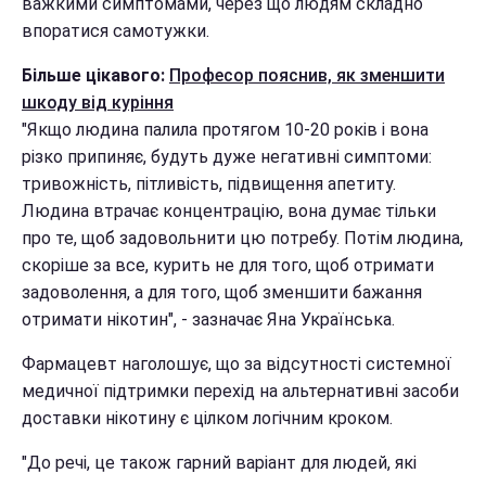
важкими симптомами, через що людям складно
впоратися самотужки.
Більше цікавого:
Професор пояснив, як зменшити
шкоду від куріння
"Якщо людина палила протягом 10-20 років і вона
різко припиняє, будуть дуже негативні симптоми:
тривожність, пітливість, підвищення апетиту.
Людина втрачає концентрацію, вона думає тільки
про те, щоб задовольнити цю потребу. Потім людина,
скоріше за все, курить не для того, щоб отримати
задоволення, а для того, щоб зменшити бажання
отримати нікотин", - зазначає Яна Українська.
Фармацевт наголошує, що за відсутності системної
медичної підтримки перехід на альтернативні засоби
доставки нікотину є цілком логічним кроком.
"До речі, це також гарний варіант для людей, які