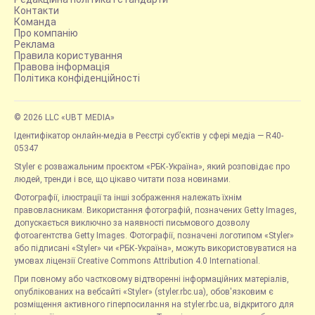
Контакти
Команда
Про компанію
Реклама
Правила користування
Правова інформація
Політика конфіденційності
© 2026 LLC «UBT MEDIA»
Ідентифікатор онлайн-медіа в Реєстрі суб’єктів у сфері медіа — R40-
05347
Styler є розважальним проєктом «РБК-Україна», який розповідає про
людей, тренди і все, що цікаво читати поза новинами.
Фотографії, ілюстрації та інші зображення належать їхнім
правовласникам. Використання фотографій, позначених Getty Images,
допускається виключно за наявності письмового дозволу
фотоагентства Getty Images. Фотографії, позначені логотипом «Styler»
або підписані «Styler» чи «РБК-Україна», можуть використовуватися на
умовах ліцензії Creative Commons Attribution 4.0 International.
При повному або частковому відтворенні інформаційних матеріалів,
опублікованих на вебсайті «Styler» (styler.rbc.ua), обов'язковим є
розміщення активного гіперпосилання на styler.rbc.ua, відкритого для