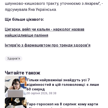
шлунково-кишкового тракту, уточнюємо з лікарем", -
підсумувала Яна Українська.
Ще більше цікавого:
Цигарки, вейп чи кальян - нарколог назвав
найшкідливіше паління
Інтерв'ю з фармацевтом про тренди здоров'я
Здоров'я
Читайте також
Тільки найуважніші знайдуть усі 7
відмінностей в цій головоломці: є лише
60 секунд
08 серпня 2026, 08:38
Таро-гороскоп на 8 серпня: кому карти