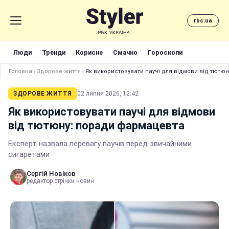
rbc.ua
Люди
Тренди
Корисне
Смачно
Гороскопи
Головна
›
Здорове життя
›
Як використовувати паучі для відмови від тютю
ЗДОРОВЕ ЖИТТЯ
02 липня 2026, 12:42
Як використовувати паучі для відмови
від тютюну: поради фармацевта
Експерт назвала перевагу паучів перед звичайними
сигаретами
Сергій Новіков
редактор стрічки новин