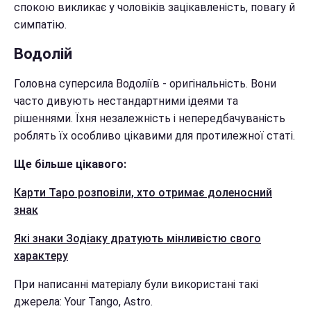
спокою викликає у чоловіків зацікавленість, повагу й
симпатію.
Водолій
Головна суперсила Водоліїв - оригінальність. Вони
часто дивують нестандартними ідеями та
рішеннями. Їхня незалежність і непередбачуваність
роблять їх особливо цікавими для протилежної статі.
Ще більше цікавого:
Карти Таро розповіли, хто отримає доленосний
знак
Які знаки Зодіаку дратують мінливістю свого
характеру
При написанні матеріалу були використані такі
джерела: Your Tango, Astro.