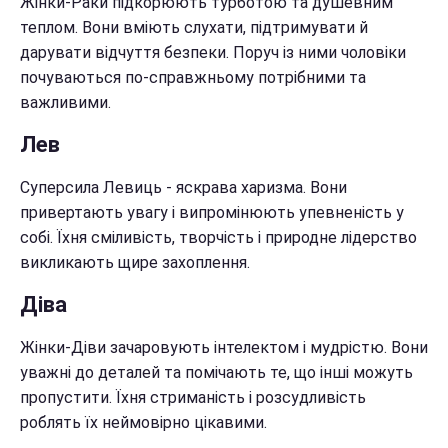
Жінки-Раки підкорюють турботою та душевним
теплом. Вони вміють слухати, підтримувати й
дарувати відчуття безпеки. Поруч із ними чоловіки
почуваються по-справжньому потрібними та
важливими.
Лев
Суперсила Левиць - яскрава харизма. Вони
привертають увагу і випромінюють упевненість у
собі. Їхня сміливість, творчість і природне лідерство
викликають щире захоплення.
Діва
Жінки-Діви зачаровують інтелектом і мудрістю. Вони
уважні до деталей та помічають те, що інші можуть
пропустити. Їхня стриманість і розсудливість
роблять їх неймовірно цікавими.