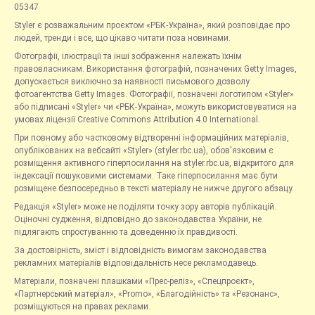
05347
Styler є розважальним проєктом «РБК-Україна», який розповідає про
людей, тренди і все, що цікаво читати поза новинами.
Фотографії, ілюстрації та інші зображення належать їхнім
правовласникам. Використання фотографій, позначених Getty Images,
допускається виключно за наявності письмового дозволу
фотоагентства Getty Images. Фотографії, позначені логотипом «Styler»
або підписані «Styler» чи «РБК-Україна», можуть використовуватися на
умовах ліцензії Creative Commons Attribution 4.0 International.
При повному або частковому відтворенні інформаційних матеріалів,
опублікованих на вебсайті «Styler» (styler.rbc.ua), обов'язковим є
розміщення активного гіперпосилання на styler.rbc.ua, відкритого для
індексації пошуковими системами. Таке гіперпосилання має бути
розміщене безпосередньо в тексті матеріалу не нижче другого абзацу.
Редакція «Styler» може не поділяти точку зору авторів публікацій.
Оціночні судження, відповідно до законодавства України, не
підлягають спростуванню та доведенню їх правдивості.
За достовірність, зміст і відповідність вимогам законодавства
рекламних матеріалів відповідальність несе рекламодавець.
Матеріали, позначені плашками «Прес-реліз», «Спецпроєкт»,
«Партнерський матеріал», «Promo», «Благодійність» та «Резонанс»,
розміщуються на правах реклами.