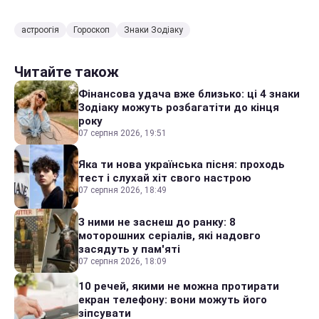
астроогія
Гороскоп
Знаки Зодіаку
Читайте також
Фінансова удача вже близько: ці 4 знаки
Зодіаку можуть розбагатіти до кінця
року
07 серпня 2026, 19:51
Яка ти нова українська пісня: проходь
тест і слухай хіт свого настрою
07 серпня 2026, 18:49
З ними не заснеш до ранку: 8
моторошних серіалів, які надовго
засядуть у пам'яті
07 серпня 2026, 18:09
10 речей, якими не можна протирати
екран телефону: вони можуть його
зіпсувати