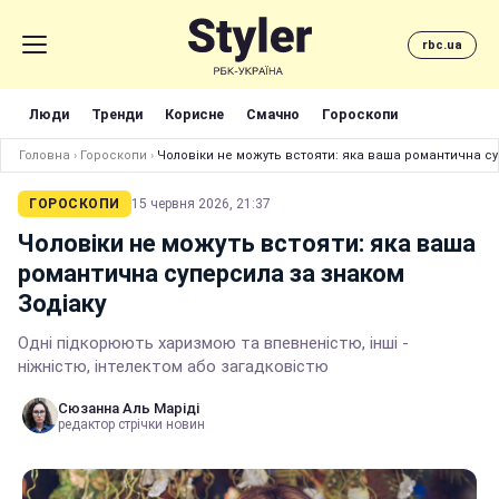
rbc.ua
Люди
Тренди
Корисне
Смачно
Гороскопи
Головна
›
Гороскопи
›
Чоловіки не можуть встояти: яка ваша романтична су
ГОРОСКОПИ
15 червня 2026, 21:37
Чоловіки не можуть встояти: яка ваша
романтична суперсила за знаком
Зодіаку
Одні підкорюють харизмою та впевненістю, інші -
ніжністю, інтелектом або загадковістю
Сюзанна Аль Маріді
редактор стрічки новин